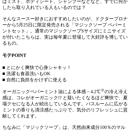
ばミスト、ボディシート、シャンプーなどなど、すでに何か
したら取り入れている人もいるのでは？
そんなスースー好きにおすすめしたいのが、ドクターブロナ
ーから5月25日に限定発売される「マジックソープ ペパーミ
ントセット」。通常のマジックソープSサイズにミニサイズ
が付いたこちらは、実は毎年夏に登場して大好評を博してい
るもの。
モテPOINT
■ とにかく爽快で心身シャキッ！
■ 洗濯も食器洗いもOK
■ 自然に負担をかけずに使える
※
オーガニックペパーミント油による体感－4.2℃
の冷え冷え
感は、コレがオーガニック!? と疑いたくなるほど爽快で、夏
場クセになる人が続出しているんです。バスルームに広がる
ミントの香りも清涼感たっぷりで、気分のリフレッシュに貢
献してくれます。
ちなみに「マジックソープ」は、天然由来成分100％のマル