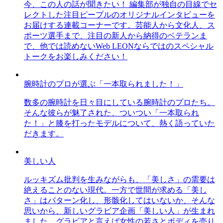
今、この人の話が聞きたい！ 編集部が独自の目線でセ
レクトした注目ピープルのオリジナルインタビューを
お届けする連載コーナーです。芸能人から文化人、ス
ポーツ選手まで、注目の新人から納得のベテランま
で、他では読めないWeb LEONならではのスペシャル
トークをお楽しみください！
腕時計のプロが選ぶ「一本取られました！」
数多の腕時計を日々目にしている腕時計のプロたち。
そんな彼らが魅了された、ついつい「一本取られ
た！」と膝を打ったモデルについて、熱く語っていた
だきます。
美しい人
ルッキズム批判を生みながらも、「美しさ」の需要は
絶えることのない現代。一方で世間が求める「美し
さ」はパターン化し、形骸化してはいないか、そんな
思いから、新しいグラビア企画「美しい人」が生まれ
ました。グラビアと言えば女性の若さとボディを売り