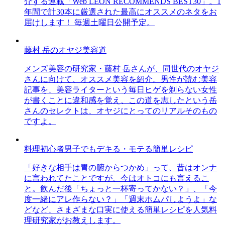
介する連載「Web LEON RECOMMENDS BEST30」。1
年間で計30本に厳選された最高にオススメのネタをお
届けします！ 毎週土曜日公開予定。
藤村 岳のオヤジ美容道
メンズ美容の研究家・藤村 岳さんが、同世代のオヤジ
さんに向けて、オススメ美容を紹介。男性が読む美容
記事を、美容ライターという毎日ヒゲを剃らない女性
が書くことに違和感を覚え、この道を志したという岳
さんのセレクトは、オヤジにとってのリアルそのもの
ですよ。
料理初心者男子でもデキる・モテる簡単レシピ
「好きな相手は胃の腑からつかめ」って、昔はオンナ
に言われてたことですが、今はオトコにも言えるこ
と。飲んだ後「ちょっと一杯寄ってかない？」、「今
度一緒にアレ作らない？」「週末ホムパしようよ」な
どなど、さまざまな口実に使える簡単レシピを人気料
理研究家がお教えします。