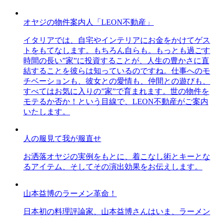
オヤジの物件案内人「LEON不動産」
イタリアでは、自宅やインテリアにお金をかけてゲス
トをもてなします。もちろん自らも。もっとも過ごす
時間の長い”家”に投資することが、人生の豊かさに直
結することを彼らは知っているのですね。仕事へのモ
チベーションも、彼女との愛情も、仲間との遊びも、
すべてはお気に入りの”家”で育まれます。世の物件を
モテるか否か！という目線で、LEON不動産がご案内
いたします。
人の服見て我が服直せ
お洒落オヤジの実例をもとに、着こなし術とキーとな
るアイテム、そしてその演出効果をお伝えします。
山本益博のラーメン革命！
日本初の料理評論家、山本益博さんはいま、ラーメン