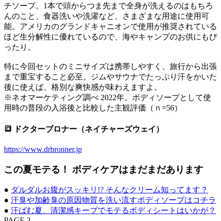
チソープ。1本で頭からつま先まで全身が洗えるのはもちろ
んのこと、食器洗いや洗濯など、さまざまな用途に使用可
能。アメリカのグランドキャニオンで使用が推奨されている
ほど生分解性に優れているので、海やキャンプのお供にもぴ
ったり。
特に今回セットのミニサイズは携帯しやすく、旅行から出張
まで重宝すること必至。ジムやサウナでたっぷり汗をかいた
後に使えば、格別な爽快感が味わえますよ。
※ネオマーケティング調べ 2022年。ボディソープとして使
用時の普段の入浴後と比較した主観評価（ｎ=56）
🔳 ドクターブロナー（ネイチャーズウェイ）
https://www.drbronner.jp
この夏モテる！ ボディケアはまだまだあります
●
ダルダルお腹がスッキリ!? そんなクリーム知ってます？
●
汗臭や加齢臭の原因物質を洗い流すボディソープはコチラ
●
汗ばむ夏、清潔感キープでモテるボディシートはいかが？
PAGE 2