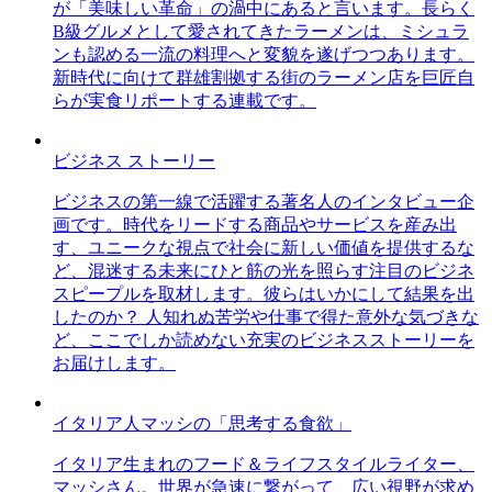
が「美味しい革命」の渦中にあると言います。長らく
B級グルメとして愛されてきたラーメンは、ミシュラ
ンも認める一流の料理へと変貌を遂げつつあります。
新時代に向けて群雄割拠する街のラーメン店を巨匠自
らが実食リポートする連載です。
ビジネス ストーリー
ビジネスの第一線で活躍する著名人のインタビュー企
画です。時代をリードする商品やサービスを産み出
す、ユニークな視点で社会に新しい価値を提供するな
ど、混迷する未来にひと筋の光を照らす注目のビジネ
スピープルを取材します。彼らはいかにして結果を出
したのか？ 人知れぬ苦労や仕事で得た意外な気づきな
ど、ここでしか読めない充実のビジネスストーリーを
お届けします。
イタリア人マッシの「思考する食欲」
イタリア生まれのフード＆ライフスタイルライター、
マッシさん。世界が急速に繋がって、広い視野が求め