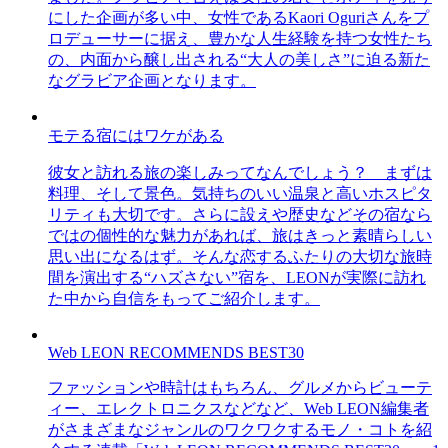
にした企画が多い中、女性であるKaori Oguriさんをプ
ロデューサーに据え、豊かな人生経験を持つ女性たち
の、内面から醸し出される“大人の美しさ”に迫る新た
なグラビア企画となります。
モテる宿にはワケがある
彼女と訪れる旅の楽しみってなんでしょう？ まずは
料理、そして景色。気持ちのいい温泉と高いホスピタ
リティも大切です。さらに設えや歴史などその宿なら
ではの個性的な魅力があれば、旅はきっと素晴らしい
思い出になるはず。そんな恋するふたりの大切な旅時
間を演出する“ハズさない”宿を、LEONが実際に訪れ
た中から自信をもってご紹介します。
Web LEON RECOMMENDS BEST30
ファッションや時計はもちろん、グルメからビューテ
ィー、エレクトロニクスなどなど、Web LEON編集者
がさまざまなジャンルのワクワクするモノ・コトを紹