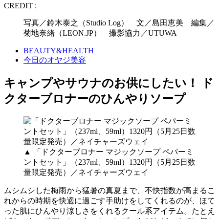
CREDIT :
写真／鈴木泰之（Studio Log） 文／島田恵美 編集／
菊地奈緒（LEON.JP） 撮影協力／UTUWA
BEAUTY&HEALTH
今日のオヤジ美容
キャンプやサウナのお供にしたい！ ド
クターブロナーのひんやりソープ
▲ 「ドクターブロナー マジックソープ ペパーミ
ントセット」（237ml、59ml）1320円（5月25日数
量限定発売）／ネイチャーズウェイ
ムシムシした梅雨から猛暑の真夏まで、不快指数が高まるこ
れからの時期を快適に過ごす手助けをしてくれるのが、ほて
った肌にひんやり涼しさをくれるクール系アイテム。たとえ