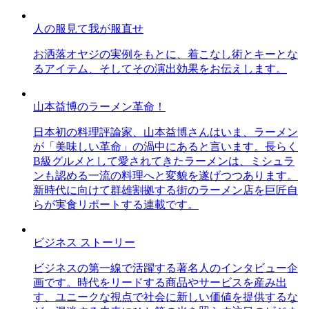
人の服見て我が服直せ
お洒落オヤジの実例をもとに、着こなし術とキーとな
るアイテム、そしてその演出効果をお伝えします。
山本益博のラーメン革命！
日本初の料理評論家、山本益博さんはいま、ラーメン
が「美味しい革命」の渦中にあると言います。長らく
B級グルメとして愛されてきたラーメンは、ミシュラ
ンも認める一流の料理へと変貌を遂げつつあります。
新時代に向けて群雄割拠する街のラーメン店を巨匠自
らが実食リポートする連載です。
ビジネス ストーリー
ビジネスの第一線で活躍する著名人のインタビュー企
画です。時代をリードする商品やサービスを産み出
す、ユニークな視点で社会に新しい価値を提供するな