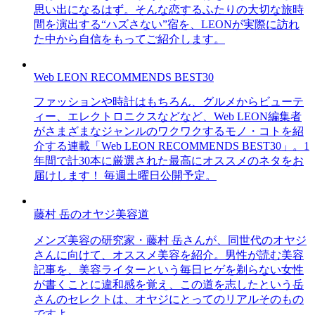
思い出になるはず。そんな恋するふたりの大切な旅時
間を演出する“ハズさない”宿を、LEONが実際に訪れ
た中から自信をもってご紹介します。
Web LEON RECOMMENDS BEST30
ファッションや時計はもちろん、グルメからビューテ
ィー、エレクトロニクスなどなど、Web LEON編集者
がさまざまなジャンルのワクワクするモノ・コトを紹
介する連載「Web LEON RECOMMENDS BEST30」。1
年間で計30本に厳選された最高にオススメのネタをお
届けします！ 毎週土曜日公開予定。
藤村 岳のオヤジ美容道
メンズ美容の研究家・藤村 岳さんが、同世代のオヤジ
さんに向けて、オススメ美容を紹介。男性が読む美容
記事を、美容ライターという毎日ヒゲを剃らない女性
が書くことに違和感を覚え、この道を志したという岳
さんのセレクトは、オヤジにとってのリアルそのもの
ですよ。