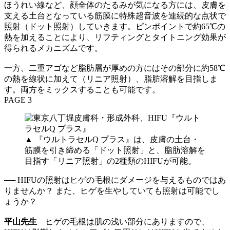
ほうれい線など、顔全体のたるみが気になる方には、皮膚を
支える土台となっている筋膜に特殊超音波を連続的な点状で
照射（ドット照射）していきます。ピンポイントで約65℃の
熱を加えることにより、リフティングとタイトニング効果が
得られるメカニズムです。
一方、二重アゴなど脂肪層が厚めの方にはその部分に約58℃
の熱を線状に加えて（リニア照射）、脂肪溶解を目指しま
す。両方をミックスすることも可能です。
PAGE 3
▲ 『ウルトラセルQ プラス』は、皮膚の土台・
筋膜を引き締める「ドット照射」と、脂肪溶解を
目指す「リニア照射」の2種類のHIFUが可能。
── HIFUの照射はヒゲの毛根にダメージを与えるものではあ
りませんか？ また、ヒゲを生やしていても照射は可能でし
ょうか？
平山先生
ヒゲの毛根は肌の浅い部分にありますので、