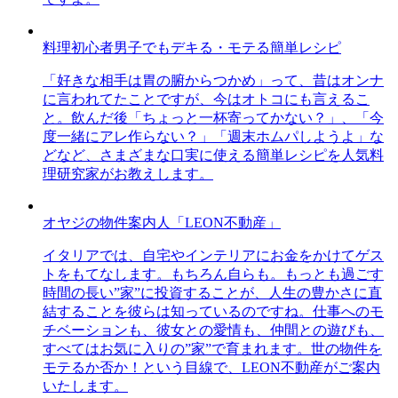
料理初心者男子でもデキる・モテる簡単レシピ
「好きな相手は胃の腑からつかめ」って、昔はオンナ
に言われてたことですが、今はオトコにも言えるこ
と。飲んだ後「ちょっと一杯寄ってかない？」、「今
度一緒にアレ作らない？」「週末ホムパしようよ」な
どなど、さまざまな口実に使える簡単レシピを人気料
理研究家がお教えします。
オヤジの物件案内人「LEON不動産」
イタリアでは、自宅やインテリアにお金をかけてゲス
トをもてなします。もちろん自らも。もっとも過ごす
時間の長い”家”に投資することが、人生の豊かさに直
結することを彼らは知っているのですね。仕事へのモ
チベーションも、彼女との愛情も、仲間との遊びも、
すべてはお気に入りの”家”で育まれます。世の物件を
モテるか否か！という目線で、LEON不動産がご案内
いたします。