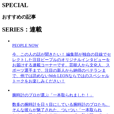
SPECIAL
おすすめの記事
SERIES：連載
PEOPLE NOW
今、この人の話が聞きたい！ 編集部が独自の目線でセ
レクトした注目ピープルのオリジナルインタビューを
お届けする連載コーナーです。芸能人から文化人、ス
ポーツ選手まで、注目の新人から納得のベテランま
で、他では読めないWeb LEONならではのスペシャル
トークをお楽しみください！
腕時計のプロが選ぶ「一本取られました！」
数多の腕時計を日々目にしている腕時計のプロたち。
そんな彼らが魅了された、ついつい「一本取られ