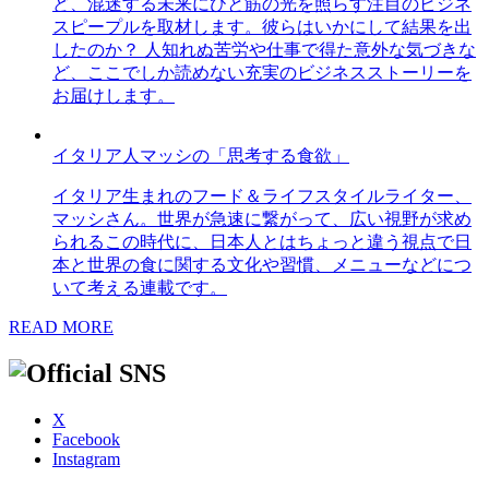
ど、混迷する未来にひと筋の光を照らす注目のビジネ
スピープルを取材します。彼らはいかにして結果を出
したのか？ 人知れぬ苦労や仕事で得た意外な気づきな
ど、ここでしか読めない充実のビジネスストーリーを
お届けします。
イタリア人マッシの「思考する食欲」
イタリア生まれのフード＆ライフスタイルライター、
マッシさん。世界が急速に繋がって、広い視野が求め
られるこの時代に、日本人とはちょっと違う視点で日
本と世界の食に関する文化や習慣、メニューなどにつ
いて考える連載です。
READ MORE
X
Facebook
Instagram