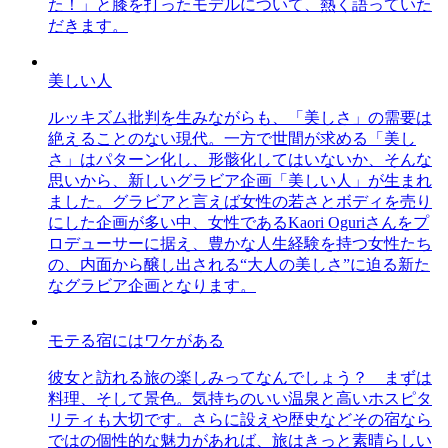
た！」と膝を打ったモデルについて、熱く語っていた
だきます。
美しい人
ルッキズム批判を生みながらも、「美しさ」の需要は
絶えることのない現代。一方で世間が求める「美し
さ」はパターン化し、形骸化してはいないか、そんな
思いから、新しいグラビア企画「美しい人」が生まれ
ました。グラビアと言えば女性の若さとボディを売り
にした企画が多い中、女性であるKaori Oguriさんをプ
ロデューサーに据え、豊かな人生経験を持つ女性たち
の、内面から醸し出される“大人の美しさ”に迫る新た
なグラビア企画となります。
モテる宿にはワケがある
彼女と訪れる旅の楽しみってなんでしょう？ まずは
料理、そして景色。気持ちのいい温泉と高いホスピタ
リティも大切です。さらに設えや歴史などその宿なら
ではの個性的な魅力があれば、旅はきっと素晴らしい