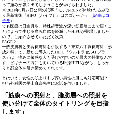
って痛みが強く出てしまうことが挙げられました。
※ 2021年5月27日公開の記事「モデルRENが体験! たるみ取
り最新施術『HIFU（ハイフ）』はスゴかった」（
記事はコ
チラ
）
でも医療は日進月歩。特殊超音波が深い筋膜層にまで届くこ
とによって生じる痛み自体を軽減したHIFUが登場しました
ので、ご紹介させていただく次第。
PAGE 2
一般皮膚科と美容皮膚科を併設する「東京八丁堀皮膚科・形
成外科」で、新たに導入したHIFU『ウルトラセルQ プラ
ス』は、痛みに敏感な人も受けやすいのが最大の特徴なんで
す。ビギナーの方にも向いている医療HIFUながら、しっか
りと顔全体を引き締めてくれます。
とはいえ、女性の肌よりもブ厚い男性の肌にも対応可能？
担当外科医の平山真奈先生にお話を伺いました。
「筋膜への照射と、脂肪層への照射を
使い分けて全体のタイトリングを目指
します」