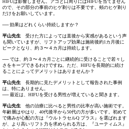
HIFUは影響しません。アゴと口周りにはHIFUを当てません
ので、その部分の事前のヒゲ剃りは不要です。頰のヒゲ剃り
だけをお願いしています。
── 効果はどれくらい持続しますか？
平山先生
受けた方によっては直後から実感があるという声
も聞いていますが、リフトアップ効果は施術後約1カ月後に
ピークとなり、約３〜４カ月は持続します。
── では、約３〜４カ月ごとに継続的に受けることで若々し
さをキープできるわけですね。ただ、HIFUを長期的に続け
ることによってデメリットはありませんか？
平山先生
長期的に見たデメリットとして報告された事例
は、特にありません。
── 最近は、HIFUを受ける男性が増えていると聞きます。
平山先生
他の治療に比べると男性の比率が高い施術です。
年齢層はやはり、40代後半から50代の方が多いです。初めて
で痛みが心配の方は『ウルトラセルQ プラス』を選ばれます
が、より高いリフト力を求められる方は、『ユーティムス』