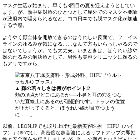
マスク生活が始まり、早くも3回目の夏を迎えようとしてい
ます。が、熱中症対策のひとつとして屋外でのマスク不要論
が政府内で唱えられるなど、ココ日本でも脱マスク化が加速
する予感。
ようやく顔全体を開放できるのはうれしい反面で、フェイス
ラインのゆるみが気になる……なんて方もいらっしゃるので
はないでしょうか。でも大丈夫。いまどきは、ほうれい線や
頰のたるみの解決策として、男性も美容クリニックに頼るの
もアリですから。
▲ 顔の若々しさは何がポイント!?
頰の頂点がどこにあるか──小鼻と耳の穴をつな
いだ直線上にあるのが理想的です。トップの位置
が下がってくると、ほうれい線が目立つよう
に……。
以前、LEON.JPでも取り上げた最新美容医療「HIFU（ハイ
フ）」(※)では、高密度な超音波によるリフトアップの即効
性と安全面をお伝えしましたが、唯一の難点といえば人によ