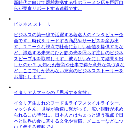
新時代に向けて群雄割拠する街のラーメン店を巨匠自
らが実食リポートする連載です。
ビジネス ストーリー
ビジネスの第一線で活躍する著名人のインタビュー企
画です。時代をリードする商品やサービスを産み出
す、ユニークな視点で社会に新しい価値を提供するな
ど、混迷する未来にひと筋の光を照らす注目のビジネ
スピープルを取材します。彼らはいかにして結果を出
したのか？ 人知れぬ苦労や仕事で得た意外な気づきな
ど、ここでしか読めない充実のビジネスストーリーを
お届けします。
イタリア人マッシの「思考する食欲」
イタリア生まれのフード＆ライフスタイルライター、
マッシさん。世界が急速に繋がって、広い視野が求め
られるこの時代に、日本人とはちょっと違う視点で日
本と世界の食に関する文化や習慣、メニューなどにつ
いて考える連載です。