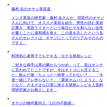
藤村 岳のオヤジ美容道
メンズ美容の研究家・藤村 岳さんが、同世代のオヤジ
さんに向けて、オススメ美容を紹介。男性が読む美容
記事を、美容ライターという毎日ヒゲを剃らない女性
が書くことに違和感を覚え、この道を志したという岳
さんのセレクトは、オヤジにとってのリアルそのもの
ですよ。
料理初心者男子でもデキる・モテる簡単レシピ
「好きな相手は胃の腑からつかめ」って、昔はオンナ
に言われてたことですが、今はオトコにも言えるこ
と。飲んだ後「ちょっと一杯寄ってかない？」、「今
度一緒にアレ作らない？」「週末ホムパしようよ」な
どなど、さまざまな口実に使える簡単レシピを人気料
理研究家がお教えします。
オヤジの物件案内人「LEON不動産」