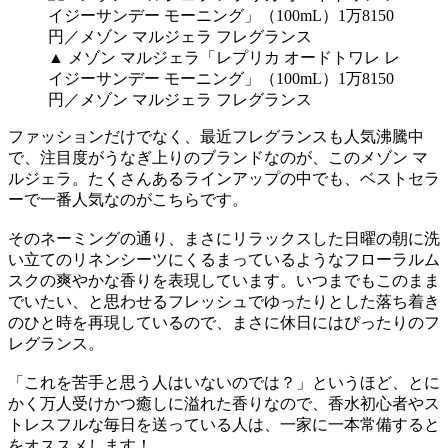
▲ メゾン マルジェラ「レプリカ オードトワレ レ
イジーサンデー モーニング」（100mL）1万8150
円／メゾン マルジェラ フレグランス
ファッションだけでなく、最近フレグランスも人気沸騰中
で、注目度がうなぎ上りのブランドなのが、このメゾン マ
ルジェラ。たくさんあるラインアップの中でも、ベストセラ
ーで一番人気なのがこちらです。
そのネーミングの通り、まさにリラックスした日曜の朝に洗
い立てのリネンシーツにくるまっているようなフローラルム
スクの爽やかな香りを表現しています。いつまでもこのまま
でいたい、と思わせるフレッシュでゆったりとした落ち着き
のひと時を再現しているので、まさに休日にはぴったりのフ
レグランス。
「これを苦手と思う人はいないのでは？」というほど、とに
かく万人受けかつ癒しに溢れた香りなので、香水初心者やス
トレスフルな毎日を送っている人は、一家に一本常備すると
をオススメします！