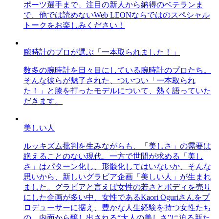
ポーツ選手まで、注目の新人から納得のベテランま
で、他では読めないWeb LEONならではのスペシャル
トークをお楽しみください！
腕時計のプロが選ぶ「一本取られました！」
数多の腕時計を日々目にしている腕時計のプロたち。
そんな彼らが魅了された、ついつい「一本取られ
た！」と膝を打ったモデルについて、熱く語っていた
だきます。
美しい人
ルッキズム批判を生みながらも、「美しさ」の需要は
絶えることのない現代。一方で世間が求める「美し
さ」はパターン化し、形骸化してはいないか、そんな
思いから、新しいグラビア企画「美しい人」が生まれ
ました。グラビアと言えば女性の若さとボディを売り
にした企画が多い中、女性であるKaori Oguriさんをプ
ロデューサーに据え、豊かな人生経験を持つ女性たち
の、内面から醸し出される“大人の美しさ”に迫る新た