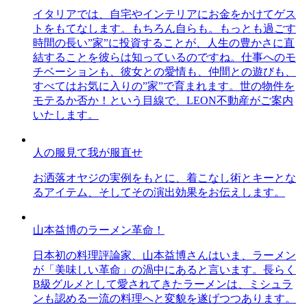
イタリアでは、自宅やインテリアにお金をかけてゲス
トをもてなします。もちろん自らも。もっとも過ごす
時間の長い”家”に投資することが、人生の豊かさに直
結することを彼らは知っているのですね。仕事へのモ
チベーションも、彼女との愛情も、仲間との遊びも、
すべてはお気に入りの”家”で育まれます。世の物件を
モテるか否か！という目線で、LEON不動産がご案内
いたします。
人の服見て我が服直せ
お洒落オヤジの実例をもとに、着こなし術とキーとな
るアイテム、そしてその演出効果をお伝えします。
山本益博のラーメン革命！
日本初の料理評論家、山本益博さんはいま、ラーメン
が「美味しい革命」の渦中にあると言います。長らく
B級グルメとして愛されてきたラーメンは、ミシュラ
ンも認める一流の料理へと変貌を遂げつつあります。