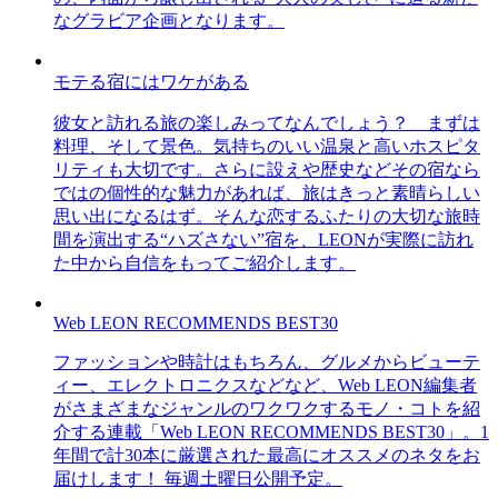
なグラビア企画となります。
モテる宿にはワケがある
彼女と訪れる旅の楽しみってなんでしょう？ まずは
料理、そして景色。気持ちのいい温泉と高いホスピタ
リティも大切です。さらに設えや歴史などその宿なら
ではの個性的な魅力があれば、旅はきっと素晴らしい
思い出になるはず。そんな恋するふたりの大切な旅時
間を演出する“ハズさない”宿を、LEONが実際に訪れ
た中から自信をもってご紹介します。
Web LEON RECOMMENDS BEST30
ファッションや時計はもちろん、グルメからビューテ
ィー、エレクトロニクスなどなど、Web LEON編集者
がさまざまなジャンルのワクワクするモノ・コトを紹
介する連載「Web LEON RECOMMENDS BEST30」。1
年間で計30本に厳選された最高にオススメのネタをお
届けします！ 毎週土曜日公開予定。