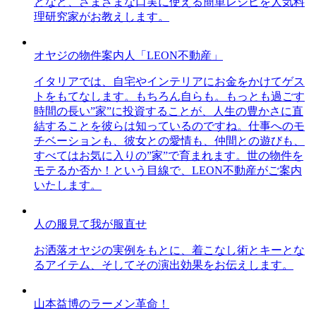
どなど、さまざまな口実に使える簡単レシピを人気料
理研究家がお教えします。
オヤジの物件案内人「LEON不動産」
イタリアでは、自宅やインテリアにお金をかけてゲス
トをもてなします。もちろん自らも。もっとも過ごす
時間の長い”家”に投資することが、人生の豊かさに直
結することを彼らは知っているのですね。仕事へのモ
チベーションも、彼女との愛情も、仲間との遊びも、
すべてはお気に入りの”家”で育まれます。世の物件を
モテるか否か！という目線で、LEON不動産がご案内
いたします。
人の服見て我が服直せ
お洒落オヤジの実例をもとに、着こなし術とキーとな
るアイテム、そしてその演出効果をお伝えします。
山本益博のラーメン革命！