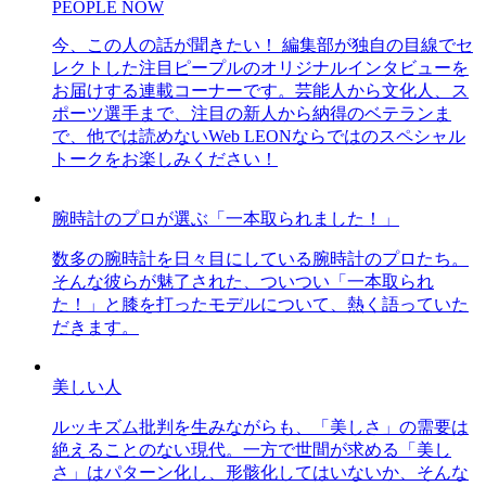
PEOPLE NOW
今、この人の話が聞きたい！ 編集部が独自の目線でセ
レクトした注目ピープルのオリジナルインタビューを
お届けする連載コーナーです。芸能人から文化人、ス
ポーツ選手まで、注目の新人から納得のベテランま
で、他では読めないWeb LEONならではのスペシャル
トークをお楽しみください！
腕時計のプロが選ぶ「一本取られました！」
数多の腕時計を日々目にしている腕時計のプロたち。
そんな彼らが魅了された、ついつい「一本取られ
た！」と膝を打ったモデルについて、熱く語っていた
だきます。
美しい人
ルッキズム批判を生みながらも、「美しさ」の需要は
絶えることのない現代。一方で世間が求める「美し
さ」はパターン化し、形骸化してはいないか、そんな