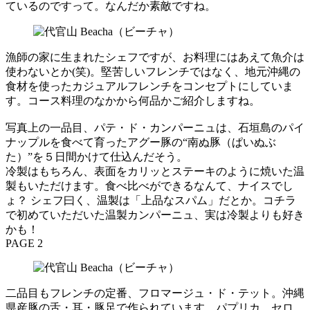
ているのですって。なんだか素敵ですね。
漁師の家に生まれたシェフですが、お料理にはあえて魚介は
使わないとか(笑)。堅苦しいフレンチではなく、地元沖縄の
食材を使ったカジュアルフレンチをコンセプトにしていま
す。コース料理のなかから何品かご紹介しますね。
写真上の一品目、パテ・ド・カンパーニュは、石垣島のパイ
ナップルを食べて育ったアグー豚の“南ぬ豚（ぱいぬぶ
た）”を５日間かけて仕込んだそう。
冷製はもちろん、表面をカリッとステーキのように焼いた温
製もいただけます。食べ比べができるなんて、ナイスでし
ょ？ シェフ曰く、温製は「上品なスパム」だとか。コチラ
で初めていただいた温製カンパーニュ、実は冷製よりも好き
かも！
PAGE 2
二品目もフレンチの定番、フロマージュ・ド・テット。沖縄
県産豚の舌・耳・豚足で作られています。パプリカ、セロ