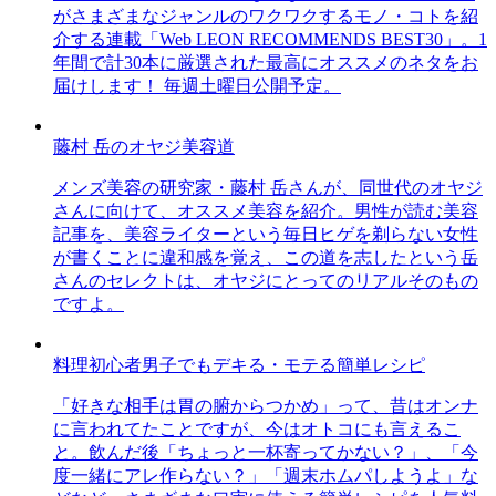
がさまざまなジャンルのワクワクするモノ・コトを紹
介する連載「Web LEON RECOMMENDS BEST30」。1
年間で計30本に厳選された最高にオススメのネタをお
届けします！ 毎週土曜日公開予定。
藤村 岳のオヤジ美容道
メンズ美容の研究家・藤村 岳さんが、同世代のオヤジ
さんに向けて、オススメ美容を紹介。男性が読む美容
記事を、美容ライターという毎日ヒゲを剃らない女性
が書くことに違和感を覚え、この道を志したという岳
さんのセレクトは、オヤジにとってのリアルそのもの
ですよ。
料理初心者男子でもデキる・モテる簡単レシピ
「好きな相手は胃の腑からつかめ」って、昔はオンナ
に言われてたことですが、今はオトコにも言えるこ
と。飲んだ後「ちょっと一杯寄ってかない？」、「今
度一緒にアレ作らない？」「週末ホムパしようよ」な