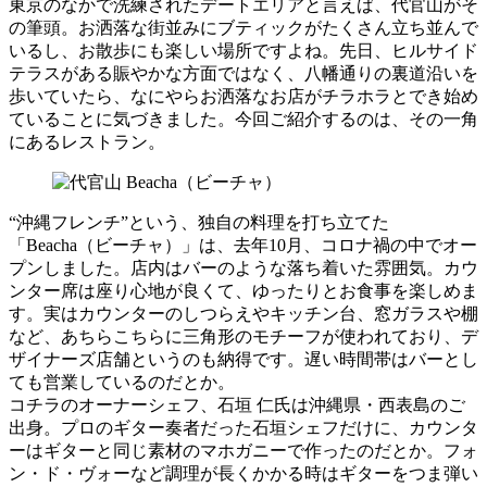
東京のなかで洗練されたデートエリアと言えば、代官山がそ
の筆頭。お洒落な街並みにブティックがたくさん立ち並んで
いるし、お散歩にも楽しい場所ですよね。先日、ヒルサイド
テラスがある賑やかな方面ではなく、八幡通りの裏道沿いを
歩いていたら、なにやらお洒落なお店がチラホラとでき始め
ていることに気づきました。今回ご紹介するのは、その一角
にあるレストラン。
“沖縄フレンチ”という、独自の料理を打ち立てた
「Beacha（ビーチャ）」は、去年10月、コロナ禍の中でオー
プンしました。店内はバーのような落ち着いた雰囲気。カウ
ンター席は座り心地が良くて、ゆったりとお食事を楽しめま
す。実はカウンターのしつらえやキッチン台、窓ガラスや棚
など、あちらこちらに三角形のモチーフが使われており、デ
ザイナーズ店舗というのも納得です。遅い時間帯はバーとし
ても営業しているのだとか。
コチラのオーナーシェフ、石垣 仁氏は沖縄県・西表島のご
出身。プロのギター奏者だった石垣シェフだけに、カウンタ
ーはギターと同じ素材のマホガニーで作ったのだとか。フォ
ン・ド・ヴォーなど調理が長くかかる時はギターをつま弾い