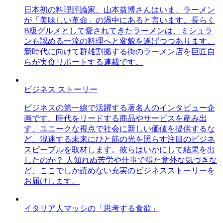
日本初の料理評論家、山本益博さんはいま、ラーメン
が「美味しい革命」の渦中にあると言います。長らく
B級グルメとして愛されてきたラーメンは、ミシュラ
ンも認める一流の料理へと変貌を遂げつつあります。
新時代に向けて群雄割拠する街のラーメン店を巨匠自
らが実食リポートする連載です。
ビジネス ストーリー
ビジネスの第一線で活躍する著名人のインタビュー企
画です。時代をリードする商品やサービスを産み出
す、ユニークな視点で社会に新しい価値を提供するな
ど、混迷する未来にひと筋の光を照らす注目のビジネ
スピープルを取材します。彼らはいかにして結果を出
したのか？ 人知れぬ苦労や仕事で得た意外な気づきな
ど、ここでしか読めない充実のビジネスストーリーを
お届けします。
イタリア人マッシの「思考する食欲」