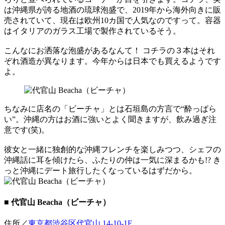
は沖縄県が誇る地酒の琉球泡盛で、2019年から海外向きに販
売されていて、現在は欧州10カ国で人気なのですって。容器
はイタリアのガラス工場で製作されているそう。
こんなにお洒落な泡盛があるなんて！ コチラの３本はそれ
ぞれ酒造が異なります。今年からは日本でも買えるようです
よ。
ちなみに店名の「ビーチャ」とは石垣島の方言で“酔っぱら
い”。沖縄の方はお酒に強いとよく聞きますが、飲み過ぎ注
意です(笑)。
彼女と一緒に独創的な沖縄フレンチを楽しみつつ、シェフの
沖縄話に耳を傾けたら、ふたりの仲は一気に深まるかも!? き
っと沖縄にデート旅行したくなっているはずだから。
■ 代官山 Beacha（ビーチャ）
住所／
東京都渋谷区代官山 14-10-1F