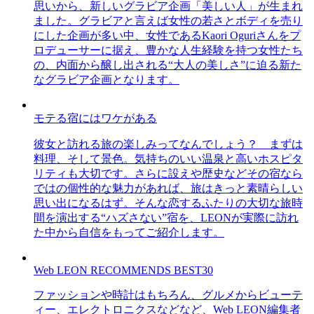
思いから、新しいグラビア企画「美しい人」が生まれ
ました。グラビアと言えば女性の若さとボディを売り
にした企画が多い中、女性であるKaori Oguriさんをプ
ロデューサーに据え、豊かな人生経験を持つ女性たち
の、内面から醸し出される“大人の美しさ”に迫る新た
なグラビア企画となります。
モテる宿にはワケがある
彼女と訪れる旅の楽しみってなんでしょう？ まずは
料理、そして景色。気持ちのいい温泉と高いホスピタ
リティも大切です。さらに設えや歴史などその宿なら
ではの個性的な魅力があれば、旅はきっと素晴らしい
思い出になるはず。そんな恋するふたりの大切な旅時
間を演出する“ハズさない”宿を、LEONが実際に訪れ
た中から自信をもってご紹介します。
Web LEON RECOMMENDS BEST30
ファッションや時計はもちろん、グルメからビューテ
ィー、エレクトロニクスなどなど、Web LEON編集者