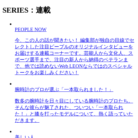
SERIES：連載
PEOPLE NOW
今、この人の話が聞きたい！ 編集部が独自の目線でセ
レクトした注目ピープルのオリジナルインタビューを
お届けする連載コーナーです。芸能人から文化人、ス
ポーツ選手まで、注目の新人から納得のベテランま
で、他では読めないWeb LEONならではのスペシャル
トークをお楽しみください！
腕時計のプロが選ぶ「一本取られました！」
数多の腕時計を日々目にしている腕時計のプロたち。
そんな彼らが魅了された、ついつい「一本取られ
た！」と膝を打ったモデルについて、熱く語っていた
だきます。
美しい人