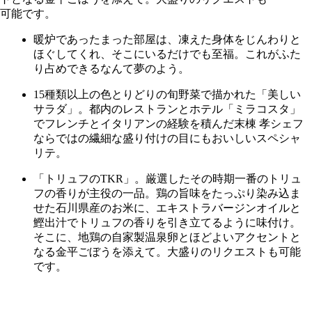
暖炉であったまった部屋は、凍えた身体をじんわりと
ほぐしてくれ、そこにいるだけでも至福。これがふた
り占めできるなんて夢のよう。
15種類以上の色とりどりの旬野菜で描かれた「美しい
サラダ」。都内のレストランとホテル「ミラコスタ」
でフレンチとイタリアンの経験を積んだ末棟 孝シェフ
ならではの繊細な盛り付けの目にもおいしいスペシャ
リテ。
「トリュフのTKR」。厳選したその時期一番のトリュ
フの香りが主役の一品。鶏の旨味をたっぷり染み込ま
せた石川県産のお米に、エキストラバージンオイルと
鰹出汁でトリュフの香りを引き立てるように味付け。
そこに、地鶏の自家製温泉卵とほどよいアクセントと
なる金平ごぼうを添えて。大盛りのリクエストも可能
です。