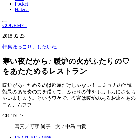
Pocket
Hatena
GOURMET
2018.02.23
特集
ほっこり、したいね
寒い夜だから♪ 暖炉の火がふたりの♡
をあたためるレストラン
暖炉があっためるのは部屋だけじゃない！ コミュ力の促進
効果のある炎の力を借りて、ふたりの仲をホカホカにさせち
ゃいましょう。というワケで、今宵は暖炉のあるお店へあの
コと、ムフフ……
CREDIT :
写真／野頭 尚子 文／中島 由貴
FEATURE：特集