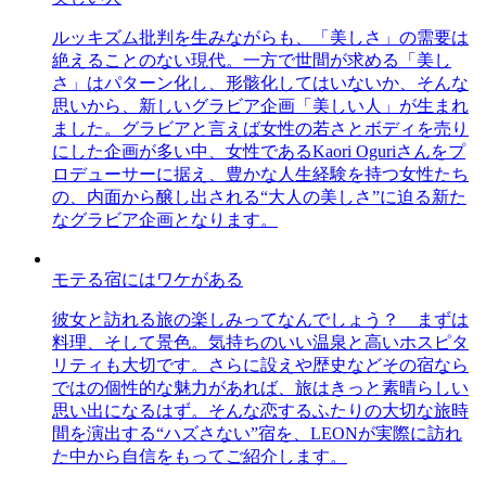
ルッキズム批判を生みながらも、「美しさ」の需要は
絶えることのない現代。一方で世間が求める「美し
さ」はパターン化し、形骸化してはいないか、そんな
思いから、新しいグラビア企画「美しい人」が生まれ
ました。グラビアと言えば女性の若さとボディを売り
にした企画が多い中、女性であるKaori Oguriさんをプ
ロデューサーに据え、豊かな人生経験を持つ女性たち
の、内面から醸し出される“大人の美しさ”に迫る新た
なグラビア企画となります。
モテる宿にはワケがある
彼女と訪れる旅の楽しみってなんでしょう？ まずは
料理、そして景色。気持ちのいい温泉と高いホスピタ
リティも大切です。さらに設えや歴史などその宿なら
ではの個性的な魅力があれば、旅はきっと素晴らしい
思い出になるはず。そんな恋するふたりの大切な旅時
間を演出する“ハズさない”宿を、LEONが実際に訪れ
た中から自信をもってご紹介します。