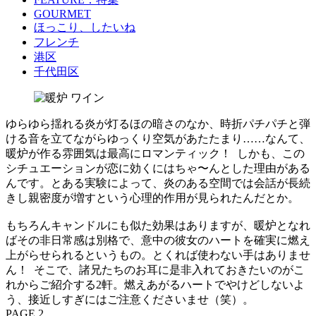
GOURMET
ほっこり、したいね
フレンチ
港区
千代田区
ゆらゆら揺れる炎が灯るほの暗さのなか、時折パチパチと弾
ける音を立てながらゆっくり空気があたたまり……なんて、
暖炉が作る雰囲気は最高にロマンティック！ しかも、この
シチュエーションが恋に効くにはちゃ〜んとした理由がある
んです。とある実験によって、炎のある空間では会話が長続
きし親密度が増すという心理的作用が見られたんだとか。
もちろんキャンドルにも似た効果はありますが、暖炉となれ
ばその非日常感は別格で、意中の彼女のハートを確実に燃え
上がらせられるというもの。とくれば使わない手はありませ
ん！ そこで、諸兄たちのお耳に是非入れておきたいのがこ
れからご紹介する2軒。燃えあがるハートでやけどしないよ
う、接近しすぎにはご注意くださいませ（笑）。
PAGE 2