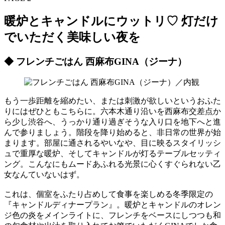
暖炉とキャンドルにウットリ♡ 灯だけ
でいただく美味しい夜を
◆ フレンチごはん 西麻布GINA（ジーナ）
もう一歩距離を縮めたい、または刺激が欲しいというおふた
りにはぜひともこちらに。六本木通り沿いを西麻布交差点か
ら少し渋谷へ、うっかり通り過ぎそうな入り口を地下へと進
んで参りましょう。階段を降り始めると、非日常の世界が始
まります。部屋に通されるやいなや、目に映るスタイリッシ
ュで重厚な暖炉、そしてキャンドルが灯るテーブルセッティ
ング。こんなにもムードあふれる光景に心くすぐられない乙
女なんていないはず。
これは、個室をふたり占めして食事を楽しめる冬季限定の
『キャンドルディナープラン』。暖炉とキャンドルのオレン
ジ色の炎をメインライトに、フレンチをベースにしつつも和