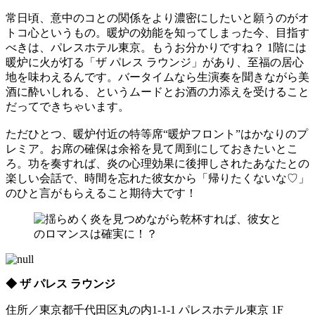
常日頃、意中のコとの関係をより濃密にしたいと願うのがオ
トコ心というもの。暖炉の効能を知ってしまった今、目指す
べきは、パレスホテル東京。もうお分かりですね？ 1階には
暖炉に火が灯る「ザ パレス ラウンジ」があり、至福の居心
地を味わえるんです。バータイムなら生演奏を聞きながら美
酒に酔いしれる、というムードとお酒の力添えを受けること
だってできちゃいます。
ただひとつ、暖炉付近の特等席“暖炉フロント”はかなりのプ
レミア。お席の確保は余裕を見て周到にしておきたいとこ
ろ。功を奏すれば、炎の心理効果に後押しされたあなたとの
楽しい会話で、時間を忘れた彼女から「帰りたくないな♡」
のひと言がもらえること期待大です！
◆ ザ パレス ラウンジ
住所／東京都千代田区丸の内1-1-1 パレスホテル東京 1F