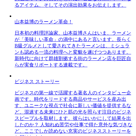
るアイテム、そしてその演出効果をお伝えします。
山本益博のラーメン革命！
日本初の料理評論家、山本益博さんはいま、ラーメン
が「美味しい革命」の渦中にあると言います。長らく
B級グルメとして愛されてきたラーメンは、ミシュラ
ンも認める一流の料理へと変貌を遂げつつあります。
新時代に向けて群雄割拠する街のラーメン店を巨匠自
らが実食リポートする連載です。
ビジネス ストーリー
ビジネスの第一線で活躍する著名人のインタビュー企
画です。時代をリードする商品やサービスを産み出
す、ユニークな視点で社会に新しい価値を提供するな
ど、混迷する未来にひと筋の光を照らす注目のビジネ
スピープルを取材します。彼らはいかにして結果を出
したのか？ 人知れぬ苦労や仕事で得た意外な気づきな
ど、ここでしか読めない充実のビジネスストーリーを