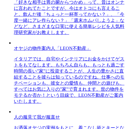
「好きな相手は胃の腑からつかめ」って、昔はオンナ
に言われてたことですが、今はオトコにも言えるこ
と。飲んだ後「ちょっと一杯寄ってかない？」、「今
度一緒にアレ作らない？」「週末ホムパしようよ」な
どなど、さまざまな口実に使える簡単レシピを人気料
理研究家がお教えします。
オヤジの物件案内人「LEON不動産」
イタリアでは、自宅やインテリアにお金をかけてゲス
トをもてなします。もちろん自らも。もっとも過ごす
時間の長い”家”に投資することが、人生の豊かさに直
結することを彼らは知っているのですね。仕事へのモ
チベーションも、彼女との愛情も、仲間との遊びも、
すべてはお気に入りの”家”で育まれます。世の物件を
モテるか否か！という目線で、LEON不動産がご案内
いたします。
人の服見て我が服直せ
お洒落オヤジの実例をもとに、着こなし術とキーとな