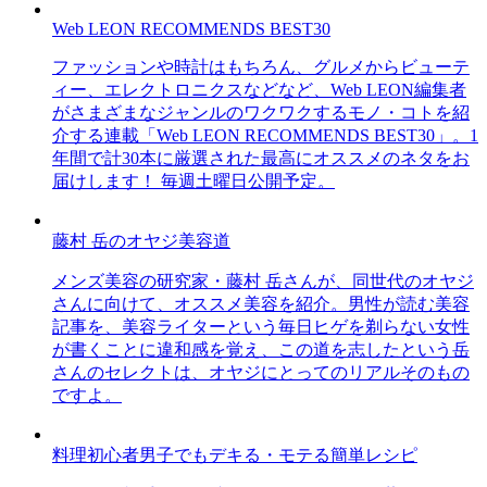
Web LEON RECOMMENDS BEST30
ファッションや時計はもちろん、グルメからビューテ
ィー、エレクトロニクスなどなど、Web LEON編集者
がさまざまなジャンルのワクワクするモノ・コトを紹
介する連載「Web LEON RECOMMENDS BEST30」。1
年間で計30本に厳選された最高にオススメのネタをお
届けします！ 毎週土曜日公開予定。
藤村 岳のオヤジ美容道
メンズ美容の研究家・藤村 岳さんが、同世代のオヤジ
さんに向けて、オススメ美容を紹介。男性が読む美容
記事を、美容ライターという毎日ヒゲを剃らない女性
が書くことに違和感を覚え、この道を志したという岳
さんのセレクトは、オヤジにとってのリアルそのもの
ですよ。
料理初心者男子でもデキる・モテる簡単レシピ