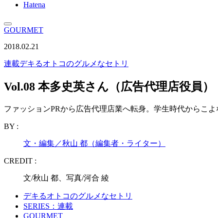
Hatena
GOURMET
2018.02.21
連載
デキるオトコのグルメなセトリ
Vol.08 本多史英さん（広告代理店役員）
ファッションPRから広告代理店業へ転身。学生時代からこ
BY :
文・編集／秋山 都（編集者・ライター）
CREDIT :
文/秋山 都、写真/河合 綾
デキるオトコのグルメなセトリ
SERIES：連載
GOURMET