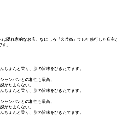
は隠れ家的なお店。なにしろ『久兵衛』で10年修行した店主
です」