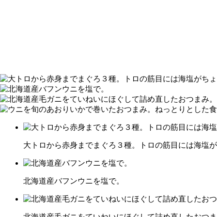
大トロから赤身までまぐろ３種。トロの筋目には海塩が
北海道産バフンウニを塩で。
北海道産毛ガニをていねいにほぐして詰め直したおつま