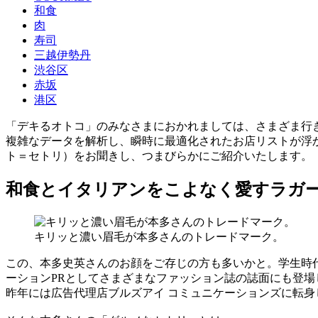
和食
肉
寿司
三越伊勢丹
渋谷区
赤坂
港区
「デキるオトコ」のみなさまにおかれましては、さまざま行
複雑なデータを解析し、瞬時に最適化されたお店リストが浮
ト＝セトリ）をお聞きし、つまびらかにご紹介いたします。
和食とイタリアンをこよなく愛すラガ
キリッと濃い眉毛が本多さんのトレードマーク。
この、本多史英さんのお顔をご存じの方も多いかと。学生時
ーションPRとしてさまざまなファッション誌の誌面にも登場
昨年には広告代理店ブルズアイ コミュニケーションズに転