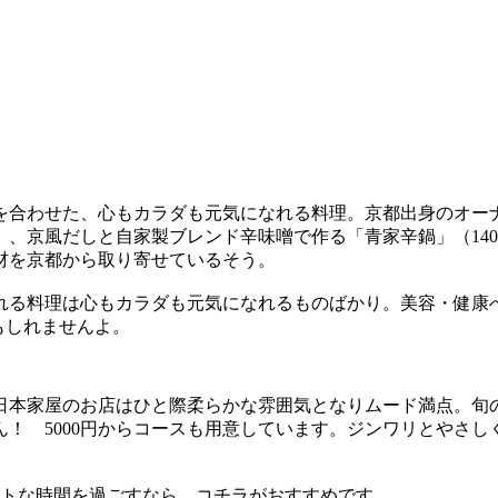
を合わせた、心もカラダも元気になれる料理。京都出身のオー
円）、京風だしと自家製ブレンド辛味噌で作る「青家辛鍋」（14
材を京都から取り寄せているそう。
れる料理は心もカラダも元気になれるものばかり。美容・健康
もしれませんよ。
日本家屋のお店はひと際柔らかな雰囲気となりムード満点。旬
！ 5000円からコースも用意しています。ジンワリとやさ
ートな時間を過ごすなら、コチラがおすすめです。