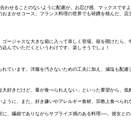
を合わせることのないように配慮が。お忍び感、マックスです
のおまかせコース。フランス料理の世界でも研鑽を積んだ、店
、ゴージャスな大きな箱に入って恭しく登場。箱を開けたら、
め込んでいただくというわけです。楽しそうでしょ！
られています。洋服を汚さないための工夫に加え、減塩も配慮
いものは大好きだけど、量が食べられえない」といった要望から、
いように、また、好き嫌いやアレルギー食材、宗教上食べられ
室に、繊細でありながらサプライズ感のある料理──。彼女と