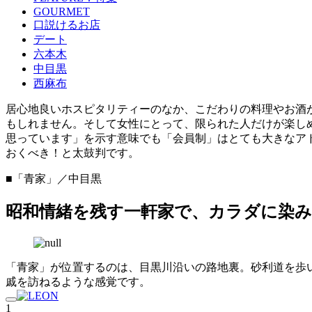
GOURMET
口説けるお店
デート
六本木
中目黒
西麻布
居心地良いホスピタリティーのなか、こだわりの料理やお酒
もしれません。そして女性にとって、限られた人だけが楽し
思っています」を示す意味でも「会員制」はとても大きなア
おくべき！と太鼓判です。
■「青家」／中目黒
昭和情緒を残す一軒家で、カラダに染
「青家」が位置するのは、目黒川沿いの路地裏。砂利道を歩
戚を訪ねるような感覚です。
1