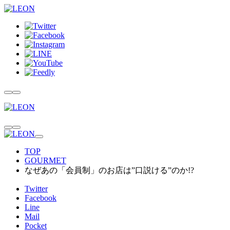
TOP
GOURMET
なぜあの「会員制」のお店は”口説ける”のか!?
Twitter
Facebook
Line
Mail
Pocket