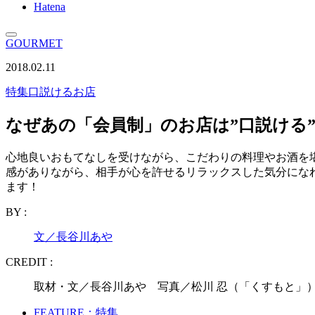
Hatena
GOURMET
2018.02.11
特集
口説けるお店
なぜあの「会員制」のお店は”口説ける”
心地良いおもてなしを受けながら、こだわりの料理やお酒を
感がありながら、相手が心を許せるリラックスした気分にな
ます！
BY :
文／長谷川あや
CREDIT :
取材・文／長谷川あや 写真／松川 忍（「くすもと」）
FEATURE：特集