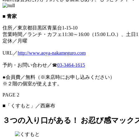
■ 青家
住所／東京都目黒区青葉台1-15-10
営業時間／ランチ・カフェ11:30～16:00（15:00 L.O.）、土日11:30～
定休／月曜
URL／
http://www.aoya-nakameguro.com
予約・お問い合わせ／☎︎
03-3464-1615
●会員費／無料（※来店時にお申し込みください）
※２階の個室が使えます。
PAGE 2
■「くすもと」／西麻布
３つの入り口がある！ お忍び感マック