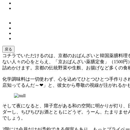
戻る
コチラでいただけるのは、京都のおばんざいと韓国薬膳料理
ない人々の心をとらえ、「京おばんざい薬膳定食」（1500
詰めかけます。京都の伝統野菜や生麩、お揚げなど多くの食
化学調味料は一切使わず、心を込めてひとつひとつ手作りさ
店知ってるんだ～❤」と、彼女から尊敬の視線が注がれるか
そして夜になると、障子窓がある和の空間に明かりが灯り、
ダーし、ちびちびお酒とともにどうぞ。うーん、たまりません
でしょう。
2階には会員だけが予約できる個室もあり、もっとプライベ