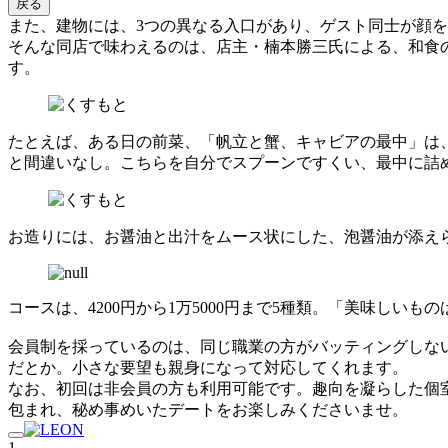
戻る
また、建物には、3つの異なる入口があり、ゲスト同士が顔
そんな同店で味わえるのは、店主・楠本勝三氏による、和食
す。
たとえば、ある日の前菜、「帆立と蟹、キャビアの最中」は
と間違いなし。こちらを自分でスプーンですくい、最中に詰
お造りには、お醤油と出汁をムース状にした、泡醤油が添え
コースは、4200円から1万5000円まで5種類。「美味し
会員制を採っているのは、同じ職業の方がバッティングしな
だとか。小さな要望も親身になって対応してくれます。
なお、初回は非会員の方も利用可能です。趣向を凝らした個
包まれ、秘め事めいたデートをお楽しみくださいませ。
1