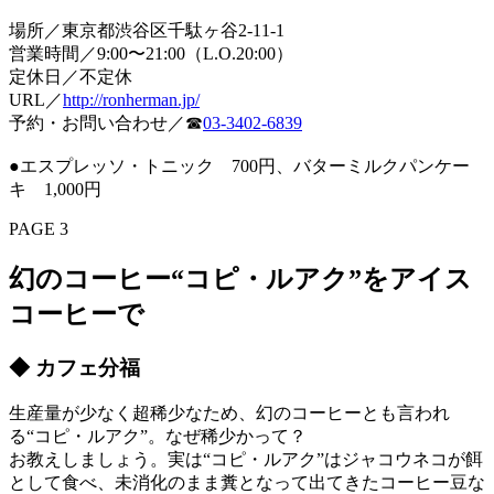
場所／東京都渋谷区千駄ヶ谷2-11-1
営業時間／9:00〜21:00（L.O.20:00）
定休日／不定休
URL／
http://ronherman.jp/
予約・お問い合わせ／☎
03-3402-6839
●エスプレッソ・トニック 700円、バターミルクパンケー
キ 1,000円
PAGE 3
幻のコーヒー“コピ・ルアク”をアイス
コーヒーで
◆ カフェ分福
生産量が少なく超稀少なため、幻のコーヒーとも言われ
る“コピ・ルアク”。なぜ稀少かって？
お教えしましょう。実は“コピ・ルアク”はジャコウネコが餌
として食べ、未消化のまま糞となって出てきたコーヒー豆な