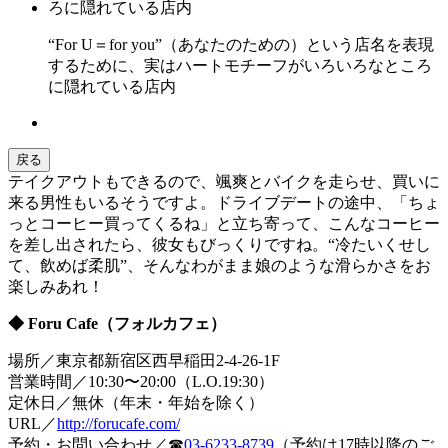
“For U＝for you”（あなたのための）という店名を表現
するために、実はハートモチーフがいろいろなところ
に隠れている店内
戻る
テイクアウトもできるので、颯爽とバイクを走らせ、買いに
来る男性もいるそうですよ。ドライブデートの途中、「ちょ
っとコーヒー買ってくるね」と立ち寄って、こんなコーヒー
を差し出されたら、彼女もびっくりですね。“冷たいくせし
て、飲めば柔肌”、そんなわがまま娘のような滑らかさをお
楽しみあれ！
◆ Foru Cafe（フォルカフェ）
場所／東京都新宿区西早稲田2-4-26-1F
営業時間／10:30〜20:00（L.O.19:30）
定休日／無休（年末・年始を除く）
URL／
http://forucafe.com/
予約・お問い合わせ／☎
03-6233-8739
（予約は17時以降のご