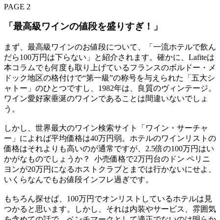
PAGE 2
「最高級ワインの値段を盛りすぎ！」
まず、最高級ワインのお値段について、「一流ホテルで飲ん
だら100万円は下らない」と紹介されます。確かに、Lafiteは
本コラムでも何度も取り上げているフランスのボルドー・メ
ドック地区の格付けで“第一級”の称号を与えられた「五大シ
ャトー」のひとつですし、1982年は、良質のヴィンテージ。
ワイン愛好家垂涎のワインであることは間違いないでしょ
う。
しかし、世界最大のワイン検索サイト「ワイン・サーチャ
ー」によれば平均価格は40万円弱。ホテルのワインリストの
価格はそれよりも高いのが通常ですが、2.5倍の100万円はい
かがなものでしょうか？ 小売価格で2万円台のドン ペリニ
ヨンが20万円になるホストクラブとまでは行かないにせよ、
いくらなんでもお値段インフレ過ぎです。
もちろん探せば、100万円でオンリストしているホテルは見
つかると思います。しかし、それは内装やサービス、雰囲気
を含めての話で、ベンチマークとして適正でないのは明らか