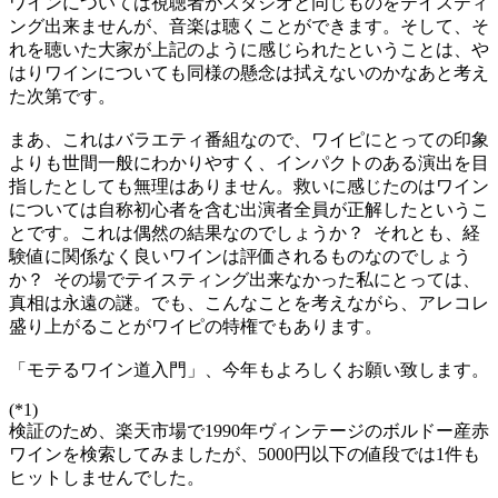
ワインについては視聴者がスタジオと同じものをテイスティ
ング出来ませんが、音楽は聴くことができます。そして、そ
れを聴いた大家が上記のように感じられたということは、や
はりワインについても同様の懸念は拭えないのかなあと考え
た次第です。
まあ、これはバラエティ番組なので、ワイピにとっての印象
よりも世間一般にわかりやすく、インパクトのある演出を目
指したとしても無理はありません。救いに感じたのはワイン
については自称初心者を含む出演者全員が正解したというこ
とです。これは偶然の結果なのでしょうか？ それとも、経
験値に関係なく良いワインは評価されるものなのでしょう
か？ その場でテイスティング出来なかった私にとっては、
真相は永遠の謎。でも、こんなことを考えながら、アレコレ
盛り上がることがワイピの特権でもあります。
「モテるワイン道入門」、今年もよろしくお願い致します。
(*1)
検証のため、楽天市場で1990年ヴィンテージのボルドー産赤
ワインを検索してみましたが、5000円以下の値段では1件も
ヒットしませんでした。