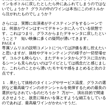
インをボトルに戻したとしたら外にあふれてしまうのではな
いでしょうか？ グラスの中のワインは本当にこのボトルか
ら注がれたものでしょうか？
さらには、実際に出演者がテイスティングをするシーンで
は、何故かワインはすべてデキャンタに入っている状態で
す。これはつまり、グラスからまたデキャンタに戻したとい
うこと？ 短い映像に多くの疑問が湧いてきます。
PAGE 4
専属ソムリエの説明コメントについては評価を差し控えたい
と思いますが、抜栓やデキャンティングの様子が一切登場せ
ず、コルクも映らない、またデキャンタからグラスに注がれ
るシーンも見られないのはワイピとしては残念だと感じまし
た。これらのことから湧いたモヤモヤ感をまとめると次の２
点です。
１．果たして抜栓のタイミングやサービス温度、グラスの選
択など最高級ワインのポテンシャルを発揮するための最良の
選択がなされているのだろうか？ 万が一、演出目的で間違
えさせようと、故意に味わいを落とすような細工をしている
のであれば、最高級ワインがかわいそうだ。