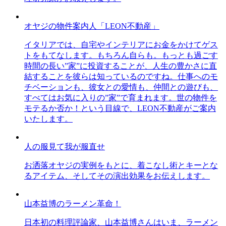
オヤジの物件案内人「LEON不動産」
イタリアでは、自宅やインテリアにお金をかけてゲス
トをもてなします。もちろん自らも。もっとも過ごす
時間の長い”家”に投資することが、人生の豊かさに直
結することを彼らは知っているのですね。仕事へのモ
チベーションも、彼女との愛情も、仲間との遊びも、
すべてはお気に入りの”家”で育まれます。世の物件を
モテるか否か！という目線で、LEON不動産がご案内
いたします。
人の服見て我が服直せ
お洒落オヤジの実例をもとに、着こなし術とキーとな
るアイテム、そしてその演出効果をお伝えします。
山本益博のラーメン革命！
日本初の料理評論家、山本益博さんはいま、ラーメン