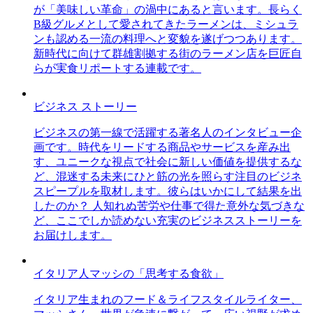
が「美味しい革命」の渦中にあると言います。長らく
B級グルメとして愛されてきたラーメンは、ミシュラ
ンも認める一流の料理へと変貌を遂げつつあります。
新時代に向けて群雄割拠する街のラーメン店を巨匠自
らが実食リポートする連載です。
ビジネス ストーリー
ビジネスの第一線で活躍する著名人のインタビュー企
画です。時代をリードする商品やサービスを産み出
す、ユニークな視点で社会に新しい価値を提供するな
ど、混迷する未来にひと筋の光を照らす注目のビジネ
スピープルを取材します。彼らはいかにして結果を出
したのか？ 人知れぬ苦労や仕事で得た意外な気づきな
ど、ここでしか読めない充実のビジネスストーリーを
お届けします。
イタリア人マッシの「思考する食欲」
イタリア生まれのフード＆ライフスタイルライター、