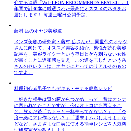
介する連載「Web LEON RECOMMENDS BEST30」。1
年間で計30本に厳選された最高にオススメのネタをお
届けします！ 毎週土曜日公開予定。
藤村 岳のオヤジ美容道
メンズ美容の研究家・藤村 岳さんが、同世代のオヤジ
さんに向けて、オススメ美容を紹介。男性が読む美容
記事を、美容ライターという毎日ヒゲを剃らない女性
が書くことに違和感を覚え、この道を志したという岳
さんのセレクトは、オヤジにとってのリアルそのもの
ですよ。
料理初心者男子でもデキる・モテる簡単レシピ
「好きな相手は胃の腑からつかめ」って、昔はオンナ
に言われてたことですが、今はオトコにも言えるこ
と。飲んだ後「ちょっと一杯寄ってかない？」、「今
度一緒にアレ作らない？」「週末ホムパしようよ」な
どなど、さまざまな口実に使える簡単レシピを人気料
理研究家がお教えします。