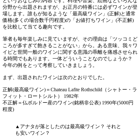
というおなじみの内容です。料理や音楽、絵画などいろんな
分野から出題されますが、お正月の特番には必ずワインが登
場します。誰もが知るような「最高級ワイン」(正解)と通常
価格(多くの場合数千円程度)の「お値打ちワイン」(不正解)
を比較して当てる趣向です。
筆者も毎年楽しみに見ていますが、その理由は「ツッコミど
ころが多すぎて飽きることがない」から。ある意味、我々ワ
イピと世間一般のワインに関する意識の乖離を痛感させられ
る時間でもあります。一体どういうことなのでしょうか？
今年の例をとって考察していきましょう。
まず、出題されたワインは次のとおりでした。
正解(最高級ワイン)＝Chateau Lafite Rothschild（シャトー・ラ
フィット・ロートシルト） 1982年
不正解＝仏ボルドー産のワイン(銘柄非公表) 1990年(5000円
程度)
▲アナタが落としたのは最高級ワイン？ それと
も安いワイン？