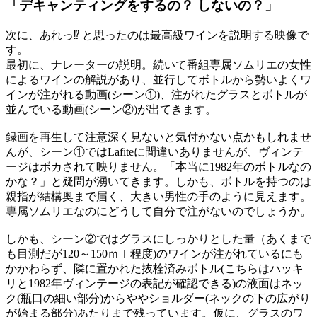
「デキャンティングをするの？ しないの？」
次に、あれっ⁉ と思ったのは最高級ワインを説明する映像で
す。
最初に、ナレーターの説明。続いて番組専属ソムリエの女性
によるワインの解説があり、並行してボトルから勢いよくワ
インが注がれる動画(シーン①)、注がれたグラスとボトルが
並んでいる動画(シーン②)が出てきます。
録画を再生して注意深く見ないと気付かない点かもしれませ
んが、シーン①ではLafiteに間違いありませんが、ヴィンテ
ージはボカされて映りません。「本当に1982年のボトルなの
かな？」と疑問が湧いてきます。しかも、ボトルを持つのは
親指が結構奥まで届く、大きい男性の手のように見えます。
専属ソムリエなのにどうして自分で注がないのでしょうか。
しかも、シーン②ではグラスにしっかりとした量（あくまで
も目測だが120～150ｍｌ程度)のワインが注がれているにも
かかわらず、隣に置かれた抜栓済みボトル(こちらはハッキ
リと1982年ヴィンテージの表記が確認できる)の液面はネッ
ク(瓶口の細い部分)からややショルダー(ネックの下の広がり
が始まる部分)あたりまで残っています。仮に、グラスのワ