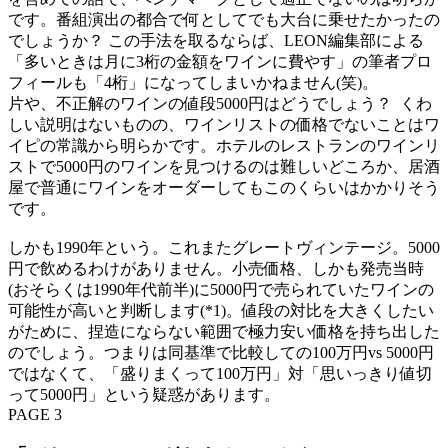
です。番組演出の都合で何としてでも大台に乗せたかったの
でしょうか？ この手法を取るならば、LEON編集部による
「多いときは月に3桁の金額をワインに費やす」の筆者プロ
フィールも「4桁」になってしまいかねません(笑)。
片や、不正解のワインの値段5000円はどうでしょう？ くわ
しい説明はないものの、ワインリストの価格でないことはワ
イピの常識から明らかです。ホテルのレストランのワインリ
ストで5000円のワインを見つけるのは難しいどころか、居酒
屋で普通にワインをオーダーしてもこのくらいはかかりそう
です。
しかも1990年という。これまたグレートヴィンテージ。5000
円で飲めるわけがありません。小売価格、しかも発売当時
(おそらくは1990年代前半)に5000円で売られていたワインの
可能性が高いと判断します(*1)。値段の対比を大きくしたい
がために、捏造にならない範囲で極力安い価格を持ち出した
のでしょう。つまりは同基準で比較しての100万円vs 5000円
ではなくて、「盛りまくって100万円」対「思いっきり値切
って5000円」という疑惑があります。
PAGE 3