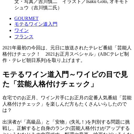
文・写真／吉川慎二 イラスト／Isaku Goto, オキモト
シュウ（吉川慎二氏）
GOURMET
モテるワイン道入門
ワイン
フランス
2021年最初の今回は、元日に放送されたテレビ番組「芸能人
格付けチェック！ 2021お正月スペシャル」(ABCテレビ制
作・テレビ朝日系列)を取り上げます。
モテるワイン道入門～ワイピの目で見
た「芸能人格付けチェック」
在宅でのお正月、ワイン片手にお正月の定番人気番組「芸能
人格付けチェック」を楽しんだ方もたくさんいらしたので
は？
出演者が「高級品」と「安物」(失礼！)を判別する問題に挑
戦し、正解すると自身のランク(芸能人格付け)がアップする