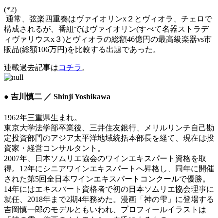
(*2)
通常、弦楽四重奏はヴァイオリンx２とヴィオラ、チェロで
構成されるが、番組ではヴァイオリン(すべて名器ストラデ
ィヴァリウスx３)とヴィオラの総額46億円の最高級楽器vs市
販品(総額106万円)を比較する出題であった。
連載過去記事は
コチラ
。
● 吉川慎二 ／ Shinji Yoshikawa
1962年三重県生まれ。
東京大学法学部卒業後、三井住友銀行、メリルリンチ自己勘
定投資部門のアジア太平洋地域統括本部長を経て、現在は投
資家・経営コンサルタント。
2007年、日本ソムリエ協会のワインエキスパート資格を取
得。12年にシニアワインエキスパートへ昇格し、同年に開催
された第5回全日本ワインエキスパートコンクールで優勝。
14年にはエキスパート資格者で初の日本ソムリエ協会理事に
就任、2018年まで2期4年務めた。漫画「神の雫」に登場する
吉岡慎一郎のモデルともいわれ、プロフィールイラストは