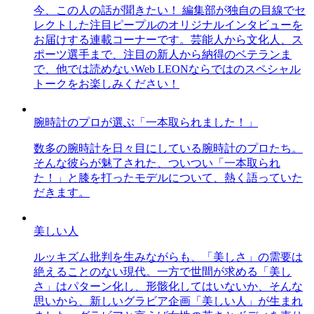
今、この人の話が聞きたい！ 編集部が独自の目線でセ
レクトした注目ピープルのオリジナルインタビューを
お届けする連載コーナーです。芸能人から文化人、ス
ポーツ選手まで、注目の新人から納得のベテランま
で、他では読めないWeb LEONならではのスペシャル
トークをお楽しみください！
腕時計のプロが選ぶ「一本取られました！」
数多の腕時計を日々目にしている腕時計のプロたち。
そんな彼らが魅了された、ついつい「一本取られ
た！」と膝を打ったモデルについて、熱く語っていた
だきます。
美しい人
ルッキズム批判を生みながらも、「美しさ」の需要は
絶えることのない現代。一方で世間が求める「美し
さ」はパターン化し、形骸化してはいないか、そんな
思いから、新しいグラビア企画「美しい人」が生まれ