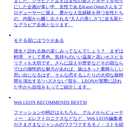
ました。グラビアと言えば女性の若さとボディを売り
にした企画が多い中、女性であるKaori Oguriさんをプ
ロデューサーに据え、豊かな人生経験を持つ女性たち
の、内面から醸し出される“大人の美しさ”に迫る新た
なグラビア企画となります。
モテる宿にはワケがある
彼女と訪れる旅の楽しみってなんでしょう？ まずは
料理、そして景色。気持ちのいい温泉と高いホスピタ
リティも大切です。さらに設えや歴史などその宿なら
ではの個性的な魅力があれば、旅はきっと素晴らしい
思い出になるはず。そんな恋するふたりの大切な旅時
間を演出する“ハズさない”宿を、LEONが実際に訪れ
た中から自信をもってご紹介します。
Web LEON RECOMMENDS BEST30
ファッションや時計はもちろん、グルメからビューテ
ィー、エレクトロニクスなどなど、Web LEON編集者
がさまざまなジャンルのワクワクするモノ・コトを紹