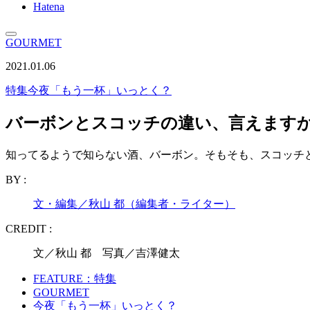
Hatena
GOURMET
2021.01.06
特集
今夜「もう一杯」いっとく？
バーボンとスコッチの違い、言えます
知ってるようで知らない酒、バーボン。そもそも、スコッチとどう
BY :
文・編集／秋山 都（編集者・ライター）
CREDIT :
文／秋山 都 写真／吉澤健太
FEATURE：特集
GOURMET
今夜「もう一杯」いっとく？