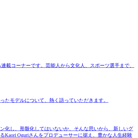
る連載コーナーです。芸能人から文化人、スポーツ選手まで、
ったモデルについて、熱く語っていただきます。
ン化し、形骸化してはいないか、そんな思いから、新しいグ
ri Oguriさんをプロデューサーに据え、豊かな人生経験