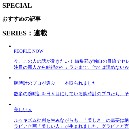
SPECIAL
おすすめの記事
SERIES：連載
PEOPLE NOW
今、この人の話が聞きたい！ 編集部が独自の目線でセ
注目の新人から納得のベテランまで、他では読めないWe
腕時計のプロが選ぶ「一本取られました！」
数多の腕時計を日々目にしている腕時計のプロたち。そ
美しい人
ルッキズム批判を生みながらも、「美しさ」の需要は絶
ラビア企画「美しい人」が生まれました。グラビアと言え