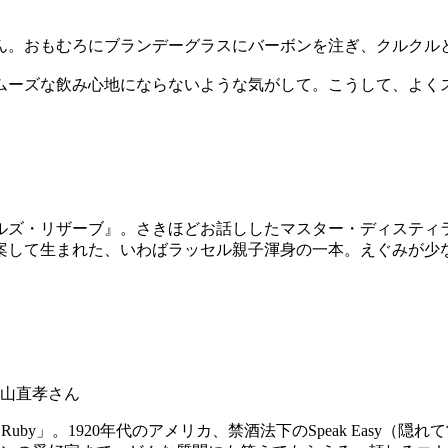
ん。おもむろにブランデーグラスにバーボンを注ぎ、クルクル
ムーズな飲み心地にならないような気がして。こうして、よく
ルズ・リザーブ』。さきほどお話ししたマスター・ディスティラ
提案して生まれた、いわばラッセル親子渾身の一本。えぐみが少
山直孝さん
d Ruby」。1920年代のアメリカ、禁酒法下のSpeak Eas