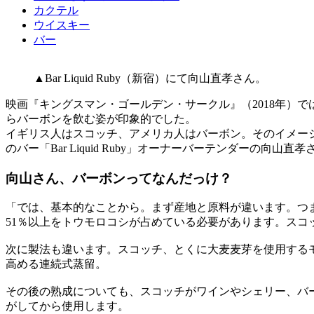
カクテル
ウイスキー
バー
▲Bar Liquid Ruby（新宿）にて向山直孝さん。
映画『キングスマン・ゴールデン・サークル』（2018年）
らバーボンを飲む姿が印象的でした。
イギリス人はスコッチ、アメリカ人はバーボン。そのイメー
のバー「Bar Liquid Ruby」オーナーバーテンダーの向
向山さん、バーボンってなんだっけ？
「では、基本的なことから。まず産地と原料が違います。つ
51％以上をトウモロコシが占めている必要があります。スコ
次に製法も違います。スコッチ、とくに大麦麦芽を使用する
高める連続式蒸留。
その後の熟成についても、スコッチがワインやシェリー、バ
がしてから使用します。