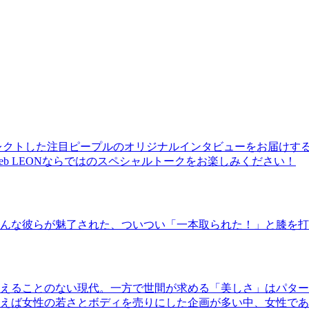
レクトした注目ピープルのオリジナルインタビューをお届けす
b LEONならではのスペシャルトークをお楽しみください！
んな彼らが魅了された、ついつい「一本取られた！」と膝を打
えることのない現代。一方で世間が求める「美しさ」はパター
ば女性の若さとボディを売りにした企画が多い中、女性であるKao