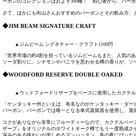
ーボンのコレクションはおよそ300種！ 初心者から、バー
さて、ほかにも向山さんおすすめのバーボンとその飲み方、
◆JIM BEAM SIGNATURE CRAFT
▲ジムビーム シグネチャー・クラフト1100円
「世界市場の約4割を担っているジムビームもまた、人気のあ
ソーダ割りに。シナモンやバニラを思わせる樽の香りが、ソ
◆WOODFORD RESERVE DOUBLE OAKED
▲ウッドフォードリザーブをベースに使用したカクテル
「ケンタッキー州といえば、有名なのがケンタッキー・ダー
バーボン。バーボンでは唯一となる単式蒸留器を使用し、蒸
コクがありながら非常にフルーティーなので、カクテルベー
ザーブ』をオリジナルのホワイトオーク樽でもう一度熟成さ
深みのある味わいが楽しめるマンハッタン、冬の夜にぴった