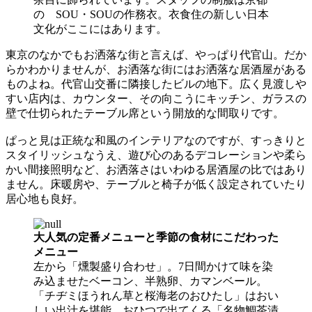
の SOU・SOUの作務衣。衣食住の新しい日本
文化がここにはあります。
東京のなかでもお洒落な街と言えば、やっぱり代官山。だか
らかわかりませんが、お洒落な街にはお洒落な居酒屋がある
ものよね。代官山交番に隣接したビルの地下。広く見渡しや
すい店内は、カウンター、その向こうにキッチン、ガラスの
壁で仕切られたテーブル席という開放的な間取りです。
ぱっと見は正統な和風のインテリアなのですが、すっきりと
スタイリッシュなうえ、遊び心のあるデコレーションや柔ら
かい間接照明など、お洒落さはいわゆる居酒屋の比ではあり
ません。床暖房や、テーブルと椅子が低く設定されていたり
居心地も良好。
大人気の定番メニューと季節の食材にこだわった
メニュー
左から「燻製盛り合わせ」。7日間かけて味を染
み込ませたベーコン、半熟卵、カマンベール。
「チヂミほうれん草と桜海老のおひたし」はおい
しい出汁を堪能。おひつで出てくる「名物鯛茶漬