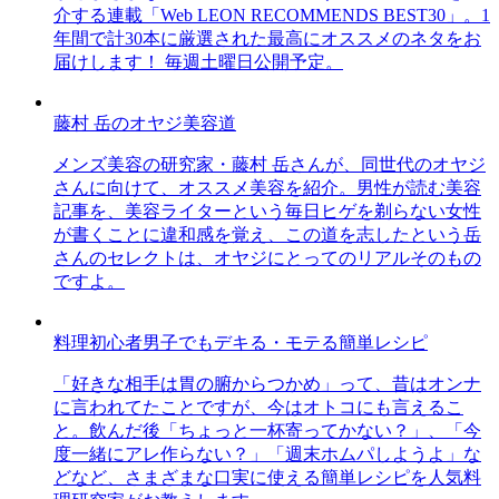
介する連載「Web LEON RECOMMENDS BEST30」。1
年間で計30本に厳選された最高にオススメのネタをお
届けします！ 毎週土曜日公開予定。
藤村 岳のオヤジ美容道
メンズ美容の研究家・藤村 岳さんが、同世代のオヤジ
さんに向けて、オススメ美容を紹介。男性が読む美容
記事を、美容ライターという毎日ヒゲを剃らない女性
が書くことに違和感を覚え、この道を志したという岳
さんのセレクトは、オヤジにとってのリアルそのもの
ですよ。
料理初心者男子でもデキる・モテる簡単レシピ
「好きな相手は胃の腑からつかめ」って、昔はオンナ
に言われてたことですが、今はオトコにも言えるこ
と。飲んだ後「ちょっと一杯寄ってかない？」、「今
度一緒にアレ作らない？」「週末ホムパしようよ」な
どなど、さまざまな口実に使える簡単レシピを人気料