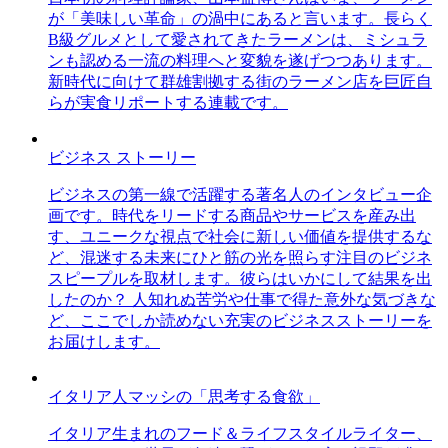
が「美味しい革命」の渦中にあると言います。長らく
B級グルメとして愛されてきたラーメンは、ミシュラ
ンも認める一流の料理へと変貌を遂げつつあります。
新時代に向けて群雄割拠する街のラーメン店を巨匠自
らが実食リポートする連載です。
ビジネス ストーリー
ビジネスの第一線で活躍する著名人のインタビュー企
画です。時代をリードする商品やサービスを産み出
す、ユニークな視点で社会に新しい価値を提供するな
ど、混迷する未来にひと筋の光を照らす注目のビジネ
スピープルを取材します。彼らはいかにして結果を出
したのか？ 人知れぬ苦労や仕事で得た意外な気づきな
ど、ここでしか読めない充実のビジネスストーリーを
お届けします。
イタリア人マッシの「思考する食欲」
イタリア生まれのフード＆ライフスタイルライター、