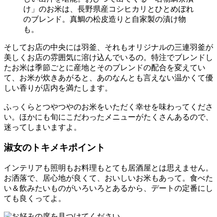
け」のお米は、長野県産コシヒカリとひとめぼれ
のブレンド。真鯛の松皮造りと自家製の漬け物
も。
そしてお店の中央には羽釜、それもオリジナルの三連羽釜が
美しくお店の雰囲気に溶け込んでいるの。特注でブレンドし
たお米は季節ごとに産地とそのブレンドの配合を変えてい
て、お米が炊きあがると、あのなんとも言えない温かくて優
しい香りが店内を満たします。
ふっくらとつやつやのお米をいただく幸せを味わってくださ
い。ほかにも旬にこだわったメニューがたくさんあるので、
迷ってしまいますよ。
淑女のトキメキポイント
インテリアも照明もお料理もとても居酒屋とは思えません。
お洒落で、居心地が良くて、おいしいお米もあって。食べた
い＆飲みたいものがいろいろとあるから、デートの定番にし
ても良くってよ。