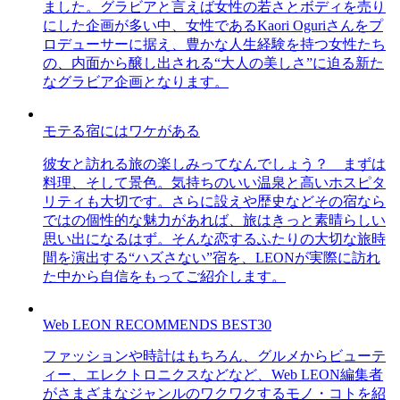
ました。グラビアと言えば女性の若さとボディを売り
にした企画が多い中、女性であるKaori Oguriさんをプ
ロデューサーに据え、豊かな人生経験を持つ女性たち
の、内面から醸し出される“大人の美しさ”に迫る新た
なグラビア企画となります。
モテる宿にはワケがある
彼女と訪れる旅の楽しみってなんでしょう？ まずは
料理、そして景色。気持ちのいい温泉と高いホスピタ
リティも大切です。さらに設えや歴史などその宿なら
ではの個性的な魅力があれば、旅はきっと素晴らしい
思い出になるはず。そんな恋するふたりの大切な旅時
間を演出する“ハズさない”宿を、LEONが実際に訪れ
た中から自信をもってご紹介します。
Web LEON RECOMMENDS BEST30
ファッションや時計はもちろん、グルメからビューテ
ィー、エレクトロニクスなどなど、Web LEON編集者
がさまざまなジャンルのワクワクするモノ・コトを紹