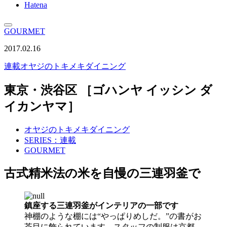
Hatena
GOURMET
2017.02.16
連載
オヤジのトキメキダイニング
東京・渋谷区 ［ゴハンヤ イッシン ダ
イカンヤマ］
オヤジのトキメキダイニング
SERIES：連載
GOURMET
古式精米法の米を自慢の三連羽釜で
鎮座する三連羽釜がインテリアの一部です
神棚のような棚には“やっぱりめしだ。”の書がお
茶目に飾られています。スタッフの制服は京都