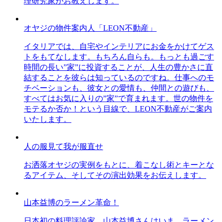
理研究家がお教えします。
オヤジの物件案内人「LEON不動産」
イタリアでは、自宅やインテリアにお金をかけてゲス
トをもてなします。もちろん自らも。もっとも過ごす
時間の長い”家”に投資することが、人生の豊かさに直
結することを彼らは知っているのですね。仕事へのモ
チベーションも、彼女との愛情も、仲間との遊びも、
すべてはお気に入りの”家”で育まれます。世の物件を
モテるか否か！という目線で、LEON不動産がご案内
いたします。
人の服見て我が服直せ
お洒落オヤジの実例をもとに、着こなし術とキーとな
るアイテム、そしてその演出効果をお伝えします。
山本益博のラーメン革命！
日本初の料理評論家、山本益博さんはいま、ラーメン