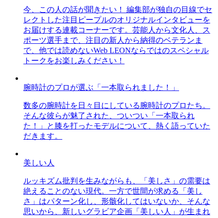
今、この人の話が聞きたい！ 編集部が独自の目線でセ
レクトした注目ピープルのオリジナルインタビューを
お届けする連載コーナーです。芸能人から文化人、ス
ポーツ選手まで、注目の新人から納得のベテランま
で、他では読めないWeb LEONならではのスペシャル
トークをお楽しみください！
腕時計のプロが選ぶ「一本取られました！」
数多の腕時計を日々目にしている腕時計のプロたち。
そんな彼らが魅了された、ついつい「一本取られ
た！」と膝を打ったモデルについて、熱く語っていた
だきます。
美しい人
ルッキズム批判を生みながらも、「美しさ」の需要は
絶えることのない現代。一方で世間が求める「美し
さ」はパターン化し、形骸化してはいないか、そんな
思いから、新しいグラビア企画「美しい人」が生まれ