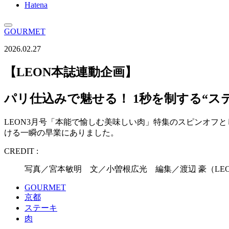
Hatena
GOURMET
2026.02.27
【LEON本誌連動企画】
パリ仕込みで魅せる！ 1秒を制する“ス
LEON3月号「本能で愉しむ美味しい肉」特集のスピンオフ
ける一瞬の早業にありました。
CREDIT :
写真／宮本敏明 文／小曽根広光 編集／渡辺 豪（LE
GOURMET
京都
ステーキ
肉