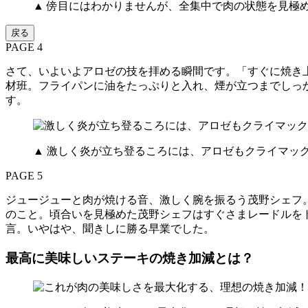
▲ 傍目にはわかりませんが、全集中で肉の状態を見極
戻る
PAGE 4
さて、いよいよアロゼの技を拝める瞬間です。「すぐに焼き
材班。フライパンに油をたっぷりと入れ、煙が立つまでしっ
す。
▲ 激しく炎が立ち登るころには、アロゼもクライマッ
PAGE 5
ジュージューと肉が焼ける音、激しく腕を振るう茂野シェフ
のこと。頃合いを見極めた茂野シェフはすぐさまレードルを
言。いやはや、聞きしに勝る早業でした。
最高に美味しいステーキの焼き加減とは？