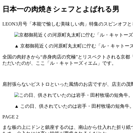
日本一の肉焼きシェフとよばれる男
LEON3月号「本能で愉しむ美味しい肉」特集のスピンオフ
▲ 京都御苑近くの河原町丸太町に佇む「ル・キャトー
全国の肉好きから“赤身肉店の究極”とリスペクトされる京都
ただいたのが、ここ「ル・キャトーズィエム」です。
肩肘張らないビストロといった風情のお店ですが、店主の茂
▲ この日、供されていたのは岩手・田村牧場の短角牛
PAGE 2
まな板の上にドンと鎮座するのは、南山から仕入れた折り紙