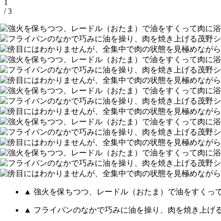
1
/ 3
▲ 強火を保ちつつ、レードル（おたま）で油をすくっ
▲ フライパンのなかで巧みに油を操り、肉を焼き上げ