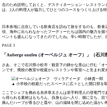
念のため説明しておくと、デスティネーション・レストラン
は、2人の料理人が協力してひとつのコースをつくり上げる
日本各地に点在している飲食店を訪ねて旅をするのも、飲食
頃、海外に出られなかったフーディーたちは国内の魅力を掘
ベントも盛んになってきたのでしたね。辛い時期でしたが、
PAGE 3
「
Auberge eaufeu (オーベルジュ オーフ）
」（石川
さあ、そこで石川県小松市・観音下の静かな里山に佇む「オ
ンです。廃校の教室や校庭がレストランや客室へと生まれ変
▲ 小学校の校庭だったスペースに広々とした開口部を
ここでシェフを務める糸井章太さんは若手料理人の登竜門であ
ら得られる素材はもちろん、自身も山へ入り、畑に立ち、目
摘んだハーブが香るひと皿や、山の滋味を閉じ込めた温かい