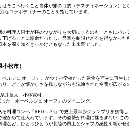
とはそこへ行くこと自体が旅の目的（デスティネーション）と
特別なコラボディナーのことを指しています。
店の料理人同士が横のつながりを大切にするのも、ともにパン
り下げることに懸命だったし、営業を制限せざるを得なかった料
日本を深く知るきっかけともなった出来事でした。
県小松市）
ーベルジュ オーフ」。かつて小学校だった建物を巧みに再生し
わり、どこか懐かしさを残しながらも洗練された空間が広がる
取った「オーベルジュ オーフ」のダイニング。
る料理コンペ「RED U-35」で史上最年少グランプリを獲
で確かめて仕入れています。その姿勢が料理に揺るぎない“この
料理など、ひとつひとつが北陸の風土とシェフの感性を響かせ