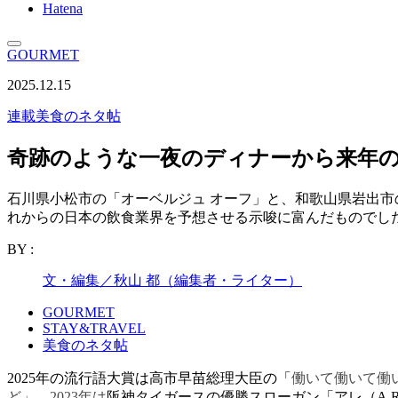
Hatena
GOURMET
2025.12.15
連載
美食のネタ帖
奇跡のような一夜のディナーから来年
石川県小松市の「オーベルジュ オーフ」と、和歌山県岩出市
れからの日本の飲食業界を予想させる示唆に富んだものでし
BY :
文・編集／秋山 都（編集者・ライター）
GOURMET
STAY&TRAVEL
美食のネタ帖
2025年の流行語大賞は高市早苗総理大臣の「
働いて働いて働
ど」、2023年は
阪神タイガースの優勝スローガン「アレ（A.