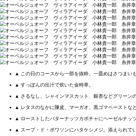
▲ この日のコースから一部を抜粋。一皿めはさつまい
▲ すっぽんの出汁で炊いた金時草。
▲ さるなし、シャインマスカット、銀杏などグリーン
▲ レタスのなかに陳皮、マーガオ、黒ゴマペーストな
▲ ローストしたバターナッツカボチャにヘーゼルナッ
▲ スープ・ド・ポワソンにハタケシメジ。添えられて