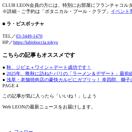
CLUB LEON会員の方には、特別にお部屋にフランチャコ
※詳細・ご予約は「ボタニカル・プール・クラブ」
イベント
■ ラ・ビスボッチャ
TEL／
03-3449-1470
HP／
https://labisboccia.tokyo
こちらの記事もオススメです
●
秋、ジビエ＋ワイン＝デート成功です！
●
2025年、晩秋に訪ねたパリの「ラーメン＆デザート」最前
●
浅草・老舗焼肉店の豪快カルビにガブリッ！ 幸四郎、獅子
PAGE 4
この記事が気に入ったら「いいね！」しよう
Web LEONの最新ニュースをお届けします。
フォロー