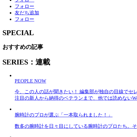
フォロー
友だち追加
フォロー
SPECIAL
おすすめの記事
SERIES：連載
PEOPLE NOW
今、この人の話が聞きたい！ 編集部が独自の目線でセ
注目の新人から納得のベテランまで、他では読めないWe
腕時計のプロが選ぶ「一本取られました！」
数多の腕時計を日々目にしている腕時計のプロたち。そ