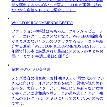
間を演出する“ハズさない”宿を、LEONが実際に訪れ
た中から自信をもってご紹介します。
Web LEON RECOMMENDS BEST30
ファッションや時計はもちろん、グルメからビューテ
ィー、エレクトロニクスなどなど、Web LEON編集者
がさまざまなジャンルのワクワクするモノ・コトを紹
介する連載「Web LEON RECOMMENDS BEST30」。1
年間で計30本に厳選された最高にオススメのネタをお
届けします！ 毎週土曜日公開予定。
藤村 岳のオヤジ美容道
メンズ美容の研究家・藤村 岳さんが、同世代のオヤジ
さんに向けて、オススメ美容を紹介。男性が読む美容
記事を、美容ライターという毎日ヒゲを剃らない女性
が書くことに違和感を覚え、この道を志したという岳
さんのセレクトは、オヤジにとってのリアルそのもの
ですよ。