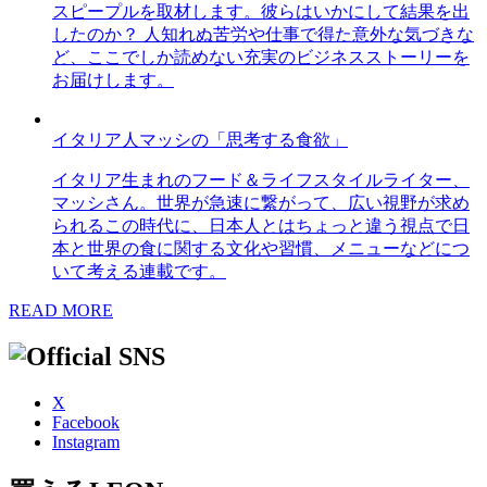
スピープルを取材します。彼らはいかにして結果を出
したのか？ 人知れぬ苦労や仕事で得た意外な気づきな
ど、ここでしか読めない充実のビジネスストーリーを
お届けします。
イタリア人マッシの「思考する食欲」
イタリア生まれのフード＆ライフスタイルライター、
マッシさん。世界が急速に繋がって、広い視野が求め
られるこの時代に、日本人とはちょっと違う視点で日
本と世界の食に関する文化や習慣、メニューなどにつ
いて考える連載です。
READ MORE
X
Facebook
Instagram