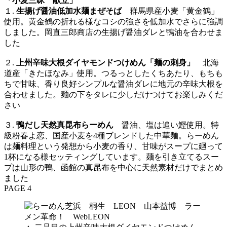
「小麦三昧 献立」
１.
生揚げ醤油低加水麺まぜそば
群馬県産小麦「黄金鶴」
使用。黄金鶴の折れる様なコシの強さを低加水でさらに強調
しました。岡直三郎商店の生揚げ醤油ダレと鴨油を合わせま
した
２.
上州辛味大根ダイヤモンドつけめん「麺の刺身」
北海
道産「きたほなみ」使用。つるっとしたくちあたり、もちも
ちで甘味、香り良好シンプルな醤油ダレに地元の辛味大根を
合わせました。麺の下をタレに少しだけつけてお楽しみくだ
さい
３.
鴨だし天然真昆布らーめん
醤油、塩は追い鰹使用。特
級粉春よ恋、国産小麦を4種ブレンドした中華麺。らーめん
は麺料理という発想から小麦の香り、甘味がスープに廻って
1杯になる様セッティングしています。麺を引き立てるスー
プは山形の鴨、函館の真昆布を中心に天然素材だけでまとめ
ました
PAGE 4