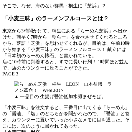
そこで、なぜ、海のない群馬・桐生に「芝浜」？
「小麦三昧」のラーメンフルコースとは？
東京から3時間かけて、桐生にある「らーめん芝浜」へ出か
けた。朝早く7時から「朝らー」を食べさせてくれるところ
から、落語「芝浜」を思わせてくれるが、目的は、午前10時
から始まる「小麦三昧」のラーメンフルコース！ 献立には
「日本初のらーめん懐石」と書かれている。
店に10時前に到着すると、すでに長い行列！ 1時間ほど並ん
で、店のカウンターに座ることができた。
PAGE 3
▲ 一品目の 生揚げ醤油低加水麺まぜそば。
「小麦三昧」を注文すると、三番目に出てくる「らーめん」
の「醤油」「塩」のどちらかを聞かれたので、「醤油」と答
え、カウンターに置いていった小さなメモに目を通した。そ
こには、次のように書かれてあった。