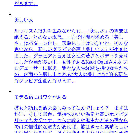
だきます。
美しい人
ルッキズム批判を生みながらも、「美しさ」の需要は
絶えることのない現代。一方で世間が求める「美し
さ」はパターン化し、形骸化してはいないか、そんな
思いから、新しいグラビア企画「美しい人」が生まれ
ました。グラビアと言えば女性の若さとボディを売り
にした企画が多い中、女性であるKaori Oguriさんをプ
ロデューサーに据え、豊かな人生経験を持つ女性たち
の、内面から醸し出される“大人の美しさ”に迫る新た
なグラビア企画となります。
モテる宿にはワケがある
彼女と訪れる旅の楽しみってなんでしょう？ まずは
料理、そして景色。気持ちのいい温泉と高いホスピタ
リティも大切です。さらに設えや歴史などその宿なら
ではの個性的な魅力があれば、旅はきっと素晴らしい
思い出になるはず。そんな恋するふたりの大切な旅時