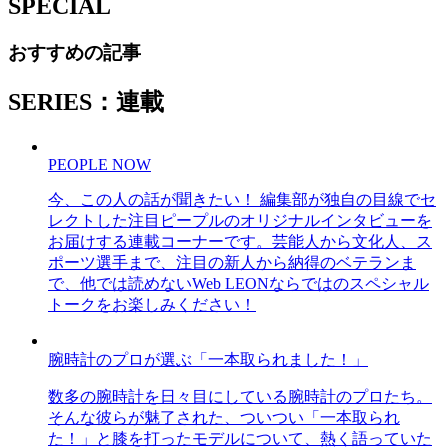
SPECIAL
おすすめの記事
SERIES：連載
PEOPLE NOW
今、この人の話が聞きたい！ 編集部が独自の目線でセ
レクトした注目ピープルのオリジナルインタビューを
お届けする連載コーナーです。芸能人から文化人、ス
ポーツ選手まで、注目の新人から納得のベテランま
で、他では読めないWeb LEONならではのスペシャル
トークをお楽しみください！
腕時計のプロが選ぶ「一本取られました！」
数多の腕時計を日々目にしている腕時計のプロたち。
そんな彼らが魅了された、ついつい「一本取られ
た！」と膝を打ったモデルについて、熱く語っていた