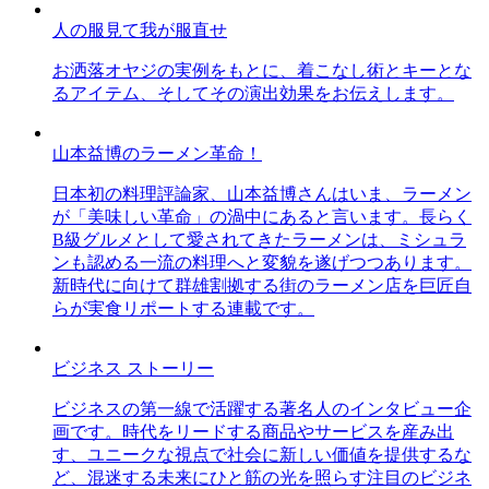
人の服見て我が服直せ
お洒落オヤジの実例をもとに、着こなし術とキーとな
るアイテム、そしてその演出効果をお伝えします。
山本益博のラーメン革命！
日本初の料理評論家、山本益博さんはいま、ラーメン
が「美味しい革命」の渦中にあると言います。長らく
B級グルメとして愛されてきたラーメンは、ミシュラ
ンも認める一流の料理へと変貌を遂げつつあります。
新時代に向けて群雄割拠する街のラーメン店を巨匠自
らが実食リポートする連載です。
ビジネス ストーリー
ビジネスの第一線で活躍する著名人のインタビュー企
画です。時代をリードする商品やサービスを産み出
す、ユニークな視点で社会に新しい価値を提供するな
ど、混迷する未来にひと筋の光を照らす注目のビジネ