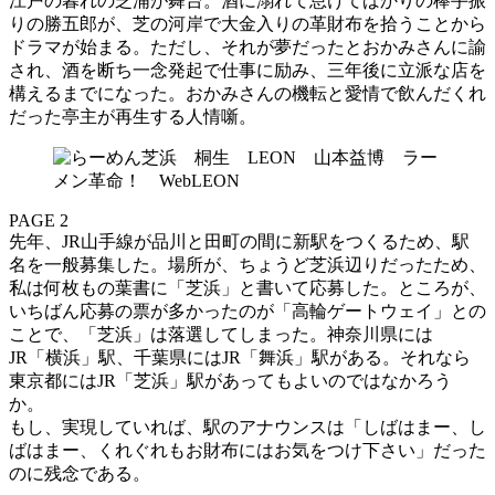
江戸の暮れの芝浦が舞台。酒に溺れて怠けてばかりの棒手振
りの勝五郎が、芝の河岸で大金入りの革財布を拾うことから
ドラマが始まる。ただし、それが夢だったとおかみさんに諭
され、酒を断ち一念発起で仕事に励み、三年後に立派な店を
構えるまでになった。おかみさんの機転と愛情で飲んだくれ
だった亭主が再生する人情噺。
PAGE 2
先年、JR山手線が品川と田町の間に新駅をつくるため、駅
名を一般募集した。場所が、ちょうど芝浜辺りだったため、
私は何枚もの葉書に「芝浜」と書いて応募した。ところが、
いちばん応募の票が多かったのが「高輪ゲートウェイ」との
ことで、「芝浜」は落選してしまった。神奈川県には
JR「横浜」駅、千葉県にはJR「舞浜」駅がある。それなら
東京都にはJR「芝浜」駅があってもよいのではなかろう
か。
もし、実現していれば、駅のアナウンスは「しばはまー、し
ばはまー、くれぐれもお財布にはお気をつけ下さい」だった
のに残念である。