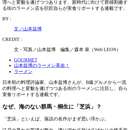
理へと変貌を遂げつつあります。新時代に向けて群雄割拠す
る街のラーメン店を巨匠自らが実食リポートする連載です。
BY :
文／山本益博
CREDIT :
文・写真／山本益博 編集／森本 泉（Web LEON）
GOURMET
山本益博のラーメン革命！
ラーメン
日本初の料理評論家、山本益博さんが、B級グルメから一流
の料理へと変貌を遂げつつある街のラーメンに注目し、自ら
実食リポートする連載です。
なぜ、海のない群馬・桐生に「芝浜」？
「芝浜」といえば、落語の名作がまず思い浮かぶ。