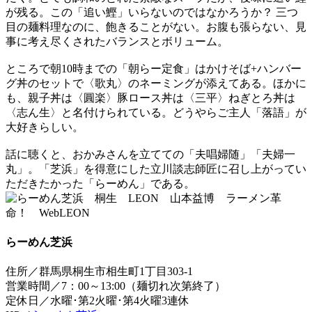
が残る。この「追い鰹」いらないのではなかろうか？ 三つ
目の麺料理なのに、飽きることがない。お腹も張らない、見
事に考え尽くされたバランスとボリューム。
ところで朝10時までの「朝らー定食」はかけそば+ハンバー
グ丼のセットで〈歌丸〉のネーミングが添えてある。ほかに
も、親子丼は〈圓楽〉豚ロース丼は〈三平〉ねぎとろ丼は
〈志ん生〉と名付けられている。どうやらご主人「落語」が
大好きらしい。
話に聴くと、おかみさんを立てての「夫唱婦随」「夫婦一
丸」。「芝浜」を得意にした立川談志師匠に召し上がってい
ただきたかった「らーめん」である。
らーめん芝浜
住所／群馬県桐生市相生町1丁目303-1
営業時間／7：00～13:00（麺切れ次第終了）
定休日／水曜･第2火曜･第4火曜3連休