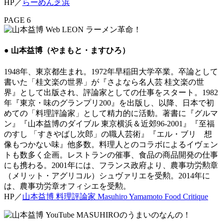
HP／
らーめん芝浜
PAGE 6
● 山本益博（やまもと・ますひろ）
1948年、東京都生まれ。1972年早稲田大学卒業。卒論として
書いた「桂文楽の世界」が『さよなら名人芸 桂文楽の世
界』として出版され、評論家としての仕事をスタート。1982
年『東京・味のグランプリ200』を出版し、以降、日本で初
めての「料理評論家」として精力的に活動。著書に『グルマ
ン』『山本益博のダイブル 東京横浜＆近郊96-2001』『至福
のすし 「すきやばし次郎」の職人芸術』『エル・ブリ 想
像もつかない味』他多数。料理人とのコラボによるイヴェン
トも数多く企画。レストランの催事、食品の商品開発の仕事
にも携わる。2001年には、フランス政府より、農事功労勲章
（メリット・アグリコル）シュヴァリエを受勲。2014年に
は、農事功労章オフィシエを受勲。
HP／
山本益博 料理評論家 Masuhiro Yamamoto Food Critique