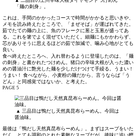
▲ 二品目の上州辛味大根ダイヤモンドつけめん
「麺の刺身」。
これは、手間のかかったコースで時間がかかると思いきや、
メモを読み終えたところで、「まぜそば」が運ばれてきた。
茹でたての麺の上に、魚のフレークに葱と玉葱が盛ってあ
る。これを箸でよく混ぜていただく。細麺にもかかわらず、
芯がありそうに思えるほどの茹で加減で、噛み心地がとても
良い。
食べ終えたところへ、入れ替わるように登場したのは、「麺
の刺身」と書かれたつけめん。猪口の辛味大根が入った濃い
めの醤油汁に艶光した麺を少しだけつけて手繰る。うまい！
うまい！ 食べながら、小麦粉の麺だから、言うならば「う
どん」と同感覚ではないか、と考えた。
PAGE 5
▲ 三品目は鴨だし天然真昆布らーめん。今回は
醤油味。
最後は「鴨だし天然真昆布らーめん」。まずはスープをいた
だく。とても調和のとれた素敵なスープだが、後味に追い鰹