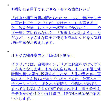
料理初心者男子でもデキる・モテる簡単レシピ
「好きな相手は胃の腑からつかめ」って、昔はオンナ
に言われてたことですが、今はオトコにも言えるこ
と。飲んだ後「ちょっと一杯寄ってかない？」、「今
度一緒にアレ作らない？」「週末ホムパしようよ」な
どなど、さまざまな口実に使える簡単レシピを人気料
理研究家がお教えします。
オヤジの物件案内人「LEON不動産」
イタリアでは、自宅やインテリアにお金をかけてゲス
トをもてなします。もちろん自らも。もっとも過ごす
時間の長い”家”に投資することが、人生の豊かさに直
結することを彼らは知っているのですね。仕事へのモ
チベーションも、彼女との愛情も、仲間との遊びも、
すべてはお気に入りの”家”で育まれます。世の物件を
モテるか否か！という目線で、LEON不動産がご案内
いたします。