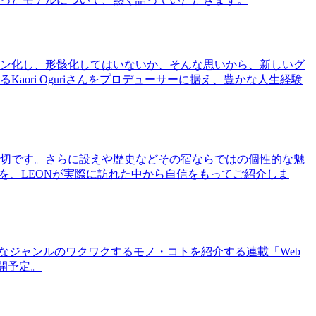
ン化し、形骸化してはいないか、そんな思いから、新しいグ
ri Oguriさんをプロデューサーに据え、豊かな人生経験
切です。さらに設えや歴史などその宿ならではの個性的な魅
を、LEONが実際に訪れた中から自信をもってご紹介しま
まなジャンルのワクワクするモノ・コトを紹介する連載「Web
公開予定。