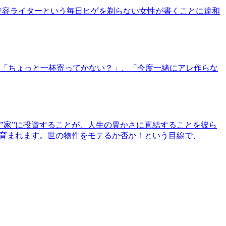
美容ライターという毎日ヒゲを剃らない女性が書くことに違和
「ちょっと一杯寄ってかない？」、「今度一緒にアレ作らな
”家”に投資することが、人生の豊かさに直結することを彼ら
で育まれます。世の物件をモテるか否か！という目線で、