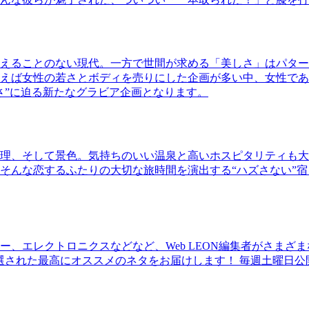
えることのない現代。一方で世間が求める「美しさ」はパター
ば女性の若さとボディを売りにした企画が多い中、女性であるKao
さ”に迫る新たなグラビア企画となります。
理、そして景色。気持ちのいい温泉と高いホスピタリティも大
そんな恋するふたりの大切な旅時間を演出する“ハズさない”宿
、エレクトロニクスなどなど、Web LEON編集者がさまざ
30本に厳選された最高にオススメのネタをお届けします！ 毎週土曜日