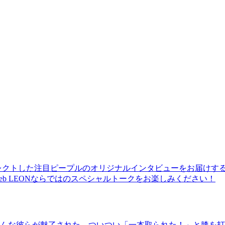
レクトした注目ピープルのオリジナルインタビューをお届けす
b LEONならではのスペシャルトークをお楽しみください！
んな彼らが魅了された、ついつい「一本取られた！」と膝を打