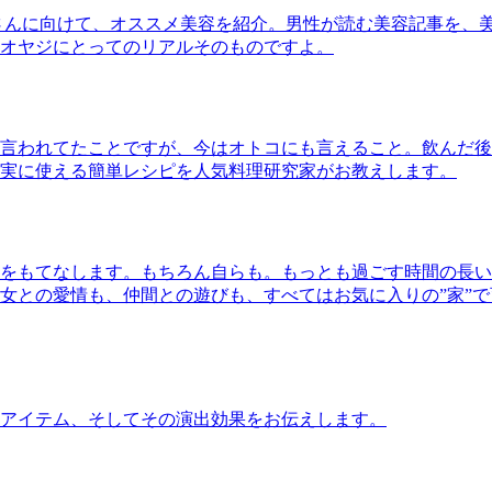
さんに向けて、オススメ美容を紹介。男性が読む美容記事を、
オヤジにとってのリアルそのものですよ。
言われてたことですが、今はオトコにも言えること。飲んだ後
実に使える簡単レシピを人気料理研究家がお教えします。
をもてなします。もちろん自らも。もっとも過ごす時間の長い
女との愛情も、仲間との遊びも、すべてはお気に入りの”家”
アイテム、そしてその演出効果をお伝えします。