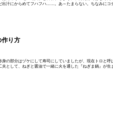
だ出汁にからめてフハフハ……。あ～たまらない。ちなみにコ
の作り方
赤身の部分はヅケにして寿司にしていましたが、現在トロと呼
工夫として、ねぎと醤油で一緒に火を通した『ねぎま鍋』が生