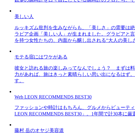
美しい人
ルッキズム批判を生みながらも、「美しさ」の需要は絶
ラビア企画「美しい人」が生まれました。グラビアと言え
を持つ女性たちの、内面から醸し出される“大人の美し
モテる宿にはワケがある
彼女と訪れる旅の楽しみってなんでしょう？ まずは料
力があれば、旅はきっと素晴らしい思い出になるはず。
す。
Web LEON RECOMMENDS BEST30
ファッションや時計はもちろん、グルメからビューティー
LEON RECOMMENDS BEST30」。1年間で計
藤村 岳のオヤジ美容道