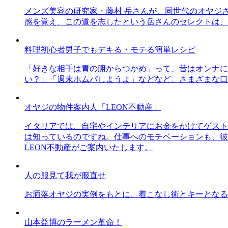
メンズ美容の研究家・藤村 岳さんが、同世代のオヤジ
感を覚え、この道を志したという岳さんのセレクトは、
料理初心者男子でもデキる・モテる簡単レシピ
「好きな相手は胃の腑からつかめ」って、昔はオンナに
い？」「週末ホムパしようよ」などなど、さまざまな口
オヤジの物件案内人「LEON不動産」
イタリアでは、自宅やインテリアにお金をかけてゲスト
は知っているのですね。仕事へのモチベーションも、彼
LEON不動産がご案内いたします。
人の服見て我が服直せ
お洒落オヤジの実例をもとに、着こなし術とキーとなる
山本益博のラーメン革命！