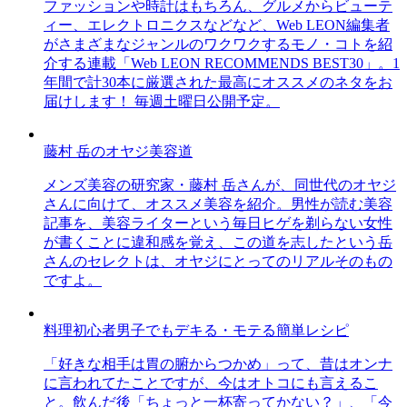
ファッションや時計はもちろん、グルメからビューテ
ィー、エレクトロニクスなどなど、Web LEON編集者
がさまざまなジャンルのワクワクするモノ・コトを紹
介する連載「Web LEON RECOMMENDS BEST30」。1
年間で計30本に厳選された最高にオススメのネタをお
届けします！ 毎週土曜日公開予定。
藤村 岳のオヤジ美容道
メンズ美容の研究家・藤村 岳さんが、同世代のオヤジ
さんに向けて、オススメ美容を紹介。男性が読む美容
記事を、美容ライターという毎日ヒゲを剃らない女性
が書くことに違和感を覚え、この道を志したという岳
さんのセレクトは、オヤジにとってのリアルそのもの
ですよ。
料理初心者男子でもデキる・モテる簡単レシピ
「好きな相手は胃の腑からつかめ」って、昔はオンナ
に言われてたことですが、今はオトコにも言えるこ
と。飲んだ後「ちょっと一杯寄ってかない？」、「今