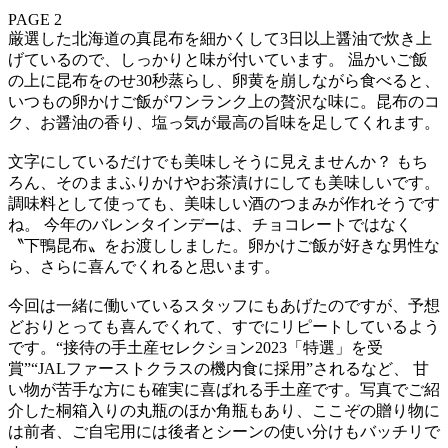
PAGE 2
厳選した北海道の真昆布を細かくして3日以上醤油で炊き上
げているので、しっかりと味が付いています。 温かいご飯
の上に昆布をのせ30秒蒸らし、卵黄を崩しながら食べると、
いつもの卵かけご飯がワンランク上の贅沢な味に。昆布のコ
ク、お醤油の香り、塩っ気が最高の旨味を足してくれます。
文字にしているだけでも美味しそうに見えませんか？ もち
ろん、そのままふりかけやお茶漬けにしても美味しいです。
調味料として使っても、美味しい酒のつまみが作れそうです
ね。 今年のバレンタインデーは、チョコレートではなく
〝下鴨昆布〟をお渡ししました。卵かけご飯が好きな男性な
ら、さらに喜んでくれると思います。
今回は一緒に働いているスタッフにもあげたのですが、予想
どおりとっても喜んでくれて、すでにリピートしているよう
です。“接待の手土産セレクション2023「特選」を受
賞”“JALファーストクラスの機内食に採用”されるなど、 甘
い物が苦手な方にも確実に喜ばれる手土産です。写真でご紹
介した桐箱入りの丸瓶のほか角瓶もあり、ここぞの贈り物に
は前者、ご自宅用には後者とシーンの使い分けもバッチリで