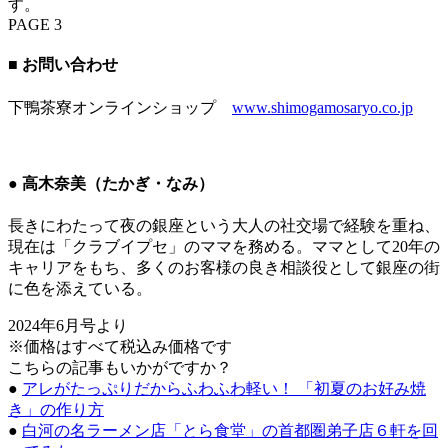
す。
PAGE 3
■ お問い合わせ
下鴨茶寮オンラインショップ
www.shimogamosaryo.co.jp
● 高木奈美（たかぎ・なみ）
長きにわたって夜の銀座という大人の社交場で経験を重ね、
現在は「クラブイプセ」のママを務める。ママとして20年の
キャリアをもち、多くのお客様の良き相談役として銀座の街
に色を添えている。
2024年6月号より
※価格はすべて税込み価格です
こちらの記事もいかがですか？
●
アレがたっぷりだからふわふわ軽い！ 「初夏のお好み焼
き」の作り方
●
白河の名ラーメン店「とら食堂」の首都圏弟子店６軒を回