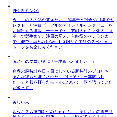
PEOPLE NOW
今、この人の話が聞きたい！ 編集部が独自の目線でセ
レクトした注目ピープルのオリジナルインタビューを
お届けする連載コーナーです。芸能人から文化人、ス
ポーツ選手まで、注目の新人から納得のベテランま
で、他では読めないWeb LEONならではのスペシャル
トークをお楽しみください！
腕時計のプロが選ぶ「一本取られました！」
数多の腕時計を日々目にしている腕時計のプロたち。
そんな彼らが魅了された、ついつい「一本取られ
た！」と膝を打ったモデルについて、熱く語っていた
だきます。
美しい人
ルッキズム批判を生みながらも、「美しさ」の需要は