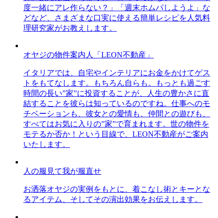
度一緒にアレ作らない？」「週末ホムパしようよ」な
どなど、さまざまな口実に使える簡単レシピを人気料
理研究家がお教えします。
オヤジの物件案内人「LEON不動産」
イタリアでは、自宅やインテリアにお金をかけてゲス
トをもてなします。もちろん自らも。もっとも過ごす
時間の長い”家”に投資することが、人生の豊かさに直
結することを彼らは知っているのですね。仕事へのモ
チベーションも、彼女との愛情も、仲間との遊びも、
すべてはお気に入りの”家”で育まれます。世の物件を
モテるか否か！という目線で、LEON不動産がご案内
いたします。
人の服見て我が服直せ
お洒落オヤジの実例をもとに、着こなし術とキーとな
るアイテム、そしてその演出効果をお伝えします。