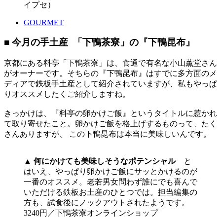
イプセ）
GOURMET
■ 今月の手土産 「下鴨茶寮」の『下鴨昆布』
京都にある料亭「下鴨茶寮」は、食通で有名な小山薫堂さん
がオーナーです。そちらの『下鴨昆布』はすでに多方面のメ
ディアで鉄板手土産として紹介されていますが、私もやっぱ
りオススメしたくご紹介しますね。
きっかけは、『料亭の卵かけご飯』というタイトルに惹かれ
て取り寄せたこと。卵かけご飯を格上げするものって、たく
さんありますが、 この下鴨昆布は本当に美味しいんです。
▲
何にかけても美味しそうなポテンシャル
と
はいえ、やっぱり卵かけご飯にサッとかけるのが
一番のオススメ。老若男女問わず誰にでも喜んで
いただける鉄板お土産のひとつでは。担当編集の
方も、試食後にノックアウトされたようです。
3240円／下鴨茶寮オンラインショップ