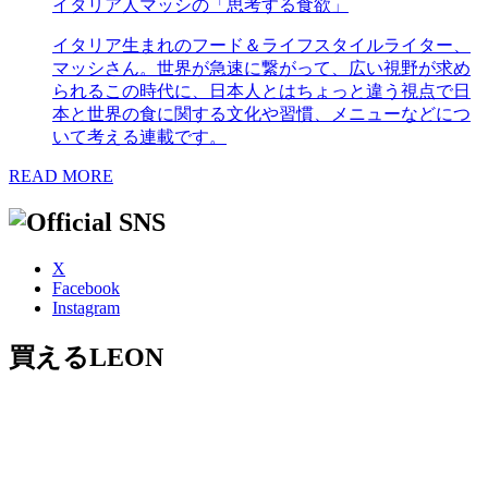
イタリア人マッシの「思考する食欲」
イタリア生まれのフード＆ライフスタイルライター、
マッシさん。世界が急速に繋がって、広い視野が求め
られるこの時代に、日本人とはちょっと違う視点で日
本と世界の食に関する文化や習慣、メニューなどにつ
いて考える連載です。
READ MORE
X
Facebook
Instagram
買えるLEON