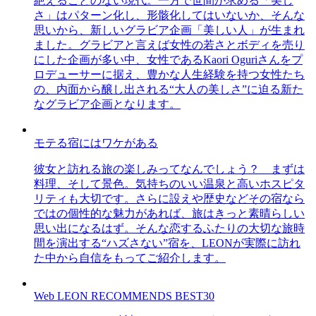
絶えることのない現代。一方で世間が求める「美し
さ」はパターン化し、形骸化してはいないか、そんな
思いから、新しいグラビア企画「美しい人」が生まれ
ました。グラビアと言えば女性の若さとボディを売り
にした企画が多い中、女性であるKaori Oguriさんをプ
ロデューサーに据え、豊かな人生経験を持つ女性たち
の、内面から醸し出される“大人の美しさ”に迫る新た
なグラビア企画となります。
モテる宿にはワケがある
彼女と訪れる旅の楽しみってなんでしょう？ まずは
料理、そして景色。気持ちのいい温泉と高いホスピタ
リティも大切です。さらに設えや歴史などその宿なら
ではの個性的な魅力があれば、旅はきっと素晴らしい
思い出になるはず。そんな恋するふたりの大切な旅時
間を演出する“ハズさない”宿を、LEONが実際に訪れ
た中から自信をもってご紹介します。
Web LEON RECOMMENDS BEST30