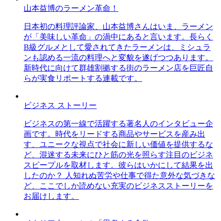
山本益博のラーメン革命！
日本初の料理評論家、山本益博さんはいま、ラーメン
が「美味しい革命」の渦中にあると言います。長らく
B級グルメとして愛されてきたラーメンは、ミシュラ
ンも認める一流の料理へと変貌を遂げつつあります。
新時代に向けて群雄割拠する街のラーメン店を巨匠自
らが実食リポートする連載です。
ビジネス ストーリー
ビジネスの第一線で活躍する著名人のインタビュー企
画です。時代をリードする商品やサービスを産み出
す、ユニークな視点で社会に新しい価値を提供するな
ど、混迷する未来にひと筋の光を照らす注目のビジネ
スピープルを取材します。彼らはいかにして結果を出
したのか？ 人知れぬ苦労や仕事で得た意外な気づきな
ど、ここでしか読めない充実のビジネスストーリーを
お届けします。