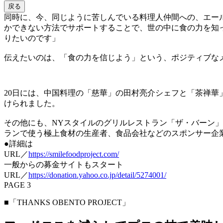
戻る
同時に、今、同じように苦しんでいる料理人仲間への、エー
かできない方法でサポートすることで、世の中に食の力を知
りたいのです」
伝えたいのは、「食の力を信じよう」という、ポジティブな
20日には、中国料理の「慈華」の田村亮介シェフと「茶禅華
けられました。
その他にも、NYスタイルのグリルレストラン「ザ・バーン
ランで使う極上食材の生産者、食品会社などのスポンサー企業
●詳細は
URL／
https://smilefoodproject.com/
一般からの募金サイトもスタート
URL／
https://donation.yahoo.co.jp/detail/5274001/
PAGE 3
■「THANKS OBENTO PROJECT」