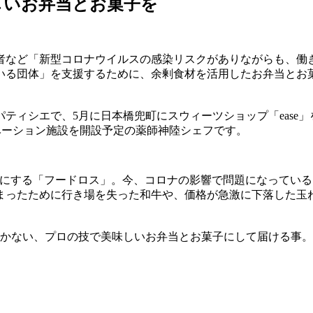
しいお弁当とお菓子を
者など「新型コロナウイルスの感染リスクがありながらも、働
体」を支援するために、余剰食材を活用したお弁当とお菓子を届け
ティシエで、5月に日本橋兜町にスウィーツショップ「ease
ュベーション施設を開設予定の薬師神陸シェフです。
耳にする「フードロス」。今、コロナの影響で問題になってい
まったために行き場を失った和牛や、価格が急激に下落した玉
まかない、プロの技で美味しいお弁当とお菓子にして届ける事。