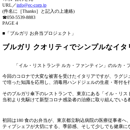
URL／
info@ec-corp.jp
(件名に［Thanks］と記入の上連絡)
☎050-5539-8883
PAGE 4
■「ブルガリ お弁当プロジェクト」
ブルガリ クオリティでシンプルなイタ
「イル・リストランテ ルカ・ファンティン」のルカ・
今回のコロナで大変な被害を受けたイタリアですが、ラグジ
で培った知識を応用し、消毒用ハンドジェルの生産・寄付を
そのブルガリ傘下のレストランで、東京にある「イル・リスト
当初より先駆けて新型コロナ感染者の治療に取り組んでいる
初回は180 食のお弁当が、東京都立駒込病院の医療従事者へ
ティブシェフが大切にする、季節感、そして少しでも健康に