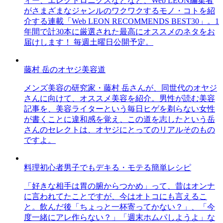
ィー、エレクトロニクスなどなど、Web LEON編集者
がさまざまなジャンルのワクワクするモノ・コトを紹
介する連載「Web LEON RECOMMENDS BEST30」。1
年間で計30本に厳選された最高にオススメのネタをお
届けします！ 毎週土曜日公開予定。
藤村 岳のオヤジ美容道
メンズ美容の研究家・藤村 岳さんが、同世代のオヤジ
さんに向けて、オススメ美容を紹介。男性が読む美容
記事を、美容ライターという毎日ヒゲを剃らない女性
が書くことに違和感を覚え、この道を志したという岳
さんのセレクトは、オヤジにとってのリアルそのもの
ですよ。
料理初心者男子でもデキる・モテる簡単レシピ
「好きな相手は胃の腑からつかめ」って、昔はオンナ
に言われてたことですが、今はオトコにも言えるこ
と。飲んだ後「ちょっと一杯寄ってかない？」、「今
度一緒にアレ作らない？」「週末ホムパしようよ」な