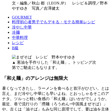
文・編集／秋山 都（LEON.JP） レシピ＆調理／野本
やすゆき 写真／吉澤健太
GOURMET
料理初心者男子でもデキる・モテる簡単レシピ
冷やし中華
冷麺
中華料理
レシピ
B級
▲ 葱油を手作りした「和え麺」。トッピング次
第でご馳走にもなります。
「和え麺」のアレンジは無限大
暑くなってきたし、ラーメンを食べると首汗がひどい。とは
言え、まだ冷やし中華にも早いよね、とおっしゃるそこのア
ナタ。ツルっと軽い食感の「和え麺」はいかがでしょうか。
最近、巷で流行りの「撈麺（ろうめん=中国風まぜそば）」
や、古くは「油そば」もみな同じ原理でして、要は油を主体