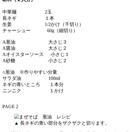
中華麺 2玉
長ネギ １本
生姜 1/2かけ（千切り）
チャーシュー 60g（細切り）
A葱油 大さじ３
A醤油 大さじ２
Aオイスターソース 小さじ１
A砂糖 小さじ２
○葱油 ※作りやすい分量
サラダ油 100ml
ネギの青いところ １本分
ニンニク １かけ
PAGE 2
▲ 長ネギの青い部分をザクザクと切ります。