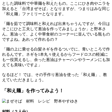
とした調味料で中華麺を和えたもの。ここにひき肉やニラを
加えると「台湾まぜそば」となりますが、つまりはみな同じ
「和え麺」ファミリーとなります。
「麺を茹でて調味料と和えれば出来ちゃうんですが、今日は
そこにひと工夫して葱油を作ってみましょうか」と野本さ
ん。葱油って、よく中華食材のコーナーに並んでいる瓶もの
ですよね。あれって作れるの？
「麺の上に乗せる白髪ネギを作るついでに、青いところで作
れるんです。ネギを1本丸々使えるからフードロスの軽減に
も一役買えるし、余った葱油はチャーハンやラーメンにも加
えても美味いですよ」
なるほど！ では、その手作り葱油を使った「和え麺」、教
えていただきましょう。
「和え麺」を作ってみよう！
材料（２人分）