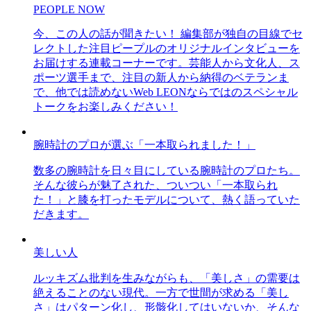
PEOPLE NOW
今、この人の話が聞きたい！ 編集部が独自の目線でセ
レクトした注目ピープルのオリジナルインタビューを
お届けする連載コーナーです。芸能人から文化人、ス
ポーツ選手まで、注目の新人から納得のベテランま
で、他では読めないWeb LEONならではのスペシャル
トークをお楽しみください！
腕時計のプロが選ぶ「一本取られました！」
数多の腕時計を日々目にしている腕時計のプロたち。
そんな彼らが魅了された、ついつい「一本取られ
た！」と膝を打ったモデルについて、熱く語っていた
だきます。
美しい人
ルッキズム批判を生みながらも、「美しさ」の需要は
絶えることのない現代。一方で世間が求める「美し
さ」はパターン化し、形骸化してはいないか、そんな