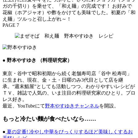
ガの千切り）を乗せて、「和え麺」の完成です！ お好みで
花椒（ホアジャオ）や酢をかけても美味でした。初夏の「和
え麺」ツルっと召し上がれ～！
PAGE 7
● 野本やすゆき （料理研究家）
東京・谷中で昭和初期から続く老舗寿司店「谷中 松寿司」
に生まれ、現在、金・土・日曜のみ3代目として店を継
承。“週末鮨屋”としても活動しつつ、わかりやすいレシピが
ＴＶ、雑誌で人気の、いま注目の料理研究家のひとり。プロ
レス好き。
最近、YouTubeにて
野本やすゆきチャンネル
を開設。
もっと冷たい麵が食べたいなら……
●
夏の定番! 冷やし中華をびっくりするほど美味しくするお