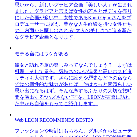
思いから、新しいグラビア企画「美しい人」が生まれ
ました。グラビアと言えば女性の若さとボディを売り
にした企画が多い中、女性であるKaori Oguriさんをプ
ロデューサーに据え、豊かな人生経験を持つ女性たち
の、内面から醸し出される“大人の美しさ”に迫る新た
なグラビア企画となります。
モテる宿にはワケがある
彼女と訪れる旅の楽しみってなんでしょう？ まずは
料理、そして景色。気持ちのいい温泉と高いホスピタ
リティも大切です。さらに設えや歴史などその宿なら
ではの個性的な魅力があれば、旅はきっと素晴らしい
思い出になるはず。そんな恋するふたりの大切な旅時
間を演出する“ハズさない”宿を、LEONが実際に訪れ
た中から自信をもってご紹介します。
Web LEON RECOMMENDS BEST30
ファッションや時計はもちろん、グルメからビューテ