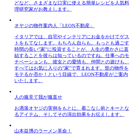
どなど、さまざまな口実に使える簡単レシピを人気料
理研究家がお教えします。
オヤジの物件案内人「LEON不動産」
イタリアでは、自宅やインテリアにお金をかけてゲス
トをもてなします。もちろん自らも。もっとも過ごす
時間の長い”家”に投資することが、人生の豊かさに直
結することを彼らは知っているのですね。仕事へのモ
チベーションも、彼女との愛情も、仲間との遊びも、
すべてはお気に入りの”家”で育まれます。世の物件を
モテるか否か！という目線で、LEON不動産がご案内
いたします。
人の服見て我が服直せ
お洒落オヤジの実例をもとに、着こなし術とキーとな
るアイテム、そしてその演出効果をお伝えします。
山本益博のラーメン革命！