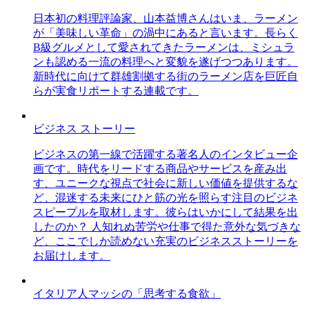
日本初の料理評論家、山本益博さんはいま、ラーメン
が「美味しい革命」の渦中にあると言います。長らく
B級グルメとして愛されてきたラーメンは、ミシュラ
ンも認める一流の料理へと変貌を遂げつつあります。
新時代に向けて群雄割拠する街のラーメン店を巨匠自
らが実食リポートする連載です。
ビジネス ストーリー
ビジネスの第一線で活躍する著名人のインタビュー企
画です。時代をリードする商品やサービスを産み出
す、ユニークな視点で社会に新しい価値を提供するな
ど、混迷する未来にひと筋の光を照らす注目のビジネ
スピープルを取材します。彼らはいかにして結果を出
したのか？ 人知れぬ苦労や仕事で得た意外な気づきな
ど、ここでしか読めない充実のビジネスストーリーを
お届けします。
イタリア人マッシの「思考する食欲」