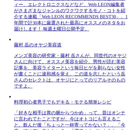
ィー、エレクトロニクスなどなど、Web LEON編集者
がさまざまなジャンルのワクワクするモノ・コトを紹
介する連載「Web LEON RECOMMENDS BEST30」。1
年間で計30本に厳選された最高にオススメのネタをお
届けします！ 毎週土曜日公開予定。
藤村 岳のオヤジ美容道
メンズ美容の研究家・藤村 岳さんが、同世代のオヤジ
さんに向けて、オススメ美容を紹介。男性が読む美容
記事を、美容ライターという毎日ヒゲを剃らない女性
が書くことに違和感を覚え、この道を志したという岳
さんのセレクトは、オヤジにとってのリアルそのもの
ですよ。
料理初心者男子でもデキる・モテる簡単レシピ
「好きな相手は胃の腑からつかめ」って、昔はオンナ
に言われてたことですが、今はオトコにも言えるこ
と。飲んだ後「ちょっと一杯寄ってかない？」、「今