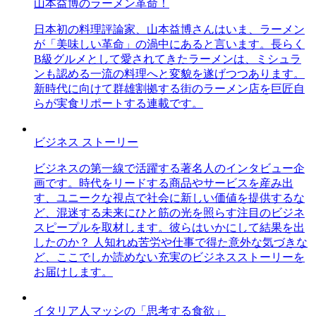
山本益博のラーメン革命！
日本初の料理評論家、山本益博さんはいま、ラーメン
が「美味しい革命」の渦中にあると言います。長らく
B級グルメとして愛されてきたラーメンは、ミシュラ
ンも認める一流の料理へと変貌を遂げつつあります。
新時代に向けて群雄割拠する街のラーメン店を巨匠自
らが実食リポートする連載です。
ビジネス ストーリー
ビジネスの第一線で活躍する著名人のインタビュー企
画です。時代をリードする商品やサービスを産み出
す、ユニークな視点で社会に新しい価値を提供するな
ど、混迷する未来にひと筋の光を照らす注目のビジネ
スピープルを取材します。彼らはいかにして結果を出
したのか？ 人知れぬ苦労や仕事で得た意外な気づきな
ど、ここでしか読めない充実のビジネスストーリーを
お届けします。
イタリア人マッシの「思考する食欲」