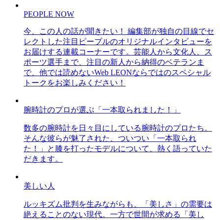
PEOPLE NOW
今、この人の話が聞きたい！ 編集部が独自の目線でセ
レクトした注目ピープルのオリジナルインタビューを
お届けする連載コーナーです。芸能人から文化人、ス
ポーツ選手まで、注目の新人から納得のベテランま
で、他では読めないWeb LEONならではのスペシャル
トークをお楽しみください！
腕時計のプロが選ぶ「一本取られました！」
数多の腕時計を日々目にしている腕時計のプロたち。
そんな彼らが魅了された、ついつい「一本取られ
た！」と膝を打ったモデルについて、熱く語っていた
だきます。
美しい人
ルッキズム批判を生みながらも、「美しさ」の需要は
絶えることのない現代。一方で世間が求める「美し