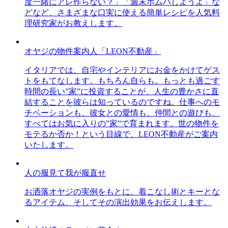
度一緒にアレ作らない？」「週末ホムパしようよ」な
どなど、さまざまな口実に使える簡単レシピを人気料
理研究家がお教えします。
オヤジの物件案内人「LEON不動産」
イタリアでは、自宅やインテリアにお金をかけてゲス
トをもてなします。もちろん自らも。もっとも過ごす
時間の長い”家”に投資することが、人生の豊かさに直
結することを彼らは知っているのですね。仕事へのモ
チベーションも、彼女との愛情も、仲間との遊びも、
すべてはお気に入りの”家”で育まれます。世の物件を
モテるか否か！という目線で、LEON不動産がご案内
いたします。
人の服見て我が服直せ
お洒落オヤジの実例をもとに、着こなし術とキーとな
るアイテム、そしてその演出効果をお伝えします。