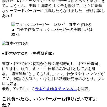
揚げたてのフィッシュカツの熱でチーズがとろりと溶けてき
て……う～ん、美味！ 海老やホタテを揚げて、さらに豪華
なシーフードバーガーに挑戦したくなりました。ぜひお試し
あれ！
▲ 自分で作るフィッシュバーガーの美味しさは
格別。
● 野本やすゆき （料理研究家）
東京・谷中で昭和初期から続く老舗寿司店「谷中 松寿司」
に生まれ、現在、金・土・日曜のみ3代目として店を継
承。“週末鮨屋”としても活動しつつ、わかりやすいレシピが
ＴＶ、雑誌で人気の、いま注目の料理研究家のひとり。プロ
レス好き。
最近、YouTubeにて
野本やすゆきチャンネル
を開設。
これ食べたら、ハンバーガーも作りたいですよ
ね？