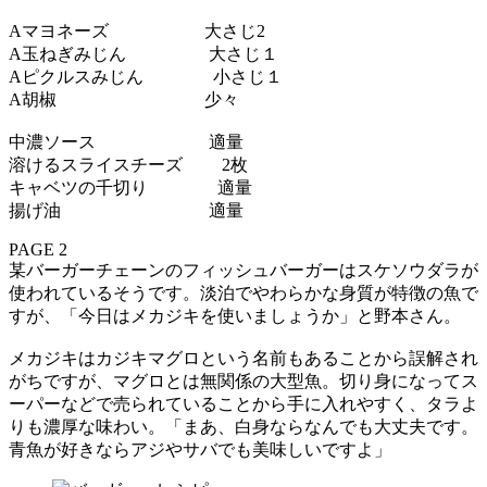
Aマヨネーズ 大さじ2
A玉ねぎみじん 大さじ１
Aピクルスみじん 小さじ１
A胡椒 少々
中濃ソース 適量
溶けるスライスチーズ 2枚
キャベツの千切り 適量
揚げ油 適量
PAGE 2
某バーガーチェーンのフィッシュバーガーはスケソウダラが
使われているそうです。淡泊でやわらかな身質が特徴の魚で
すが、「今日はメカジキを使いましょうか」と野本さん。
メカジキはカジキマグロという名前もあることから誤解され
がちですが、マグロとは無関係の大型魚。切り身になってス
ーパーなどで売られていることから手に入れやすく、タラよ
りも濃厚な味わい。「まあ、白身ならなんでも大丈夫です。
青魚が好きならアジやサバでも美味しいですよ」