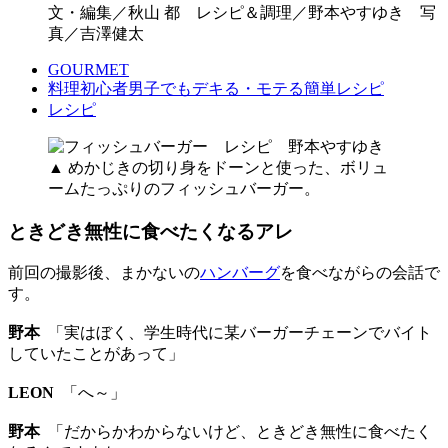
文・編集／秋山 都 レシピ＆調理／野本やすゆき 写
真／吉澤健太
GOURMET
料理初心者男子でもデキる・モテる簡単レシピ
レシピ
▲ めかじきの切り身をドーンと使った、ボリュ
ームたっぷりのフィッシュバーガー。
ときどき無性に食べたくなるアレ
前回の撮影後、まかないの
ハンバーグ
を食べながらの会話で
す。
野本
「実はぼく、学生時代に某バーガーチェーンでバイト
していたことがあって」
LEON
「へ～」
野本
「だからかわからないけど、ときどき無性に食べたく