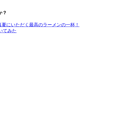
か？
真夏にいただく最高のラーメンの一杯！
いてみた