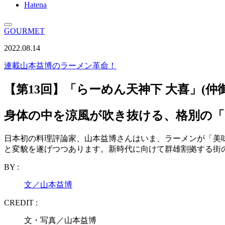
Hatena
GOURMET
2022.08.14
連載
山本益博のラーメン革命！
【第13回】「らーめん天神下 大喜」(仲
身体の中を涼風が吹き抜ける、格別の「
日本初の料理評論家、山本益博さんはいま、ラーメンが「美
と変貌を遂げつつあります。新時代に向けて群雄割拠する街
BY :
文／山本益博
CREDIT :
文・写真／山本益博