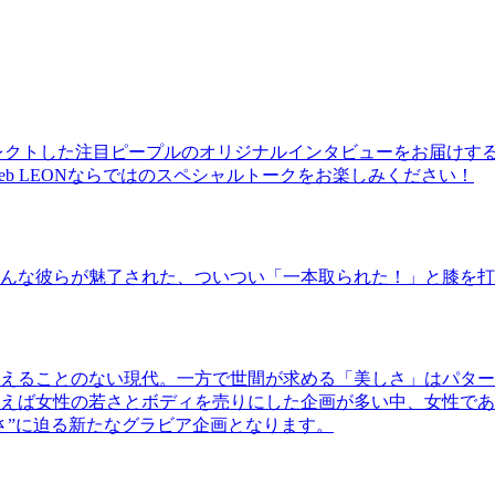
レクトした注目ピープルのオリジナルインタビューをお届けす
b LEONならではのスペシャルトークをお楽しみください！
んな彼らが魅了された、ついつい「一本取られた！」と膝を打
えることのない現代。一方で世間が求める「美しさ」はパター
ば女性の若さとボディを売りにした企画が多い中、女性であるKao
さ”に迫る新たなグラビア企画となります。