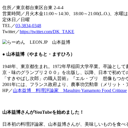
住所／東京都台東区台東 2-4-4
営業時間／月火木金11:00～14:30、18:00～21:00(L.O.)、水曜は昼
定休日／日曜
TEL／
03-3834-0348
Twitter／
https://twitter.com/DK_TAKE
● 山本益博（やまもと・ますひろ）
1948年、東京都生まれ。1972年早稲田大学卒業。卒論と
京・味のグランプリ２００』を出版し、以降、日本で初めての
「すきやばし次郎」の職人芸術』『エル・ブリ 想像もつか
2001年には、フランス政府より、農事功労勲章（メリット・
HP／
山本益博 料理評論家 Masuhiro Yamamoto Food Critique
山本益博さんがYouTubeを始めました！
日本初の料理評論家、山本益博さんが、美味しいものを食べ