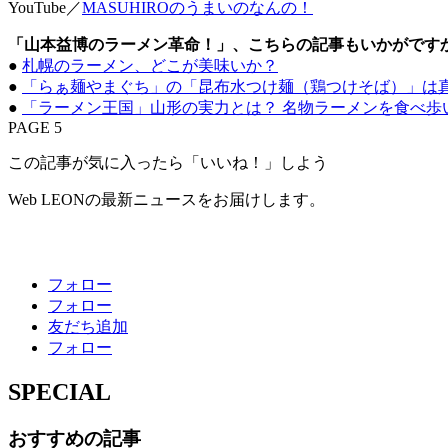
YouTube／
MASUHIROのうまいのなんの！
「山本益博のラーメン革命！」、こちらの記事もいかがです
●
札幌のラーメン、どこが美味いか？
●
「らぁ麺やまぐち」の「昆布水つけ麺（鶏つけそば）」は
●
「ラーメン王国」山形の実力とは？ 名物ラーメンを食べ歩
PAGE 5
この記事が気に入ったら「いいね！」しよう
Web LEONの最新ニュースをお届けします。
フォロー
フォロー
友だち追加
フォロー
SPECIAL
おすすめの記事