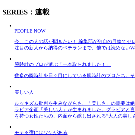
SERIES：連載
PEOPLE NOW
今、この人の話が聞きたい！ 編集部が独自の目線でセ
注目の新人から納得のベテランまで、他では読めないWe
腕時計のプロが選ぶ「一本取られました！」
数多の腕時計を日々目にしている腕時計のプロたち。そ
美しい人
ルッキズム批判を生みながらも、「美しさ」の需要は絶
ラビア企画「美しい人」が生まれました。グラビアと言え
を持つ女性たちの、内面から醸し出される“大人の美し
モテる宿にはワケがある