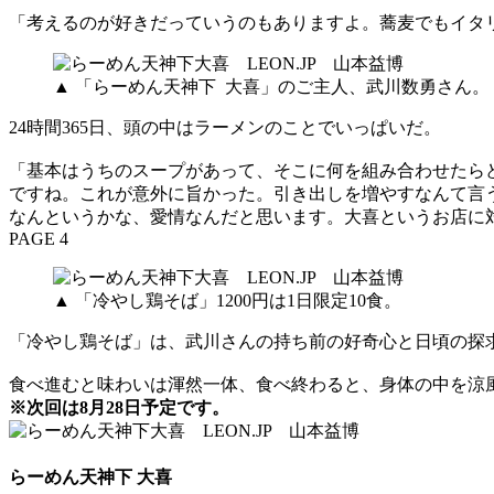
「考えるのが好きだっていうのもありますよ。蕎麦でもイタ
▲ 「らーめん天神下 大喜」のご主人、武川数勇さん。
24時間365日、頭の中はラーメンのことでいっぱいだ。
「基本はうちのスープがあって、そこに何を組み合わせたら
ですね。これが意外に旨かった。引き出しを増やすなんて言
なんというかな、愛情なんだと思います。大喜というお店に
PAGE 4
▲ 「冷やし鶏そば」1200円は1日限定10食。
「冷やし鶏そば」は、武川さんの持ち前の好奇心と日頃の探
食べ進むと味わいは渾然一体、食べ終わると、身体の中を涼
※次回は8月28日予定です。
らーめん天神下 大喜