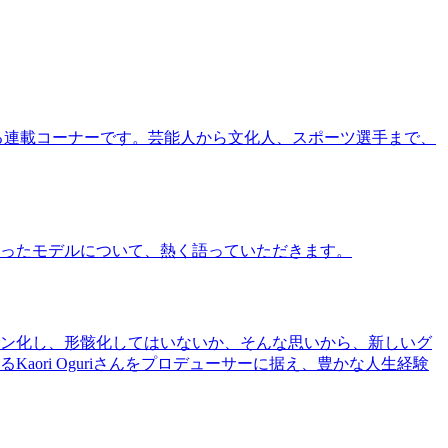
る連載コーナーです。芸能人から文化人、スポーツ選手まで、
ったモデルについて、熱く語っていただきます。
ン化し、形骸化してはいないか、そんな思いから、新しいグ
ri Oguriさんをプロデューサーに据え、豊かな人生経験