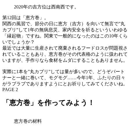
2020年の吉方位は西南西です。
第12回は「恵方巻」。
関西の風習で、節分の日に恵方（吉方）を向いて無言で‟丸
カブリ”して1年の無病息災、家内安全を祈るといういわゆる
「縁起物」ですね。関東で一般的になったのはこの10年くら
いでしょうか？
最近では大量に生産されて廃棄されるフードロスが問題視さ
れていることもあり、恵方巻がその代表格のように扱われて
いますが、手作りなら食材をムダにすることもありません。
実際に1本を‟丸カブリ”しては量が多いので、どうぞパート
ナーと一緒に巻いて、モグモグ……今年1年、ふたりの日々
がラブラブでありますようにとお祈りしてみてくださいね。
PAGE 2
「恵方巻」を作ってみよう！
恵方巻の材料