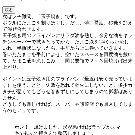
戻る
次はプチ難関、「玉子焼き」です。
ボウルにたまごを割りほぐし、だし、薄口醤油、砂糖を加え
て混ぜ合わせます。
玉子焼き用のフライパンにサラダ油を熱し、余分な油をキッ
チンペーパーで拭きとってから、たまご液を1/4くらい流し
いれ、半熟状になったら、手前から上に巻いていきます。
巻いたたまごを手前によせ、空いたスペースを再度油を敷い
て、たまご液を流しこみ……同じ要領で２～３回焼けば出来
上がり。
ポイントは玉子焼き用のフライパン（最近は安く売っていま
す）を使うことと、失敗を恐れて弱火にしないこと。多少カ
タチが悪くてもどうせ巻きずしにしてしまうので影響はあり
ません。
どうしても難しければ、スーパーや惣菜店でも購入してしま
うのもアリです。
ポン！ 焼けました。形が悪ければラップかスマ
キで包んで押さえて整形しましょう。