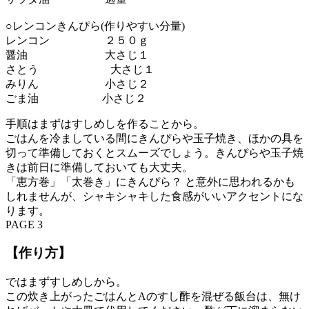
○レンコンきんぴら(作りやすい分量)
レンコン ２５０ｇ
醤油 大さじ１
さとう 大さじ１
みりん 小さじ２
ごま油 小さじ２
手順はまずはすしめしを作ることから。
ごはんを冷ましている間にきんぴらや玉子焼き、ほかの具を
切って準備しておくとスムーズでしょう。きんぴらや玉子焼
きは前日に準備しておいても大丈夫。
「恵方巻」「太巻き」にきんぴら？ と意外に思われるかも
しれませんが、シャキシャキした食感がいいアクセントにな
ります。
PAGE 3
【作り方】
ではまずすしめしから。
この炊き上がったごはんとAのすし酢を混ぜる飯台は、無け