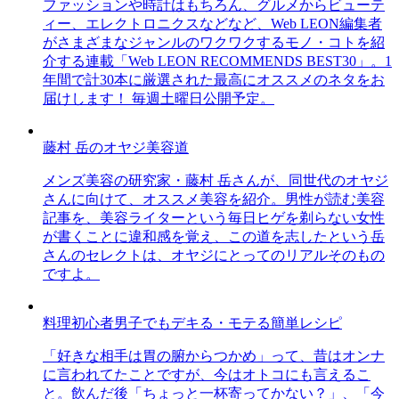
ファッションや時計はもちろん、グルメからビューテ
ィー、エレクトロニクスなどなど、Web LEON編集者
がさまざまなジャンルのワクワクするモノ・コトを紹
介する連載「Web LEON RECOMMENDS BEST30」。1
年間で計30本に厳選された最高にオススメのネタをお
届けします！ 毎週土曜日公開予定。
藤村 岳のオヤジ美容道
メンズ美容の研究家・藤村 岳さんが、同世代のオヤジ
さんに向けて、オススメ美容を紹介。男性が読む美容
記事を、美容ライターという毎日ヒゲを剃らない女性
が書くことに違和感を覚え、この道を志したという岳
さんのセレクトは、オヤジにとってのリアルそのもの
ですよ。
料理初心者男子でもデキる・モテる簡単レシピ
「好きな相手は胃の腑からつかめ」って、昔はオンナ
に言われてたことですが、今はオトコにも言えるこ
と。飲んだ後「ちょっと一杯寄ってかない？」、「今