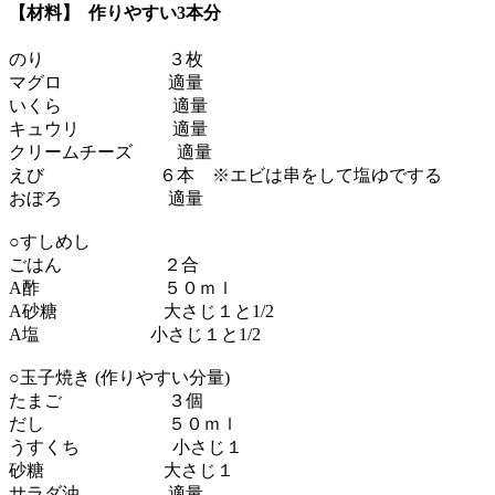
【材料】 作りやすい3本分
のり ３枚
マグロ 適量
いくら 適量
キュウリ 適量
クリームチーズ 適量
えび ６本 ※エビは串をして塩ゆでする
おぼろ 適量
○すしめし
ごはん ２合
A酢 ５０ｍｌ
A砂糖 大さじ１と1/2
A塩 小さじ１と1/2
○玉子焼き (作りやすい分量)
たまご ３個
だし ５０ｍｌ
うすくち 小さじ１
砂糖 大さじ１
サラダ油 適量