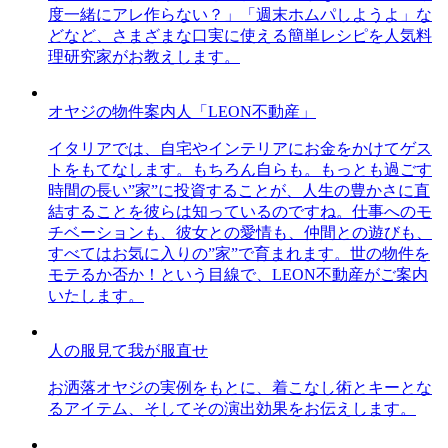
度一緒にアレ作らない？」「週末ホムパしようよ」な
どなど、さまざまな口実に使える簡単レシピを人気料
理研究家がお教えします。
オヤジの物件案内人「LEON不動産」
イタリアでは、自宅やインテリアにお金をかけてゲス
トをもてなします。もちろん自らも。もっとも過ごす
時間の長い”家”に投資することが、人生の豊かさに直
結することを彼らは知っているのですね。仕事へのモ
チベーションも、彼女との愛情も、仲間との遊びも、
すべてはお気に入りの”家”で育まれます。世の物件を
モテるか否か！という目線で、LEON不動産がご案内
いたします。
人の服見て我が服直せ
お洒落オヤジの実例をもとに、着こなし術とキーとな
るアイテム、そしてその演出効果をお伝えします。