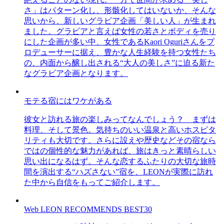
さ」はパターン化し、形骸化してはいないか、そんな
思いから、新しいグラビア企画「美しい人」が生まれ
ました。グラビアと言えば女性の若さとボディを売り
にした企画が多い中、女性であるKaori Oguriさんをプ
ロデューサーに据え、豊かな人生経験を持つ女性たち
の、内面から醸し出される“大人の美しさ”に迫る新た
なグラビア企画となります。
モテる宿にはワケがある
彼女と訪れる旅の楽しみってなんでしょう？ まずは
料理、そして景色。気持ちのいい温泉と高いホスピタ
リティも大切です。さらに設えや歴史などその宿なら
ではの個性的な魅力があれば、旅はきっと素晴らしい
思い出になるはず。そんな恋するふたりの大切な旅時
間を演出する“ハズさない”宿を、LEONが実際に訪れ
た中から自信をもってご紹介します。
Web LEON RECOMMENDS BEST30