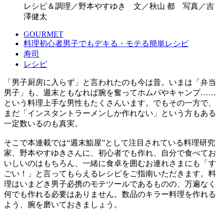
レシピ＆調理／野本やすゆき 文／秋山 都 写真／吉
澤健太
GOURMET
料理初心者男子でもデキる・モテる簡単レシピ
寿司
レシピ
「男子厨房に入らず」と言われたのも今は昔。いまは「弁当
男子」も、週末ともなれば腕を奮ってホムパやキャンプ……
という料理上手な男性もたくさんいます。でもその一方で、
まだ「インスタントラーメンしか作れない」という方もある
一定数いるのも真実。
そこで本連載では“週末鮨屋”として注目されている料理研究
家、野本やすゆきさんに、初心者でも作れ、自分で食べてお
いしいのはもちろん、一緒に食卓を囲むお連れさまにも「す
ごい！」と言ってもらえるレシピをご指南いただきます。料
理はいまどき男子必携のモテツールであるものの、万遍なく
何でも作れる必要はありません。数品のキラー料理を作れる
よう、腕を磨いておきましょう。