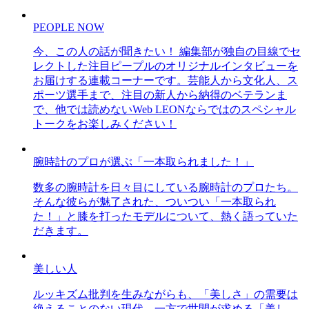
PEOPLE NOW
今、この人の話が聞きたい！ 編集部が独自の目線でセ
レクトした注目ピープルのオリジナルインタビューを
お届けする連載コーナーです。芸能人から文化人、ス
ポーツ選手まで、注目の新人から納得のベテランま
で、他では読めないWeb LEONならではのスペシャル
トークをお楽しみください！
腕時計のプロが選ぶ「一本取られました！」
数多の腕時計を日々目にしている腕時計のプロたち。
そんな彼らが魅了された、ついつい「一本取られ
た！」と膝を打ったモデルについて、熱く語っていた
だきます。
美しい人
ルッキズム批判を生みながらも、「美しさ」の需要は
絶えることのない現代。一方で世間が求める「美し