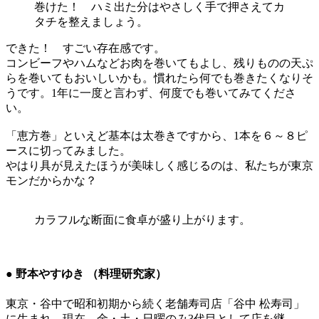
巻けた！ ハミ出た分はやさしく手で押さえてカ
タチを整えましょう。
できた！ すごい存在感です。
コンビーフやハムなどお肉を巻いてもよし、残りものの天ぷ
らを巻いてもおいしいかも。慣れたら何でも巻きたくなりそ
うです。1年に一度と言わず、何度でも巻いてみてくださ
い。
「恵方巻」といえど基本は太巻きですから、1本を６～８ピ
ースに切ってみました。
やはり具が見えたほうが美味しく感じるのは、私たちが東京
モンだからかな？
カラフルな断面に食卓が盛り上がります。
● 野本やすゆき （料理研究家）
東京・谷中で昭和初期から続く老舗寿司店「谷中 松寿司」
に生まれ、現在、金・土・日曜のみ3代目として店を継