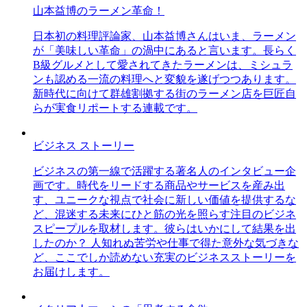
山本益博のラーメン革命！
日本初の料理評論家、山本益博さんはいま、ラーメン
が「美味しい革命」の渦中にあると言います。長らく
B級グルメとして愛されてきたラーメンは、ミシュラ
ンも認める一流の料理へと変貌を遂げつつあります。
新時代に向けて群雄割拠する街のラーメン店を巨匠自
らが実食リポートする連載です。
ビジネス ストーリー
ビジネスの第一線で活躍する著名人のインタビュー企
画です。時代をリードする商品やサービスを産み出
す、ユニークな視点で社会に新しい価値を提供するな
ど、混迷する未来にひと筋の光を照らす注目のビジネ
スピープルを取材します。彼らはいかにして結果を出
したのか？ 人知れぬ苦労や仕事で得た意外な気づきな
ど、ここでしか読めない充実のビジネスストーリーを
お届けします。