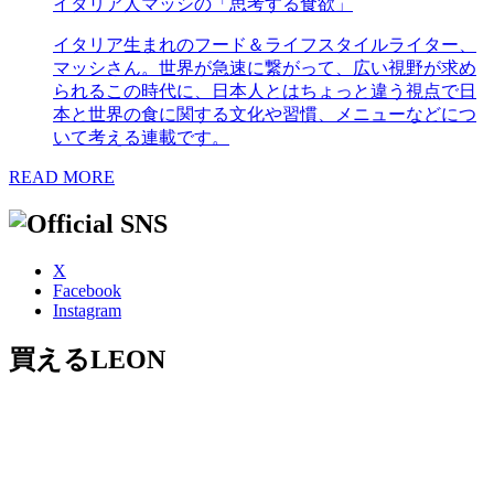
イタリア人マッシの「思考する食欲」
イタリア生まれのフード＆ライフスタイルライター、
マッシさん。世界が急速に繋がって、広い視野が求め
られるこの時代に、日本人とはちょっと違う視点で日
本と世界の食に関する文化や習慣、メニューなどにつ
いて考える連載です。
READ MORE
X
Facebook
Instagram
買えるLEON