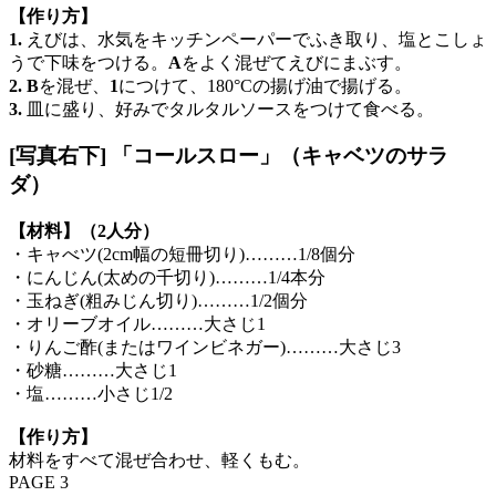
【作り方】
1.
えびは、水気をキッチンペーパーでふき取り、塩とこしょ
うで下味をつける。
A
をよく混ぜてえびにまぶす。
2. B
を混ぜ、
1
につけて、180°Cの揚げ油で揚げる。
3.
皿に盛り、好みでタルタルソースをつけて食べる。
[写真右下] 「コールスロー」（キャベツのサラ
ダ）
【材料】（2人分）
・キャべツ(2cm幅の短冊切り)………1/8個分
・にんじん(太めの千切り)………1/4本分
・玉ねぎ(粗みじん切り)………1/2個分
・オリーブオイル………大さじ1
・りんご酢(またはワインビネガー)………大さじ3
・砂糖………大さじ1
・塩………小さじ1/2
【作り方】
材料をすべて混ぜ合わせ、軽くもむ。
PAGE 3