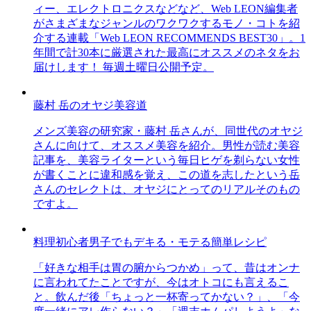
ィー、エレクトロニクスなどなど、Web LEON編集者
がさまざまなジャンルのワクワクするモノ・コトを紹
介する連載「Web LEON RECOMMENDS BEST30」。1
年間で計30本に厳選された最高にオススメのネタをお
届けします！ 毎週土曜日公開予定。
藤村 岳のオヤジ美容道
メンズ美容の研究家・藤村 岳さんが、同世代のオヤジ
さんに向けて、オススメ美容を紹介。男性が読む美容
記事を、美容ライターという毎日ヒゲを剃らない女性
が書くことに違和感を覚え、この道を志したという岳
さんのセレクトは、オヤジにとってのリアルそのもの
ですよ。
料理初心者男子でもデキる・モテる簡単レシピ
「好きな相手は胃の腑からつかめ」って、昔はオンナ
に言われてたことですが、今はオトコにも言えるこ
と。飲んだ後「ちょっと一杯寄ってかない？」、「今