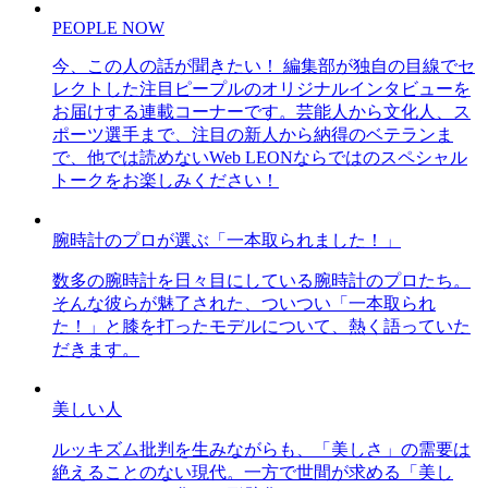
PEOPLE NOW
今、この人の話が聞きたい！ 編集部が独自の目線でセ
レクトした注目ピープルのオリジナルインタビューを
お届けする連載コーナーです。芸能人から文化人、ス
ポーツ選手まで、注目の新人から納得のベテランま
で、他では読めないWeb LEONならではのスペシャル
トークをお楽しみください！
腕時計のプロが選ぶ「一本取られました！」
数多の腕時計を日々目にしている腕時計のプロたち。
そんな彼らが魅了された、ついつい「一本取られ
た！」と膝を打ったモデルについて、熱く語っていた
だきます。
美しい人
ルッキズム批判を生みながらも、「美しさ」の需要は
絶えることのない現代。一方で世間が求める「美し