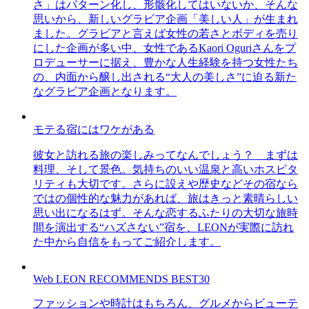
さ」はパターン化し、形骸化してはいないか、そんな
思いから、新しいグラビア企画「美しい人」が生まれ
ました。グラビアと言えば女性の若さとボディを売り
にした企画が多い中、女性であるKaori Oguriさんをプ
ロデューサーに据え、豊かな人生経験を持つ女性たち
の、内面から醸し出される“大人の美しさ”に迫る新た
なグラビア企画となります。
モテる宿にはワケがある
彼女と訪れる旅の楽しみってなんでしょう？ まずは
料理、そして景色。気持ちのいい温泉と高いホスピタ
リティも大切です。さらに設えや歴史などその宿なら
ではの個性的な魅力があれば、旅はきっと素晴らしい
思い出になるはず。そんな恋するふたりの大切な旅時
間を演出する“ハズさない”宿を、LEONが実際に訪れ
た中から自信をもってご紹介します。
Web LEON RECOMMENDS BEST30
ファッションや時計はもちろん、グルメからビューテ