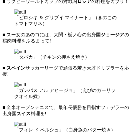
■ ラグビーワールドカップの対戦国
ロシア
の料理をガブリ！
「ピロシキ ＆ グリブイ マイナート」（きのこの
トマトマリネ）
■ スー女のあのコには、大関・栃ノ心の出身国
ジョージア
の
鶏肉料理をふるまって!
「タバカ」（チキンの押さえ焼き）
■
スペイン
サッカーリーグで頑張る若き天才ドリブラーを応
援!
「ガンバス アル アヒージョ」（えびのガーリッ
クオイル煮）
■ 全米オープンテニスで、最年長優勝を目指すフェデラーの
出身国
スイス
料理を!
「フィレ ド ペルシュ」（白身魚のバター焼き）