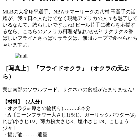
MLBの大谷翔平選手、NBAサマーリーグの八村 塁選手の活
躍が、我々日本人だけでなく現地アメリカの人々も魅了して
いるなんて、誇らしいですよね! ビール片手に彼らを応援す
るなら、こちらのアメリカ料理3品はいかが? サクサク＆香
ばしいフライとさっぱりサラダは、無限ループで食べられち
ゃいますよ。
［写真上］ 「フライドオクラ」（オクラの天ぷ
ら）
実は南部のソウルフード。サクネバの食感がたまりません!
【材料】（2人分）
・オクラ(2㎝厚さの輪切り)………8本分
・
A
〔コーンフラワー大さじ1(※1)、ガーリックパウダー(あ
れば)小さじ1/2、薄力粉大さじ3、塩小さじ1/8、こしょう
少々〕
・揚げ油………適量