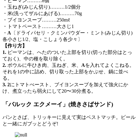
・ピーマン………8個
・玉ねぎ(みじん切り)………1/2個分
・米(洗ってザルにあげる)………70g
・ブイヨンスープ………250mℓ
・トマトペースト………大さじ1
・
A
〔ドライパセリ・クミンパウダー・ミント(みじん切り)
各小さじ1/2、塩・こしょう各少々〕
【作り方】
1.
ピーマンは、へたのついた上部を切り(切った部分はとっ
ておく)、中の種を取り除く。
2.
ボウルに牛ひき肉、玉ねぎ、米、
A
を入れてよくこねる。
それを1の中に詰め、切り取った上部をかぶせ、鍋に並べ
る。
3. 2
にトマトぺースト、ブイヨンスープを加えて強火にか
け、煮立ったら弱火にして20〜30分煮る。
「バルック エクメーイ」(焼きさばサンド)
パンとさば、トリッキーに見えて実はベストマッチ。ビール
と一緒にガブッとどうぞ!