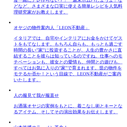
度一緒にアレ作らない？」「週末ホムパしようよ」な
どなど、さまざまな口実に使える簡単レシピを人気料
理研究家がお教えします。
オヤジの物件案内人「LEON不動産」
イタリアでは、自宅やインテリアにお金をかけてゲス
トをもてなします。もちろん自らも。もっとも過ごす
時間の長い”家”に投資することが、人生の豊かさに直
結することを彼らは知っているのですね。仕事へのモ
チベーションも、彼女との愛情も、仲間との遊びも、
すべてはお気に入りの”家”で育まれます。世の物件を
モテるか否か！という目線で、LEON不動産がご案内
いたします。
人の服見て我が服直せ
お洒落オヤジの実例をもとに、着こなし術とキーとな
るアイテム、そしてその演出効果をお伝えします。