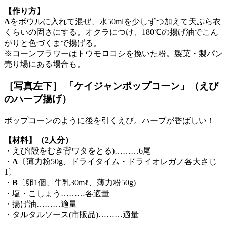
【作り方】
A
をボウルに入れて混ぜ、水50mlを少しずつ加えて天ぷら衣
くらいの固さにする。オクラにつけ、180℃の揚げ油でこん
がりと色づくまで揚げる。
※コーンフラワーはトウモロコシを挽いた粉。製菓・製パン
売り場にある場合も。
［写真左下］ 「ケイジャンポップコーン」（えび
のハーブ揚げ）
ポップコーンのように後を引くえび。ハーブが香ばしい！
【材料】（2人分）
・えび(殻をむき背ワタをとる)………6尾
・
A
〔薄力粉50g、ドライタイム・ドライオレガノ各大さじ
1〕
・
B
〔卵1個、牛乳30mℓ、薄力粉50g)
・塩・こしょう………各適量
・揚げ油………適量
・タルタルソース(市販品)………適量