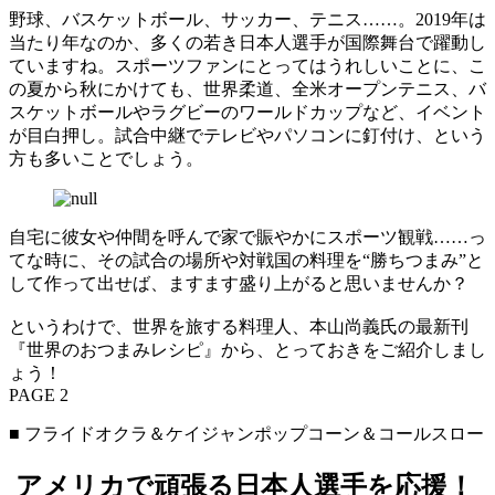
野球、バスケットボール、サッカー、テニス……。2019年は
当たり年なのか、多くの若き日本人選手が国際舞台で躍動し
ていますね。スポーツファンにとってはうれしいことに、こ
の夏から秋にかけても、世界柔道、全米オープンテニス、バ
スケットボールやラグビーのワールドカップなど、イベント
が目白押し。試合中継でテレビやパソコンに釘付け、という
方も多いことでしょう。
自宅に彼女や仲間を呼んで家で賑やかにスポーツ観戦……っ
てな時に、その試合の場所や対戦国の料理を“勝ちつまみ”と
して作って出せば、ますます盛り上がると思いませんか？
というわけで、世界を旅する料理人、本山尚義氏の最新刊
『世界のおつまみレシピ』から、とっておきをご紹介しまし
ょう！
PAGE 2
■ フライドオクラ＆ケイジャンポップコーン＆コールスロー
アメリカで頑張る日本人選手を応援！