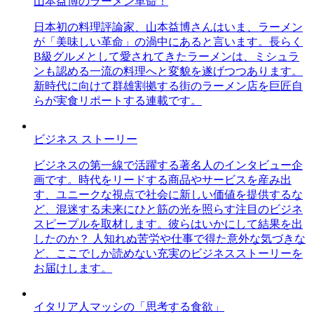
山本益博のラーメン革命！
日本初の料理評論家、山本益博さんはいま、ラーメン
が「美味しい革命」の渦中にあると言います。長らく
B級グルメとして愛されてきたラーメンは、ミシュラ
ンも認める一流の料理へと変貌を遂げつつあります。
新時代に向けて群雄割拠する街のラーメン店を巨匠自
らが実食リポートする連載です。
ビジネス ストーリー
ビジネスの第一線で活躍する著名人のインタビュー企
画です。時代をリードする商品やサービスを産み出
す、ユニークな視点で社会に新しい価値を提供するな
ど、混迷する未来にひと筋の光を照らす注目のビジネ
スピープルを取材します。彼らはいかにして結果を出
したのか？ 人知れぬ苦労や仕事で得た意外な気づきな
ど、ここでしか読めない充実のビジネスストーリーを
お届けします。
イタリア人マッシの「思考する食欲」