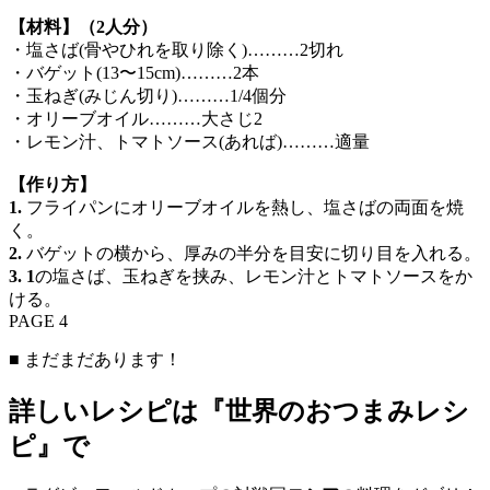
【材料】（2人分）
・塩さば(骨やひれを取り除く)………2切れ
・バゲット(13〜15cm)………2本
・玉ねぎ(みじん切り)………1/4個分
・オリーブオイル………大さじ2
・レモン汁、トマトソース(あれば)………適量
【作り方】
1.
フライパンにオリーブオイルを熱し、塩さばの両面を焼
く。
2.
バゲットの横から、厚みの半分を目安に切り目を入れる。
3. 1
の塩さば、玉ねぎを挟み、レモン汁とトマトソースをか
ける。
PAGE 4
■ まだまだあります！
詳しいレシピは『世界のおつまみレシ
ピ』で