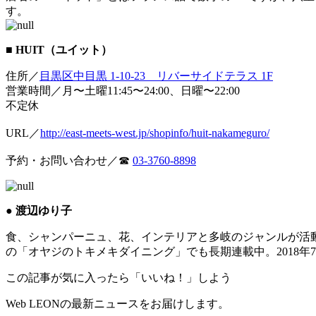
す。
■ HUIT（ユイット）
住所／
目黒区中目黒 1-10-23 リバーサイドテラス 1F
営業時間／月〜土曜11:45〜24:00、日曜〜22:00
不定休
URL／
http://east-meets-west.jp/shopinfo/huit-nakameguro/
予約・お問い合わせ／☎︎
03-3760-8898
● 渡辺ゆり子
食、シャンパーニュ、花、インテリアと多岐のジャンルが活動の
の「オヤジのトキメキダイニング」でも長期連載中。2018年7月７日に
この記事が気に入ったら「いいね！」しよう
Web LEONの最新ニュースをお届けします。