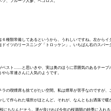
ベツ、フルーツ人参、ペコロス。
ンは６種類常備してあるというから、うれしいですね。左からイ
はドイツのリースニング「トロッケン」。いちばん右のスパー
がベスト……と思いきや、実は奥のほうに雰囲気のあるテーブル
うやら常連さんに人気のようです。
ラの喫煙席も捨てがたい空間。私は煙草が苦手なのですが、こ
かして作られた場所がほとんど。それが、なんともお洒落で暖
重桜にちなんだそう。運が良ければ今年の桜満開の時季に入れるか