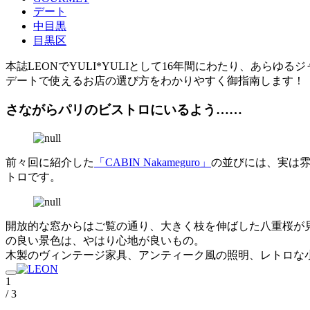
デート
中目黒
目黒区
本誌LEONでYULI*YULIとして16年間にわたり、あら
デートで使えるお店の選び方をわかりやすく御指南します！
さながらパリのビストロにいるよう……
前々回に紹介した
「CABIN Nakameguro」
の並びには、実は雰
トロです。
開放的な窓からはご覧の通り、大きく枝を伸ばした八重桜が
の良い景色は、やはり心地が良いもの。
木製のヴィンテージ家具、アンティーク風の照明、レトロな
1
/ 3