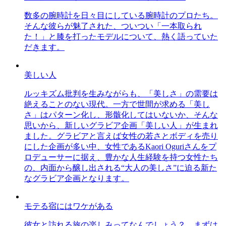
数多の腕時計を日々目にしている腕時計のプロたち。
そんな彼らが魅了された、ついつい「一本取られ
た！」と膝を打ったモデルについて、熱く語っていた
だきます。
美しい人
ルッキズム批判を生みながらも、「美しさ」の需要は
絶えることのない現代。一方で世間が求める「美し
さ」はパターン化し、形骸化してはいないか、そんな
思いから、新しいグラビア企画「美しい人」が生まれ
ました。グラビアと言えば女性の若さとボディを売り
にした企画が多い中、女性であるKaori Oguriさんをプ
ロデューサーに据え、豊かな人生経験を持つ女性たち
の、内面から醸し出される“大人の美しさ”に迫る新た
なグラビア企画となります。
モテる宿にはワケがある
彼女と訪れる旅の楽しみってなんでしょう？ まずは