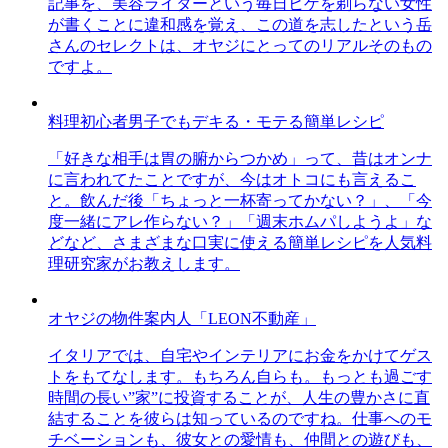
記事を、美容ライターという毎日ヒゲを剃らない女性
が書くことに違和感を覚え、この道を志したという岳
さんのセレクトは、オヤジにとってのリアルそのもの
ですよ。
料理初心者男子でもデキる・モテる簡単レシピ
「好きな相手は胃の腑からつかめ」って、昔はオンナ
に言われてたことですが、今はオトコにも言えるこ
と。飲んだ後「ちょっと一杯寄ってかない？」、「今
度一緒にアレ作らない？」「週末ホムパしようよ」な
どなど、さまざまな口実に使える簡単レシピを人気料
理研究家がお教えします。
オヤジの物件案内人「LEON不動産」
イタリアでは、自宅やインテリアにお金をかけてゲス
トをもてなします。もちろん自らも。もっとも過ごす
時間の長い”家”に投資することが、人生の豊かさに直
結することを彼らは知っているのですね。仕事へのモ
チベーションも、彼女との愛情も、仲間との遊びも、