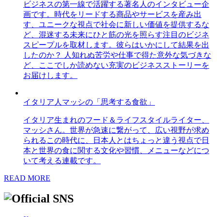
ビジネスの第一線で活躍する著名人のインタビュー企
画です。時代をリードする商品やサービスを産み出
す、ユニークな視点で社会に新しい価値を提供するな
ど、混迷する未来にひと筋の光を照らす注目のビジネ
スピープルを取材します。彼らはいかにして結果を出
したのか？ 人知れぬ苦労や仕事で得た意外な気づきな
ど、ここでしか読めない充実のビジネスストーリーを
お届けします。
イタリア人マッシの「思考する食欲」
イタリア生まれのフード＆ライフスタイルライター、
マッシさん。世界が急速に繋がって、広い視野が求め
られるこの時代に、日本人とはちょっと違う視点で日
本と世界の食に関する文化や習慣、メニューなどにつ
いて考える連載です。
READ MORE