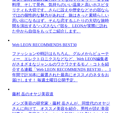
料理、そして景色。気持ちのいい温泉と高いホスピタ
リティも大切です。さらに設えや歴史などその宿なら
ではの個性的な魅力があれば、旅はきっと素晴らしい
思い出になるはず。そんな恋するふたりの大切な旅時
間を演出する“ハズさない”宿を、LEONが実際に訪れ
た中から自信をもってご紹介します。
Web LEON RECOMMENDS BEST30
ファッションや時計はもちろん、グルメからビューテ
ィー、エレクトロニクスなどなど、Web LEON編集者
がさまざまなジャンルのワクワクするモノ・コトを紹
介する連載「Web LEON RECOMMENDS BEST30」。1
年間で計30本に厳選された最高にオススメのネタをお
届けします！ 毎週土曜日公開予定。
藤村 岳のオヤジ美容道
メンズ美容の研究家・藤村 岳さんが、同世代のオヤジ
さんに向けて、オススメ美容を紹介。男性が読む美容