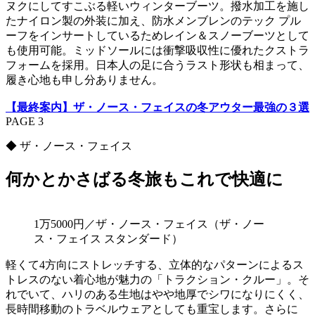
ヌクにしてすこぶる軽いウィンターブーツ。撥水加工を施し
たナイロン製の外装に加え、防水メンブレンのテック プル
ーフをインサートしているためレイン＆スノーブーツとして
も使用可能。ミッドソールには衝撃吸収性に優れたクストラ
フォームを採用。日本人の足に合うラスト形状も相まって、
履き心地も申し分ありません。
【最終案内】ザ・ノース・フェイスの冬アウター最強の３選
PAGE 3
◆ ザ・ノース・フェイス
何かとかさばる冬旅もこれで快適に
1万5000円／ザ・ノース・フェイス（ザ・ノー
ス・フェイス スタンダード）
軽くて4方向にストレッチする、立体的なパターンによるス
トレスのない着心地が魅力の「トラクション・クルー」。そ
れでいて、ハリのある生地はやや地厚でシワになりにくく、
長時間移動のトラベルウェアとしても重宝します。さらに