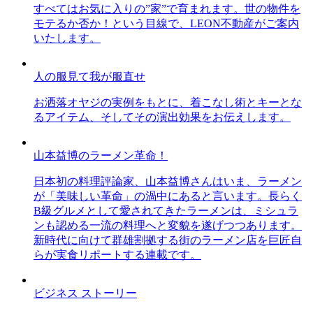
すべてはお気に入りの”家”で育まれます。世の物件を
モテるか否か！という目線で、LEON不動産がご案内
いたします。
人の服見て我が服直せ
お洒落オヤジの実例をもとに、着こなし術とキーとな
るアイテム、そしてその演出効果をお伝えします。
山本益博のラーメン革命！
日本初の料理評論家、山本益博さんはいま、ラーメン
が「美味しい革命」の渦中にあると言います。長らく
B級グルメとして愛されてきたラーメンは、ミシュラ
ンも認める一流の料理へと変貌を遂げつつあります。
新時代に向けて群雄割拠する街のラーメン店を巨匠自
らが実食リポートする連載です。
ビジネス ストーリー