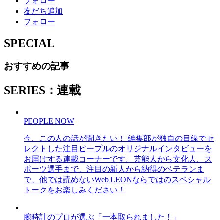
フォロー
友だち追加
フォロー
SPECIAL
おすすめの記事
SERIES：連載
PEOPLE NOW
今、この人の話が聞きたい！ 編集部が独自の目線でセ
レクトした注目ピープルのオリジナルインタビューを
お届けする連載コーナーです。芸能人から文化人、ス
ポーツ選手まで、注目の新人から納得のベテランま
で、他では読めないWeb LEONならではのスペシャル
トークをお楽しみください！
腕時計のプロが選ぶ「一本取られました！」