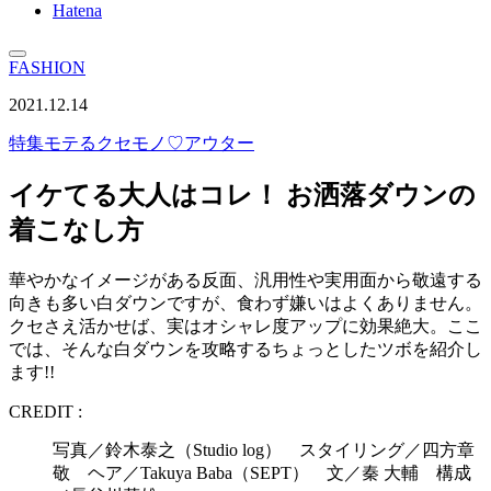
Hatena
FASHION
2021.12.14
特集
モテるクセモノ♡アウター
イケてる大人はコレ！ お洒落ダウンの
着こなし方
華やかなイメージがある反面、汎用性や実用面から敬遠する
向きも多い白ダウンですが、食わず嫌いはよくありません。
クセさえ活かせば、実はオシャレ度アップに効果絶大。ここ
では、そんな白ダウンを攻略するちょっとしたツボを紹介し
ます!!
CREDIT :
写真／鈴木泰之（Studio log） スタイリング／四方章
敬 ヘア／Takuya Baba（SEPT） 文／秦 大輔 構成