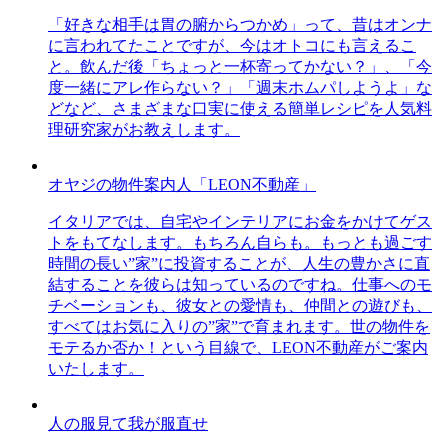
「好きな相手は胃の腑からつかめ」って、昔はオンナ
に言われてたことですが、今はオトコにも言えるこ
と。飲んだ後「ちょっと一杯寄ってかない？」、「今
度一緒にアレ作らない？」「週末ホムパしようよ」な
どなど、さまざまな口実に使える簡単レシピを人気料
理研究家がお教えします。
オヤジの物件案内人「LEON不動産」
イタリアでは、自宅やインテリアにお金をかけてゲス
トをもてなします。もちろん自らも。もっとも過ごす
時間の長い”家”に投資することが、人生の豊かさに直
結することを彼らは知っているのですね。仕事へのモ
チベーションも、彼女との愛情も、仲間との遊びも、
すべてはお気に入りの”家”で育まれます。世の物件を
モテるか否か！という目線で、LEON不動産がご案内
いたします。
人の服見て我が服直せ