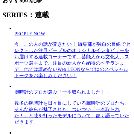
おすすめの記事
SERIES：連載
PEOPLE NOW
今、この人の話が聞きたい！ 編集部が独自の目線でセ
レクトした注目ピープルのオリジナルインタビューを
お届けする連載コーナーです。芸能人から文化人、ス
ポーツ選手まで、注目の新人から納得のベテランま
で、他では読めないWeb LEONならではのスペシャル
トークをお楽しみください！
腕時計のプロが選ぶ「一本取られました！」
数多の腕時計を日々目にしている腕時計のプロたち。
そんな彼らが魅了された、ついつい「一本取られ
た！」と膝を打ったモデルについて、熱く語っていた
だきます。