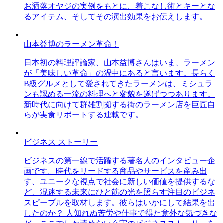
お洒落オヤジの実例をもとに、着こなし術とキーとな
るアイテム、そしてその演出効果をお伝えします。
山本益博のラーメン革命！
日本初の料理評論家、山本益博さんはいま、ラーメン
が「美味しい革命」の渦中にあると言います。長らく
B級グルメとして愛されてきたラーメンは、ミシュラ
ンも認める一流の料理へと変貌を遂げつつあります。
新時代に向けて群雄割拠する街のラーメン店を巨匠自
らが実食リポートする連載です。
ビジネス ストーリー
ビジネスの第一線で活躍する著名人のインタビュー企
画です。時代をリードする商品やサービスを産み出
す、ユニークな視点で社会に新しい価値を提供するな
ど、混迷する未来にひと筋の光を照らす注目のビジネ
スピープルを取材します。彼らはいかにして結果を出
したのか？ 人知れぬ苦労や仕事で得た意外な気づきな