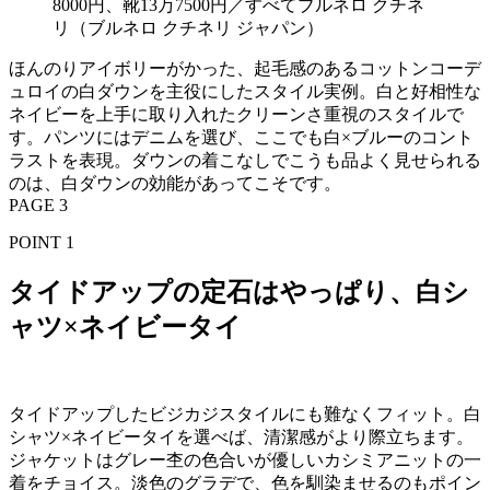
8000円、靴13万7500円／すべてブルネロ クチネ
リ（ブルネロ クチネリ ジャパン）
ほんのりアイボリーがかった、起毛感のあるコットンコーデ
ュロイの白ダウンを主役にしたスタイル実例。白と好相性な
ネイビーを上手に取り入れたクリーンさ重視のスタイルで
す。パンツにはデニムを選び、ここでも白×ブルーのコント
ラストを表現。ダウンの着こなしでこうも品よく見せられる
のは、白ダウンの効能があってこそです。
PAGE 3
POINT 1
タイドアップの定石はやっぱり、白シ
ャツ×ネイビータイ
タイドアップしたビジカジスタイルにも難なくフィット。白
シャツ×ネイビータイを選べば、清潔感がより際立ちます。
ジャケットはグレー杢の色合いが優しいカシミアニットの一
着をチョイス。淡色のグラデで、色を馴染ませるのもポイン