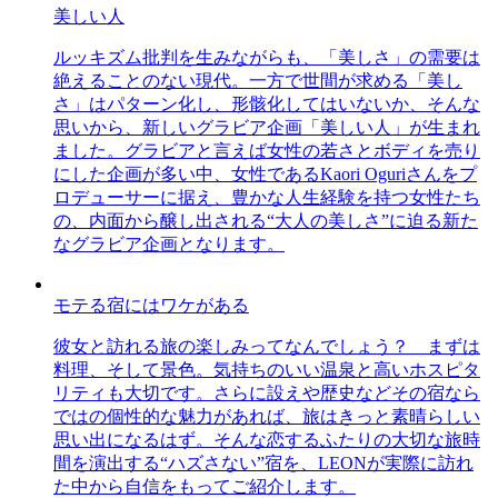
美しい人
ルッキズム批判を生みながらも、「美しさ」の需要は
絶えることのない現代。一方で世間が求める「美し
さ」はパターン化し、形骸化してはいないか、そんな
思いから、新しいグラビア企画「美しい人」が生まれ
ました。グラビアと言えば女性の若さとボディを売り
にした企画が多い中、女性であるKaori Oguriさんをプ
ロデューサーに据え、豊かな人生経験を持つ女性たち
の、内面から醸し出される“大人の美しさ”に迫る新た
なグラビア企画となります。
モテる宿にはワケがある
彼女と訪れる旅の楽しみってなんでしょう？ まずは
料理、そして景色。気持ちのいい温泉と高いホスピタ
リティも大切です。さらに設えや歴史などその宿なら
ではの個性的な魅力があれば、旅はきっと素晴らしい
思い出になるはず。そんな恋するふたりの大切な旅時
間を演出する“ハズさない”宿を、LEONが実際に訪れ
た中から自信をもってご紹介します。