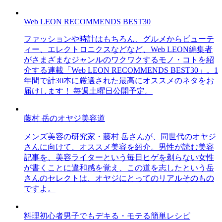
Web LEON RECOMMENDS BEST30
ファッションや時計はもちろん、グルメからビューテ
ィー、エレクトロニクスなどなど、Web LEON編集者
がさまざまなジャンルのワクワクするモノ・コトを紹
介する連載「Web LEON RECOMMENDS BEST30」。1
年間で計30本に厳選された最高にオススメのネタをお
届けします！ 毎週土曜日公開予定。
藤村 岳のオヤジ美容道
メンズ美容の研究家・藤村 岳さんが、同世代のオヤジ
さんに向けて、オススメ美容を紹介。男性が読む美容
記事を、美容ライターという毎日ヒゲを剃らない女性
が書くことに違和感を覚え、この道を志したという岳
さんのセレクトは、オヤジにとってのリアルそのもの
ですよ。
料理初心者男子でもデキる・モテる簡単レシピ