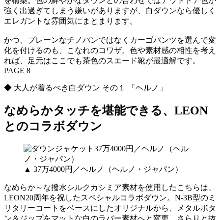
を構築。色の鮮やかなダウンとの合わせではアウトドア色が
強く出過ぎてしまう嫌いがありますが、白ダウンなら優しく
エレガントな雰囲気にまとまります。
かつ、プレーンなチノパンではなくカーゴパンツを選んで変
化を付けるのも、こなれのコワザ。色や素材感の相性を考え
れば、足元はここでも茶色のスエード靴が最適解です。
PAGE 8
◆ 大人が着るべき白ダウン その１ 「ヘルノ」
なめらかタッチを堪能できる、LEON
とのコラボダウン
▲ 37万4000円／ヘルノ（ヘルノ・ジャパン）
なめらか～な撥水シルクカシミア素材を使用したこちらは、
LEON20周年を祝したスペシャルコラボダウン。N-3B型のミ
リタリーコートをベースにしたオリジナルから、メタルボタ
ン＆ジップをマットな白のラバー素材へと変更。さらりと抜