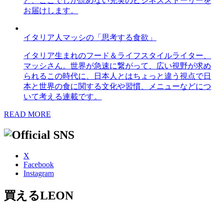
ど、ここでしか読めない充実のビジネスストーリーを
お届けします。
イタリア人マッシの「思考する食欲」
イタリア生まれのフード＆ライフスタイルライター、
マッシさん。世界が急速に繋がって、広い視野が求め
られるこの時代に、日本人とはちょっと違う視点で日
本と世界の食に関する文化や習慣、メニューなどにつ
いて考える連載です。
READ MORE
X
Facebook
Instagram
買えるLEON