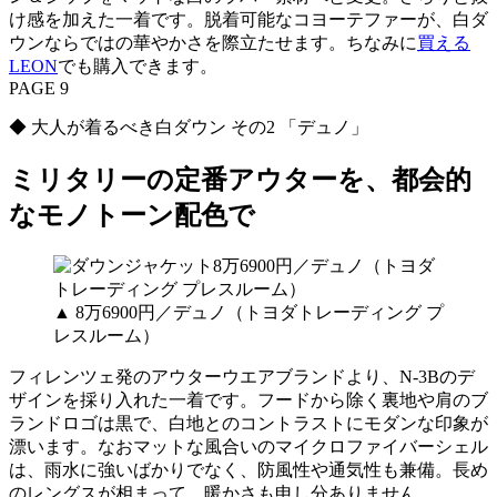
け感を加えた一着です。脱着可能なコヨーテファーが、白ダ
ウンならではの華やかさを際立たせます。ちなみに
買える
LEON
でも購入できます。
PAGE 9
◆ 大人が着るべき白ダウン その2 「デュノ」
ミリタリーの定番アウターを、都会的
なモノトーン配色で
▲ 8万6900円／デュノ（トヨダトレーディング プ
レスルーム）
フィレンツェ発のアウターウエアブランドより、N-3Bのデ
ザインを採り入れた一着です。フードから除く裏地や肩のブ
ランドロゴは黒で、白地とのコントラストにモダンな印象が
漂います。なおマットな風合いのマイクロファイバーシェル
は、雨水に強いばかりでなく、防風性や通気性も兼備。長め
のレングスが相まって、暖かさも申し分ありません。