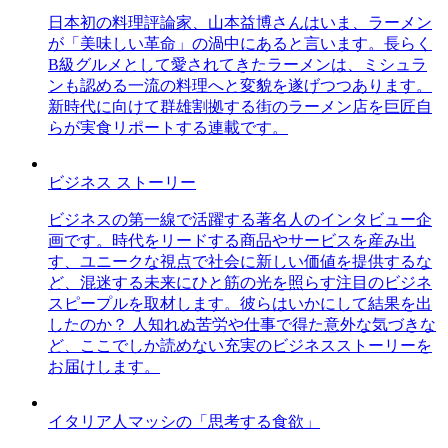
日本初の料理評論家、山本益博さんはいま、ラーメン
が「美味しい革命」の渦中にあると言います。長らく
B級グルメとして愛されてきたラーメンは、ミシュラ
ンも認める一流の料理へと変貌を遂げつつあります。
新時代に向けて群雄割拠する街のラーメン店を巨匠自
らが実食リポートする連載です。
ビジネス ストーリー
ビジネスの第一線で活躍する著名人のインタビュー企
画です。時代をリードする商品やサービスを産み出
す、ユニークな視点で社会に新しい価値を提供するな
ど、混迷する未来にひと筋の光を照らす注目のビジネ
スピープルを取材します。彼らはいかにして結果を出
したのか？ 人知れぬ苦労や仕事で得た意外な気づきな
ど、ここでしか読めない充実のビジネスストーリーを
お届けします。
イタリア人マッシの「思考する食欲」