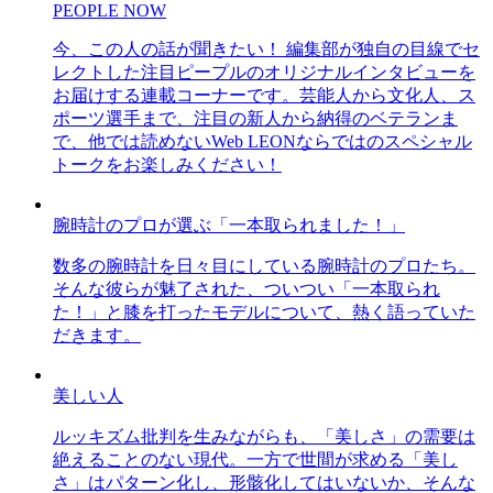
PEOPLE NOW
今、この人の話が聞きたい！ 編集部が独自の目線でセ
レクトした注目ピープルのオリジナルインタビューを
お届けする連載コーナーです。芸能人から文化人、ス
ポーツ選手まで、注目の新人から納得のベテランま
で、他では読めないWeb LEONならではのスペシャル
トークをお楽しみください！
腕時計のプロが選ぶ「一本取られました！」
数多の腕時計を日々目にしている腕時計のプロたち。
そんな彼らが魅了された、ついつい「一本取られ
た！」と膝を打ったモデルについて、熱く語っていた
だきます。
美しい人
ルッキズム批判を生みながらも、「美しさ」の需要は
絶えることのない現代。一方で世間が求める「美し
さ」はパターン化し、形骸化してはいないか、そんな