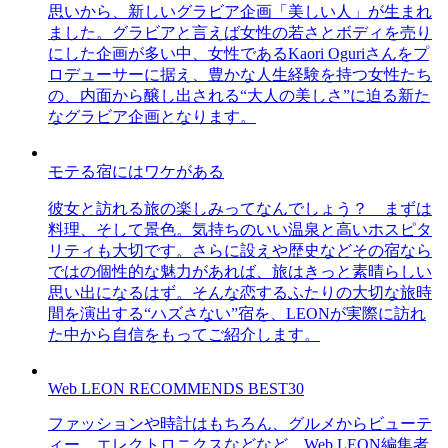
思いから、新しいグラビア企画「美しい人」が生まれ
ました。グラビアと言えば女性の若さとボディを売り
にした企画が多い中、女性であるKaori Oguriさんをプ
ロデューサーに据え、豊かな人生経験を持つ女性たち
の、内面から醸し出される“大人の美しさ”に迫る新た
なグラビア企画となります。
モテる宿にはワケがある
彼女と訪れる旅の楽しみってなんでしょう？ まずは
料理、そして景色。気持ちのいい温泉と高いホスピタ
リティも大切です。さらに設えや歴史などその宿なら
ではの個性的な魅力があれば、旅はきっと素晴らしい
思い出になるはず。そんな恋するふたりの大切な旅時
間を演出する“ハズさない”宿を、LEONが実際に訪れ
た中から自信をもってご紹介します。
Web LEON RECOMMENDS BEST30
ファッションや時計はもちろん、グルメからビューテ
ィー、エレクトロニクスなどなど、Web LEON編集者