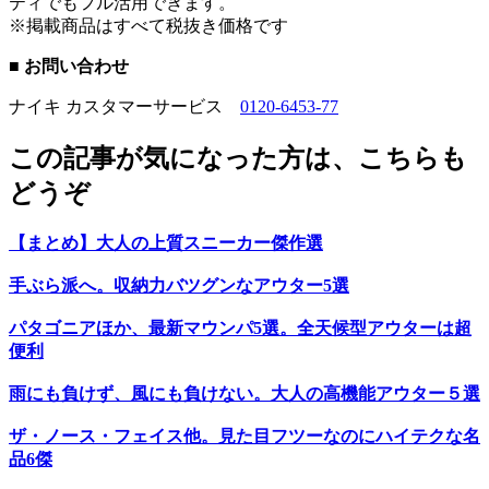
ティでもフル活用できます。
※掲載商品はすべて税抜き価格です
■ お問い合わせ
ナイキ カスタマーサービス
0120-6453-77
この記事が気になった方は、こちらも
どうぞ
【まとめ】大人の上質スニーカー傑作選
手ぶら派へ。収納力バツグンなアウター5選
パタゴニアほか、最新マウンパ5選。全天候型アウターは超
便利
雨にも負けず、風にも負けない。大人の高機能アウター５選
ザ・ノース・フェイス他。見た目フツーなのにハイテクな名
品6傑