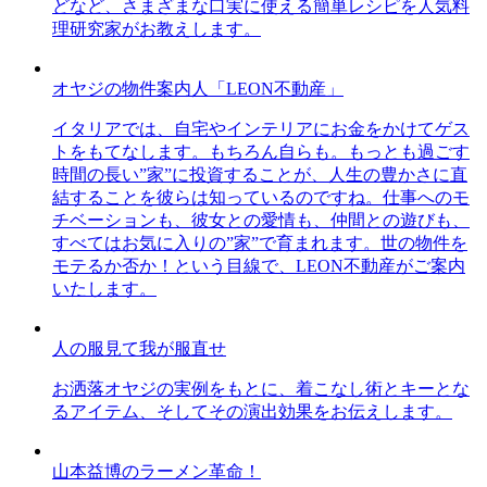
どなど、さまざまな口実に使える簡単レシピを人気料
理研究家がお教えします。
オヤジの物件案内人「LEON不動産」
イタリアでは、自宅やインテリアにお金をかけてゲス
トをもてなします。もちろん自らも。もっとも過ごす
時間の長い”家”に投資することが、人生の豊かさに直
結することを彼らは知っているのですね。仕事へのモ
チベーションも、彼女との愛情も、仲間との遊びも、
すべてはお気に入りの”家”で育まれます。世の物件を
モテるか否か！という目線で、LEON不動産がご案内
いたします。
人の服見て我が服直せ
お洒落オヤジの実例をもとに、着こなし術とキーとな
るアイテム、そしてその演出効果をお伝えします。
山本益博のラーメン革命！