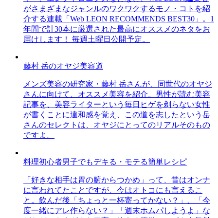
がさまざまなジャンルのワクワクするモノ・コトを紹
介する連載「Web LEON RECOMMENDS BEST30」。1
年間で計30本に厳選された最高にオススメのネタをお
届けします！ 毎週土曜日公開予定。
藤村 岳のオヤジ美容道
メンズ美容の研究家・藤村 岳さんが、同世代のオヤジ
さんに向けて、オススメ美容を紹介。男性が読む美容
記事を、美容ライターという毎日ヒゲを剃らない女性
が書くことに違和感を覚え、この道を志したという岳
さんのセレクトは、オヤジにとってのリアルそのもの
ですよ。
料理初心者男子でもデキる・モテる簡単レシピ
「好きな相手は胃の腑からつかめ」って、昔はオンナ
に言われてたことですが、今はオトコにも言えるこ
と。飲んだ後「ちょっと一杯寄ってかない？」、「今
度一緒にアレ作らない？」「週末ホムパしようよ」な