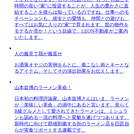
時間の長い”家”に投資することが、人生の豊かさに直
結することを彼らは知っているのですね。仕事へのモ
チベーションも、彼女との愛情も、仲間との遊びも、
すべてはお気に入りの”家”で育まれます。世の物件を
モテるか否か！という目線で、LEON不動産がご案内
いたします。
人の服見て我が服直せ
お洒落オヤジの実例をもとに、着こなし術とキーとな
るアイテム、そしてその演出効果をお伝えします。
山本益博のラーメン革命！
日本初の料理評論家、山本益博さんはいま、ラーメン
が「美味しい革命」の渦中にあると言います。長らく
B級グルメとして愛されてきたラーメンは、ミシュラ
ンも認める一流の料理へと変貌を遂げつつあります。
新時代に向けて群雄割拠する街のラーメン店を巨匠自
らが実食リポートする連載です。