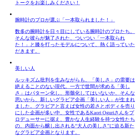
トークをお楽しみください！
腕時計のプロが選ぶ「一本取られました！」
数多の腕時計を日々目にしている腕時計のプロたち。
そんな彼らが魅了された、ついつい「一本取られ
た！」と膝を打ったモデルについて、熱く語っていた
だきます。
美しい人
ルッキズム批判を生みながらも、「美しさ」の需要は
絶えることのない現代。一方で世間が求める「美し
さ」はパターン化し、形骸化してはいないか、そんな
思いから、新しいグラビア企画「美しい人」が生まれ
ました。グラビアと言えば女性の若さとボディを売り
にした企画が多い中、女性であるKaori Oguriさんをプ
ロデューサーに据え、豊かな人生経験を持つ女性たち
の、内面から醸し出される“大人の美しさ”に迫る新た
なグラビア企画となります。