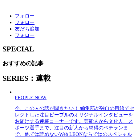
フォロー
フォロー
友だち追加
フォロー
SPECIAL
おすすめの記事
SERIES：連載
PEOPLE NOW
今、この人の話が聞きたい！ 編集部が独自の目線でセ
レクトした注目ピープルのオリジナルインタビューを
お届けする連載コーナーです。芸能人から文化人、ス
ポーツ選手まで、注目の新人から納得のベテランま
で、他では読めないWeb LEONならではのスペシャル