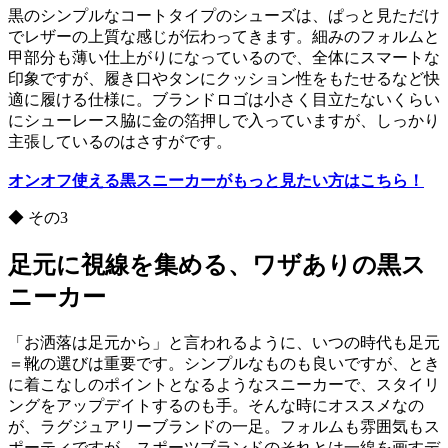
黒のシンプルなコートタイプのシューズは、ぱっと見ただけ
でレザーの上質な感じが伝わってきます。細みのフォルムと
甲部分も薄い仕上がりになっているので、全体にスマートな
印象ですが、履き口やタンにクッション性をもたせるなど快
適に履ける仕様に。ブランドロゴは小さく目立たないくらい
にシューレース脇に金の箔押しで入っていますが、しっかり
主張しているのはさすがです。
オンオフ使える黒スニーカーがもっと見たい方はこちら！
◆ その3
足元に視線を集める、ワザありの黒ス
ニーカー
「お洒落は足元から」と言われるように、いつの時代も足元
＝靴の選びは重要です。シンプルなものも良いですが、とき
に着こなしのポイントとなるようなスニーカーで、スタイリ
ングをアップデイトするのも手。そんな時にオススメなの
が、ラグジュアリーブランドの一足。フォルムも雰囲気もス
ポーティですが、スポーツブランドのそれとは一線を画すデ