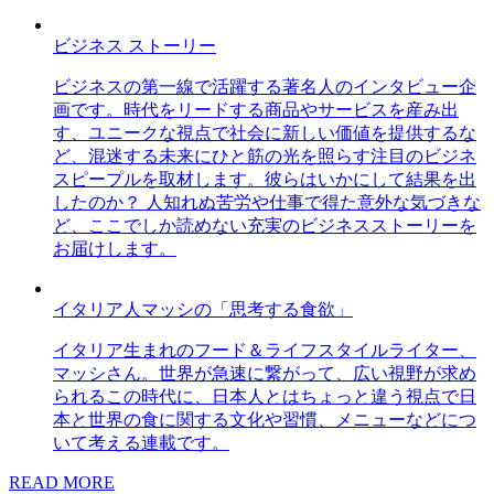
ビジネス ストーリー
ビジネスの第一線で活躍する著名人のインタビュー企
画です。時代をリードする商品やサービスを産み出
す、ユニークな視点で社会に新しい価値を提供するな
ど、混迷する未来にひと筋の光を照らす注目のビジネ
スピープルを取材します。彼らはいかにして結果を出
したのか？ 人知れぬ苦労や仕事で得た意外な気づきな
ど、ここでしか読めない充実のビジネスストーリーを
お届けします。
イタリア人マッシの「思考する食欲」
イタリア生まれのフード＆ライフスタイルライター、
マッシさん。世界が急速に繋がって、広い視野が求め
られるこの時代に、日本人とはちょっと違う視点で日
本と世界の食に関する文化や習慣、メニューなどにつ
いて考える連載です。
READ MORE