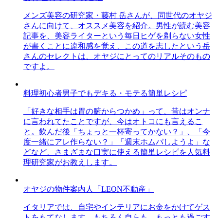
メンズ美容の研究家・藤村 岳さんが、同世代のオヤジ
さんに向けて、オススメ美容を紹介。男性が読む美容
記事を、美容ライターという毎日ヒゲを剃らない女性
が書くことに違和感を覚え、この道を志したという岳
さんのセレクトは、オヤジにとってのリアルそのもの
ですよ。
料理初心者男子でもデキる・モテる簡単レシピ
「好きな相手は胃の腑からつかめ」って、昔はオンナ
に言われてたことですが、今はオトコにも言えるこ
と。飲んだ後「ちょっと一杯寄ってかない？」、「今
度一緒にアレ作らない？」「週末ホムパしようよ」な
どなど、さまざまな口実に使える簡単レシピを人気料
理研究家がお教えします。
オヤジの物件案内人「LEON不動産」
イタリアでは、自宅やインテリアにお金をかけてゲス
トをもてなします。もちろん自らも。もっとも過ごす