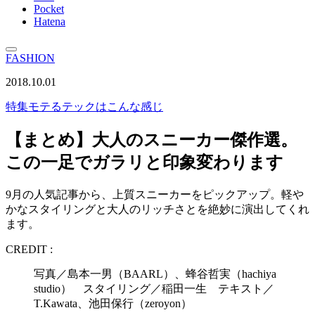
Pocket
Hatena
FASHION
2018.10.01
特集
モテるテックはこんな感じ
【まとめ】大人のスニーカー傑作選。
この一足でガラリと印象変わります
9月の人気記事から、上質スニーカーをピックアップ。軽や
かなスタイリングと大人のリッチさとを絶妙に演出してくれ
ます。
CREDIT :
写真／島本一男（BAARL）、蜂谷哲実（hachiya
studio） スタイリング／稲田一生 テキスト／
T.Kawata、池田保行（zeroyon）