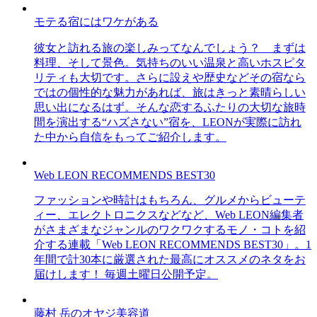
モテる宿にはワケがある
彼女と訪れる旅の楽しみってなんでしょう？ まずは
料理、そして景色。気持ちのいい温泉と高いホスピタ
リティも大切です。さらに設えや歴史などその宿なら
ではの個性的な魅力があれば、旅はきっと素晴らしい
思い出になるはず。そんな恋するふたりの大切な旅時
間を演出する“ハズさない”宿を、LEONが実際に訪れ
た中から自信をもってご紹介します。
Web LEON RECOMMENDS BEST30
ファッションや時計はもちろん、グルメからビューテ
ィー、エレクトロニクスなどなど、Web LEON編集者
がさまざまなジャンルのワクワクするモノ・コトを紹
介する連載「Web LEON RECOMMENDS BEST30」。1
年間で計30本に厳選された最高にオススメのネタをお
届けします！ 毎週土曜日公開予定。
藤村 岳のオヤジ美容道