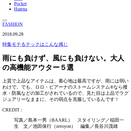
Pocket
Hatena
FASHION
2018.09.28
特集
モテるテックはこんな感じ
雨にも負けず、風にも負けない。大人
の高機能アウター５選
上質で上品なアイテムは、着心地は最高ですが、雨には弱い
わけで。でも、ロロ・ピアーナのストームシステム®なら撥
水・防風などの加工がされているので、見た目は上品でラグ
ジュアリーなままに、その弱点を克服しているんです！
CREDIT :
写真／島本一男（BAARL） スタイリング／稲田一
生 文／池田保行（zeroyon） 編集／長谷川茂雄