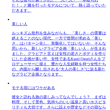
そんな彼らが魅了された、ついつい「一本取られ
た！」と膝を打ったモデルについて、熱く語っていた
だきます。
美しい人
ルッキズム批判を生みながらも、「美しさ」の需要は
絶えることのない現代。一方で世間が求める「美し
さ」はパターン化し、形骸化してはいないか、そんな
思いから、新しいグラビア企画「美しい人」が生まれ
ました。グラビアと言えば女性の若さとボディを売り
にした企画が多い中、女性であるKaori Oguriさんをプ
ロデューサーに据え、豊かな人生経験を持つ女性たち
の、内面から醸し出される“大人の美しさ”に迫る新た
なグラビア企画となります。
モテる宿にはワケがある
彼女と訪れる旅の楽しみってなんでしょう？ まずは
料理、そして景色。気持ちのいい温泉と高いホスピタ
リティも大切です。さらに設えや歴史などその宿なら