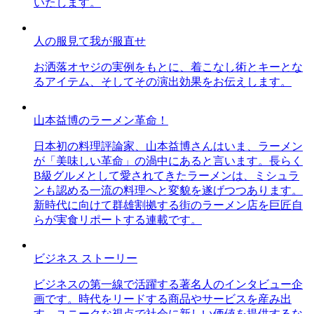
いたします。
人の服見て我が服直せ
お洒落オヤジの実例をもとに、着こなし術とキーとな
るアイテム、そしてその演出効果をお伝えします。
山本益博のラーメン革命！
日本初の料理評論家、山本益博さんはいま、ラーメン
が「美味しい革命」の渦中にあると言います。長らく
B級グルメとして愛されてきたラーメンは、ミシュラ
ンも認める一流の料理へと変貌を遂げつつあります。
新時代に向けて群雄割拠する街のラーメン店を巨匠自
らが実食リポートする連載です。
ビジネス ストーリー
ビジネスの第一線で活躍する著名人のインタビュー企
画です。時代をリードする商品やサービスを産み出
す、ユニークな視点で社会に新しい価値を提供するな