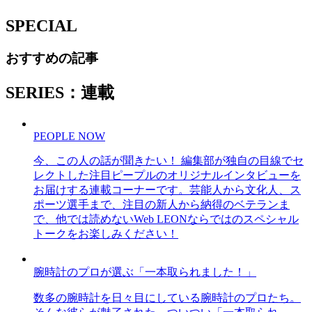
SPECIAL
おすすめの記事
SERIES：連載
PEOPLE NOW
今、この人の話が聞きたい！ 編集部が独自の目線でセ
レクトした注目ピープルのオリジナルインタビューを
お届けする連載コーナーです。芸能人から文化人、ス
ポーツ選手まで、注目の新人から納得のベテランま
で、他では読めないWeb LEONならではのスペシャル
トークをお楽しみください！
腕時計のプロが選ぶ「一本取られました！」
数多の腕時計を日々目にしている腕時計のプロたち。