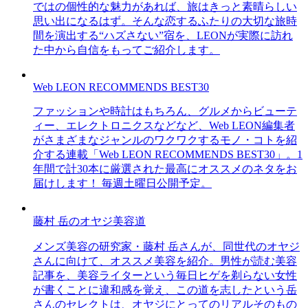
ではの個性的な魅力があれば、旅はきっと素晴らしい
思い出になるはず。そんな恋するふたりの大切な旅時
間を演出する“ハズさない”宿を、LEONが実際に訪れ
た中から自信をもってご紹介します。
Web LEON RECOMMENDS BEST30
ファッションや時計はもちろん、グルメからビューテ
ィー、エレクトロニクスなどなど、Web LEON編集者
がさまざまなジャンルのワクワクするモノ・コトを紹
介する連載「Web LEON RECOMMENDS BEST30」。1
年間で計30本に厳選された最高にオススメのネタをお
届けします！ 毎週土曜日公開予定。
藤村 岳のオヤジ美容道
メンズ美容の研究家・藤村 岳さんが、同世代のオヤジ
さんに向けて、オススメ美容を紹介。男性が読む美容
記事を、美容ライターという毎日ヒゲを剃らない女性
が書くことに違和感を覚え、この道を志したという岳
さんのセレクトは、オヤジにとってのリアルそのもの