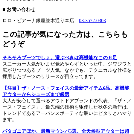
■ お問い合わせ
ロロ・ピアーナ銀座並木通り本店
03-3572-0303
この記事が気になった方は、こちらも
どうぞ
そろそろブーツでしょ。選ぶべきは高機能なこの６足
スニーカー人気がいまだ覚めやらずといった中、ジワジワと
広がりつつあるブーツ人気。なかでも、テクニカルな仕様を
採用したブーツのリリースが目立ってます。
【注目】ザ・ノース・フェイスの最新アイテム6品。高機能
アウターからシューズまで厳選
大人が安心して選べるアウトドアブランドの代表、「ザ・ノ
ース・フェイス」。最先端の技術を駆使した秋冬の新作は、
トレンドであるアーバンスポーティな装いにピタリとハマり
ます。
パタゴニアほか、最新マウンパ5選。全天候型アウターは超