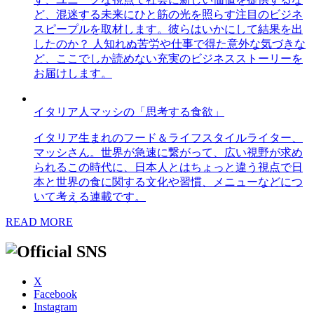
ど、混迷する未来にひと筋の光を照らす注目のビジネ
スピープルを取材します。彼らはいかにして結果を出
したのか？ 人知れぬ苦労や仕事で得た意外な気づきな
ど、ここでしか読めない充実のビジネスストーリーを
お届けします。
イタリア人マッシの「思考する食欲」
イタリア生まれのフード＆ライフスタイルライター、
マッシさん。世界が急速に繋がって、広い視野が求め
られるこの時代に、日本人とはちょっと違う視点で日
本と世界の食に関する文化や習慣、メニューなどにつ
いて考える連載です。
READ MORE
X
Facebook
Instagram