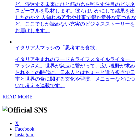
ど、混迷する未来にひと筋の光を照らす注目のビジネ
スピープルを取材します。彼らはいかにして結果を出
したのか？ 人知れぬ苦労や仕事で得た意外な気づきな
ど、ここでしか読めない充実のビジネスストーリーを
お届けします。
イタリア人マッシの「思考する食欲」
イタリア生まれのフード＆ライフスタイルライター、
マッシさん。世界が急速に繋がって、広い視野が求め
られるこの時代に、日本人とはちょっと違う視点で日
本と世界の食に関する文化や習慣、メニューなどにつ
いて考える連載です。
READ MORE
X
Facebook
Instagram