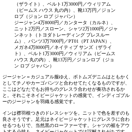
ジージャン4万8000円／カンタータ（カルネ）、
ニット2万円／スローン、シャツ2万1000円／ジャ
ンネット（トヨダトレーディング プレスルー
ム）、パンツ3万7000円／PT01（PT JAPAN）、
メガネ4万8000円／ネイティブ サンズ（ザライ
ト）、ベルト1万3000円／ウィリアム（ビームス
ハウス 丸の内）、靴13万円／ジョンロブ（ジョ
ン ロブ ジャパン）
ジージャン＝カジュアル服ゆえ、ボトムズデニムはともかく
としてチノやカーゴパンツと合わせてたくなるものですが、
ここはどなたでもお持ちのグレスラ合わせが奏功されるか
と。それこそネイビージャケットの感覚で、インディゴブル
ーのジージャンを羽織る感覚です。
インは襟羽根つきのドレスシャツを。ニットで色を差すのも
良さそうです。足元はネイビージャケットにグレスラに合わ
せるつもりで、当然黒のローファーです。シャツの裾をアウ
トする小技も、ネイビージャケットでは誤解されがちです