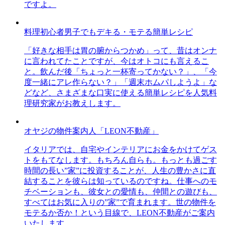
ですよ。
料理初心者男子でもデキる・モテる簡単レシピ
「好きな相手は胃の腑からつかめ」って、昔はオンナ
に言われてたことですが、今はオトコにも言えるこ
と。飲んだ後「ちょっと一杯寄ってかない？」、「今
度一緒にアレ作らない？」「週末ホムパしようよ」な
どなど、さまざまな口実に使える簡単レシピを人気料
理研究家がお教えします。
オヤジの物件案内人「LEON不動産」
イタリアでは、自宅やインテリアにお金をかけてゲス
トをもてなします。もちろん自らも。もっとも過ごす
時間の長い”家”に投資することが、人生の豊かさに直
結することを彼らは知っているのですね。仕事へのモ
チベーションも、彼女との愛情も、仲間との遊びも、
すべてはお気に入りの”家”で育まれます。世の物件を
モテるか否か！という目線で、LEON不動産がご案内
いたします。