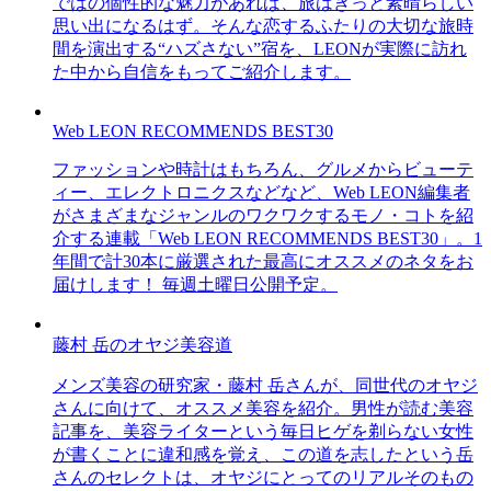
ではの個性的な魅力があれば、旅はきっと素晴らしい
思い出になるはず。そんな恋するふたりの大切な旅時
間を演出する“ハズさない”宿を、LEONが実際に訪れ
た中から自信をもってご紹介します。
Web LEON RECOMMENDS BEST30
ファッションや時計はもちろん、グルメからビューテ
ィー、エレクトロニクスなどなど、Web LEON編集者
がさまざまなジャンルのワクワクするモノ・コトを紹
介する連載「Web LEON RECOMMENDS BEST30」。1
年間で計30本に厳選された最高にオススメのネタをお
届けします！ 毎週土曜日公開予定。
藤村 岳のオヤジ美容道
メンズ美容の研究家・藤村 岳さんが、同世代のオヤジ
さんに向けて、オススメ美容を紹介。男性が読む美容
記事を、美容ライターという毎日ヒゲを剃らない女性
が書くことに違和感を覚え、この道を志したという岳
さんのセレクトは、オヤジにとってのリアルそのもの