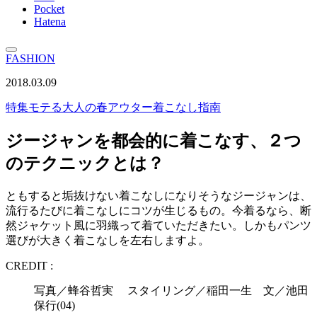
Pocket
Hatena
FASHION
2018.03.09
特集
モテる大人の春アウター着こなし指南
ジージャンを都会的に着こなす、２つ
のテクニックとは？
ともすると垢抜けない着こなしになりそうなジージャンは、
流行るたびに着こなしにコツが生じるもの。今着るなら、断
然ジャケット風に羽織って着ていただきたい。しかもパンツ
選びが大きく着こなしを左右しますよ。
CREDIT :
写真／蜂谷哲実 スタイリング／稲田一生 文／池田
保行(04)