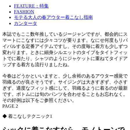
FEATURE：特集
FASHION
モテる大人の春アウター着こなし指南
カンタータ
本誌でもここ数年推しているジージャンですが、都会的にス
マートにこなすには少々コツが要ります。なにせ何度もリバ
イバルする定番アイテムですし、その度毎に着方も少しずつ
変わります。ときに細身シルエットのタイプをタイトフィッ
トでに着たり、シャツのようにジャケットに重ねてタイドア
ップする着方も流行りましたね。
今春はどうかといいますと、少し余裕のあるアウター感覚で
羽織るのが良さそうです。サイジングは大きすぎず、小さす
ぎず、適度なフィット感にして、羽織るように着るのが最新
です。ボトムには旬のパンツを合わせることもお忘れなく。
その好例は以下をご参照ください。
PAGE 2
◆ 着こなしテクニック1
シックに着こなすなら、モノトーンで