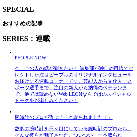
SPECIAL
おすすめの記事
SERIES：連載
PEOPLE NOW
今、この人の話が聞きたい！ 編集部が独自の目線でセ
レクトした注目ピープルのオリジナルインタビューを
お届けする連載コーナーです。芸能人から文化人、ス
ポーツ選手まで、注目の新人から納得のベテランま
で、他では読めないWeb LEONならではのスペシャル
トークをお楽しみください！
腕時計のプロが選ぶ「一本取られました！」
数多の腕時計を日々目にしている腕時計のプロたち。
そんな彼らが魅了された、ついつい「一本取られ