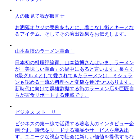
人の服見て我が服直せ
お洒落オヤジの実例をもとに、着こなし術とキーとな
るアイテム、そしてその演出効果をお伝えします。
山本益博のラーメン革命！
日本初の料理評論家、山本益博さんはいま、ラーメン
が「美味しい革命」の渦中にあると言います。長らく
B級グルメとして愛されてきたラーメンは、ミシュラ
ンも認める一流の料理へと変貌を遂げつつあります。
新時代に向けて群雄割拠する街のラーメン店を巨匠自
らが実食リポートする連載です。
ビジネス ストーリー
ビジネスの第一線で活躍する著名人のインタビュー企
画です。時代をリードする商品やサービスを産み出
す、ユニークな視点で社会に新しい価値を提供するな