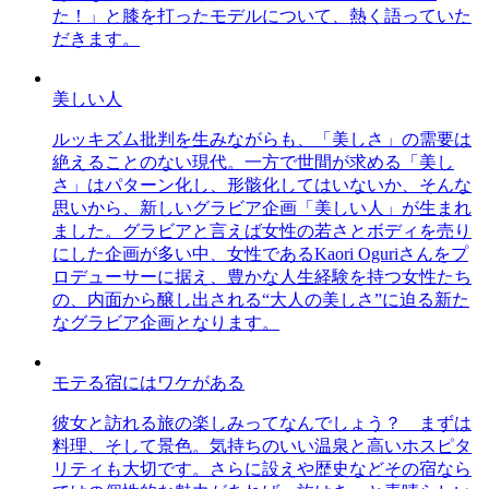
た！」と膝を打ったモデルについて、熱く語っていた
だきます。
美しい人
ルッキズム批判を生みながらも、「美しさ」の需要は
絶えることのない現代。一方で世間が求める「美し
さ」はパターン化し、形骸化してはいないか、そんな
思いから、新しいグラビア企画「美しい人」が生まれ
ました。グラビアと言えば女性の若さとボディを売り
にした企画が多い中、女性であるKaori Oguriさんをプ
ロデューサーに据え、豊かな人生経験を持つ女性たち
の、内面から醸し出される“大人の美しさ”に迫る新た
なグラビア企画となります。
モテる宿にはワケがある
彼女と訪れる旅の楽しみってなんでしょう？ まずは
料理、そして景色。気持ちのいい温泉と高いホスピタ
リティも大切です。さらに設えや歴史などその宿なら