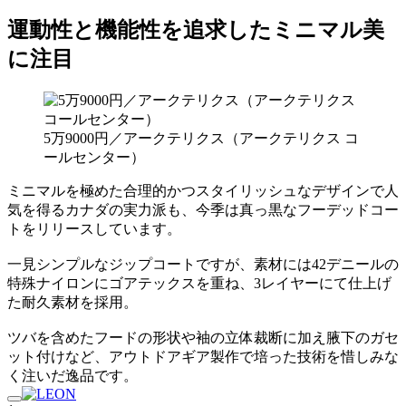
運動性と機能性を追求したミニマル美
に注目
5万9000円／アークテリクス（アークテリクス コ
ールセンター）
ミニマルを極めた合理的かつスタイリッシュなデザインで人
気を得るカナダの実力派も、今季は真っ黒なフーデッドコー
トをリリースしています。
一見シンプルなジップコートですが、素材には42デニールの
特殊ナイロンにゴアテックスを重ね、3レイヤーにて仕上げ
た耐久素材を採用。
ツバを含めたフードの形状や袖の立体裁断に加え腋下のガセ
ット付けなど、アウトドアギア製作で培った技術を惜しみな
く注いだ逸品です。