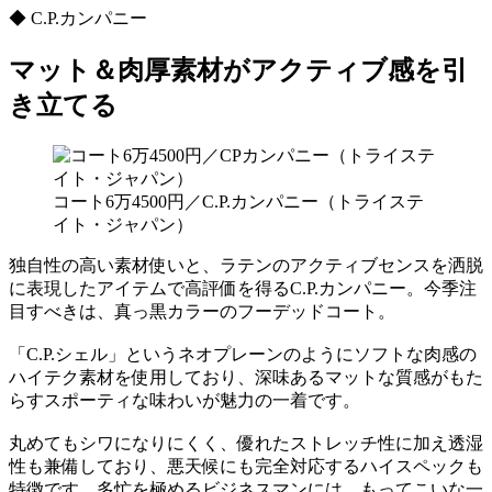
◆ C.P.カンパニー
マット＆肉厚素材がアクティブ感を引
き立てる
コート6万4500円／C.P.カンパニー（トライステ
イト・ジャパン）
独自性の高い素材使いと、ラテンのアクティブセンスを洒脱
に表現したアイテムで高評価を得るC.P.カンパニー。今季注
目すべきは、真っ黒カラーのフーデッドコート。
「C.P.シェル」というネオプレーンのようにソフトな肉感の
ハイテク素材を使用しており、深味あるマットな質感がもた
らすスポーティな味わいが魅力の一着です。
丸めてもシワになりにくく、優れたストレッチ性に加え透湿
性も兼備しており、悪天候にも完全対応するハイスペックも
特徴です。多忙を極めるビジネスマンには、もってこいな一