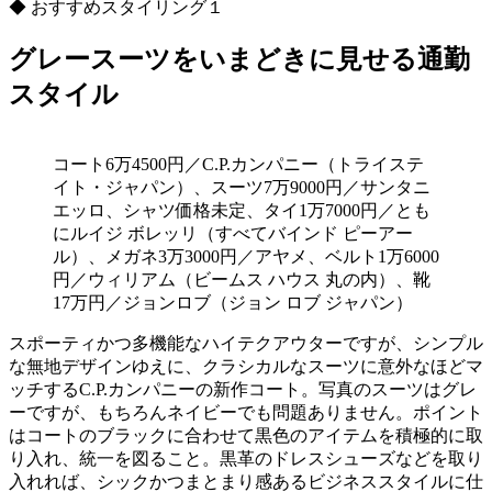
◆ おすすめスタイリング１
グレースーツをいまどきに見せる通勤
スタイル
コート6万4500円／C.P.カンパニー（トライステ
イト・ジャパン）、スーツ7万9000円／サンタニ
エッロ、シャツ価格未定、タイ1万7000円／とも
にルイジ ボレッリ（すべてバインド ピーアー
ル）、メガネ3万3000円／アヤメ、ベルト1万6000
円／ウィリアム（ビームス ハウス 丸の内）、靴
17万円／ジョンロブ（ジョン ロブ ジャパン）
スポーティかつ多機能なハイテクアウターですが、シンプル
な無地デザインゆえに、クラシカルなスーツに意外なほどマ
ッチするC.P.カンパニーの新作コート。写真のスーツはグレ
ーですが、もちろんネイビーでも問題ありません。ポイント
はコートのブラックに合わせて黒色のアイテムを積極的に取
り入れ、統一を図ること。黒革のドレスシューズなどを取り
入れれば、シックかつまとまり感あるビジネススタイルに仕