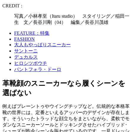
CREDIT :
写真／小林孝至（Itaru studio） スタイリング／稲田一
生 文／長谷川剛（04） 編集／長谷川茂雄
FEATURE：特集
FASHION
大人もやっぱりスニーカー
サントーニ
デュカルス
ヒロシツボウチ
パントフォラ・ドーロ
革靴顔のスニーカーなら履くシーンを
選ばない
例えばプレーントゥやウイングチップなど。伝統的な本格革
靴の世界には、定番といえるアッパーのデザインが存在しま
す。そういったトラッドな顔立ちをまといながら、柔軟でモ
ダンなスニーカーソールとドッキングさせたハイブリッド･
シューズが昨今シーンを賑わせているのです。一見ドレッシ