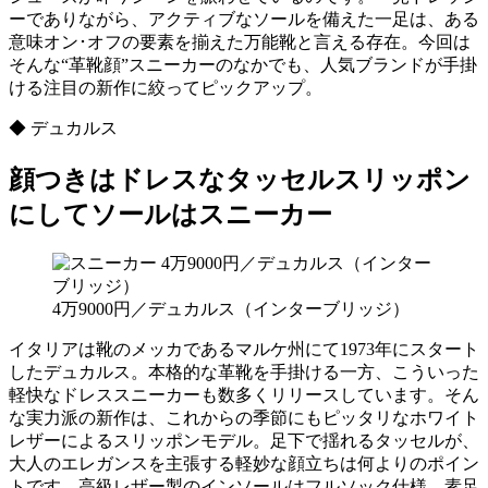
ーでありながら、アクティブなソールを備えた一足は、ある
意味オン･オフの要素を揃えた万能靴と言える存在。今回は
そんな“革靴顔”スニーカーのなかでも、人気ブランドが手掛
ける注目の新作に絞ってピックアップ。
◆ デュカルス
顔つきはドレスなタッセルスリッポン
にしてソールはスニーカー
4万9000円／デュカルス（インターブリッジ）
イタリアは靴のメッカであるマルケ州にて1973年にスタート
したデュカルス。本格的な革靴を手掛ける一方、こういった
軽快なドレススニーカーも数多くリリースしています。そん
な実力派の新作は、これからの季節にもピッタリなホワイト
レザーによるスリッポンモデル。足下で揺れるタッセルが、
大人のエレガンスを主張する軽妙な顔立ちは何よりのポイン
トです。高級レザー製のインソールはフルソック仕様。素足