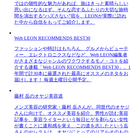
ではの個性的な魅力があれば、旅はきっと素晴らしい
思い出になるはず。そんな恋するふたりの大切な旅時
間を演出する“ハズさない”宿を、LEONが実際に訪れ
た中から自信をもってご紹介します。
Web LEON RECOMMENDS BEST30
ファッションや時計はもちろん、グルメからビューテ
ィー、エレクトロニクスなどなど、Web LEON編集者
がさまざまなジャンルのワクワクするモノ・コトを紹
介する連載「Web LEON RECOMMENDS BEST30」。1
年間で計30本に厳選された最高にオススメのネタをお
届けします！ 毎週土曜日公開予定。
藤村 岳のオヤジ美容道
メンズ美容の研究家・藤村 岳さんが、同世代のオヤジ
さんに向けて、オススメ美容を紹介。男性が読む美容
記事を、美容ライターという毎日ヒゲを剃らない女性
が書くことに違和感を覚え、この道を志したという岳
さんのセレクトは、オヤジにとってのリアルそのもの