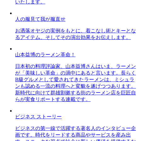
いたします。
人の服見て我が服直せ
お洒落オヤジの実例をもとに、着こなし術とキーとな
るアイテム、そしてその演出効果をお伝えします。
山本益博のラーメン革命！
日本初の料理評論家、山本益博さんはいま、ラーメン
が「美味しい革命」の渦中にあると言います。長らく
B級グルメとして愛されてきたラーメンは、ミシュラ
ンも認める一流の料理へと変貌を遂げつつあります。
新時代に向けて群雄割拠する街のラーメン店を巨匠自
らが実食リポートする連載です。
ビジネス ストーリー
ビジネスの第一線で活躍する著名人のインタビュー企
画です。時代をリードする商品やサービスを産み出