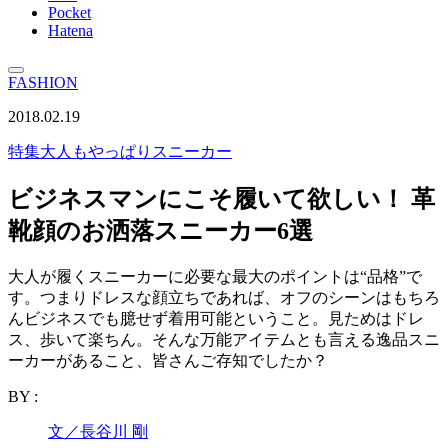
Pocket
Hatena
FASHION
2018.02.19
特集
大人もやっぱりスニーカー
ビジネスマンにこそ履いて欲しい！ 革
靴顔のお洒落スニーカー6選
大人が履くスニーカーに必要な最大のポイントは“品格”で
す。つまりドレスな顔立ちであれば、オフのシーンはもちろ
んビジネスでも臆せず着用可能ということ。見ためはドレ
ス、歩いて楽ちん。そんな万能アイテムとも言える逸品スニ
ーカーがあること、皆さんご存知でしたか？
BY :
文／長谷川 剛