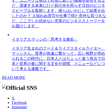
す、ユニークな視点で社会に新しい価値を提供するな
ど、混迷する未来にひと筋の光を照らす注目のビジネ
スピープルを取材します。彼らはいかにして結果を出
したのか？ 人知れぬ苦労や仕事で得た意外な気づきな
ど、ここでしか読めない充実のビジネスストーリーを
お届けします。
イタリア人マッシの「思考する食欲」
イタリア生まれのフード＆ライフスタイルライター、
マッシさん。世界が急速に繋がって、広い視野が求め
られるこの時代に、日本人とはちょっと違う視点で日
本と世界の食に関する文化や習慣、メニューなどにつ
いて考える連載です。
READ MORE
X
Facebook
Instagram