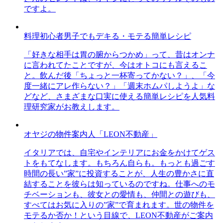
ですよ。
料理初心者男子でもデキる・モテる簡単レシピ
「好きな相手は胃の腑からつかめ」って、昔はオンナ
に言われてたことですが、今はオトコにも言えるこ
と。飲んだ後「ちょっと一杯寄ってかない？」、「今
度一緒にアレ作らない？」「週末ホムパしようよ」な
どなど、さまざまな口実に使える簡単レシピを人気料
理研究家がお教えします。
オヤジの物件案内人「LEON不動産」
イタリアでは、自宅やインテリアにお金をかけてゲス
トをもてなします。もちろん自らも。もっとも過ごす
時間の長い”家”に投資することが、人生の豊かさに直
結することを彼らは知っているのですね。仕事へのモ
チベーションも、彼女との愛情も、仲間との遊びも、
すべてはお気に入りの”家”で育まれます。世の物件を
モテるか否か！という目線で、LEON不動産がご案内