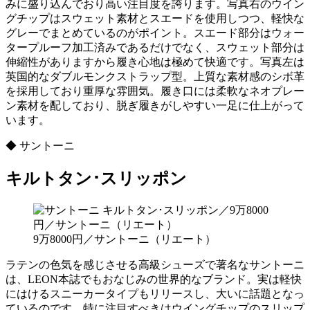
みに盛り込んでおり高い注目度を誇ります。写真右のウイン
グチップはスウェット素材とスエードを使用しつつ、軽快な
グレーでまとめているのがポイント。スエード部分はウォー
タープルーフ加工済みであるだけでなく、スウェット部分は
伸縮性がありますから履き心地は極めて快適です。写真左は
英国的なダブルモンクストラップ型。上質な素材感のシボ革
を採用しており重厚な雰囲気。履き口には柔軟なネオプレー
ン素材を配しており、脱ぎ履きがしやすい一足に仕上がって
います。
◆ サントーニ
キルトタン･スリッポン
9万8000円／サントーニ（リエート）
ラテンの色気を感じさせる高級シューズで著名なサントーニ
は、LEON本誌でもおなじみの世界的なブランド。実は軽快
にはけるスニーカータイプもリリースし、大いに話題となっ
ているのです。特に注目すべきはウイングチップのスリップ