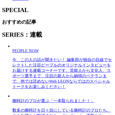
SPECIAL
おすすめの記事
SERIES：連載
PEOPLE NOW
今、この人の話が聞きたい！ 編集部が独自の目線でセ
レクトした注目ピープルのオリジナルインタビューを
お届けする連載コーナーです。芸能人から文化人、ス
ポーツ選手まで、注目の新人から納得のベテランま
で、他では読めないWeb LEONならではのスペシャル
トークをお楽しみください！
腕時計のプロが選ぶ「一本取られました！」
数多の腕時計を日々目にしている腕時計のプロたち。