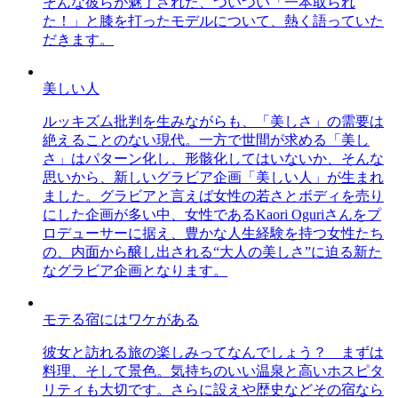
そんな彼らが魅了された、ついつい「一本取られ
た！」と膝を打ったモデルについて、熱く語っていた
だきます。
美しい人
ルッキズム批判を生みながらも、「美しさ」の需要は
絶えることのない現代。一方で世間が求める「美し
さ」はパターン化し、形骸化してはいないか、そんな
思いから、新しいグラビア企画「美しい人」が生まれ
ました。グラビアと言えば女性の若さとボディを売り
にした企画が多い中、女性であるKaori Oguriさんをプ
ロデューサーに据え、豊かな人生経験を持つ女性たち
の、内面から醸し出される“大人の美しさ”に迫る新た
なグラビア企画となります。
モテる宿にはワケがある
彼女と訪れる旅の楽しみってなんでしょう？ まずは
料理、そして景色。気持ちのいい温泉と高いホスピタ
リティも大切です。さらに設えや歴史などその宿なら