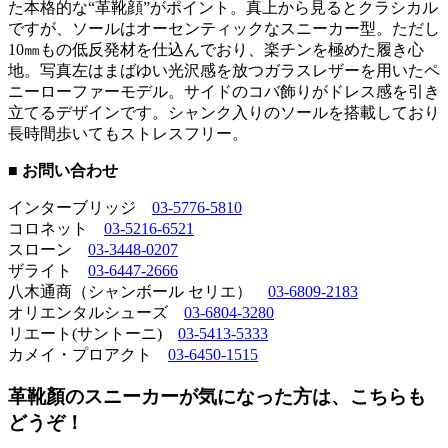
た本格的な“革靴顔”がポイント。真上から見るとクラシカル
ですが、ソールはオーセンティックなスニーカー型。ただし
10㎜もの低反発材を仕込んでおり、楽チンを極めた履き心
地。写真左はまばゆい光沢感を放つガラスレザーを用いたペ
ニーローファーモデル。サイドのコバ飾りがドレス感を引き
立てるデザインです。シャンク入りのソールを搭載しており
長時間歩いてもストレスフリー。
■ お問い合わせ
インターブリッジ
03-5776-5810
コロネット
03-5216-6521
スローン
03-3448-0207
ザライト
03-6447-2666
八木通商（シャンボール セリエ）
03-6809-2183
オリエンタルシューズ
03-6804-3280
リエート(サントーニ)
03-5413-5333
カメイ・プロアクト
03-6450-1515
革靴顏のスニーカーが気になった方は、こちらも
どうぞ！