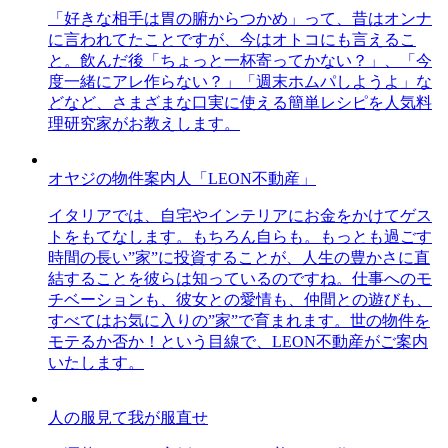
「好きな相手は胃の腑からつかめ」って、昔はオンナ
に言われてたことですが、今はオトコにも言えるこ
と。飲んだ後「ちょっと一杯寄ってかない？」、「今
度一緒にアレ作らない？」「週末ホムパしようよ」な
どなど、さまざまな口実に使える簡単レシピを人気料
理研究家がお教えします。
オヤジの物件案内人「LEON不動産」
イタリアでは、自宅やインテリアにお金をかけてゲス
トをもてなします。もちろん自らも。もっとも過ごす
時間の長い”家”に投資することが、人生の豊かさに直
結することを彼らは知っているのですね。仕事へのモ
チベーションも、彼女との愛情も、仲間との遊びも、
すべてはお気に入りの”家”で育まれます。世の物件を
モテるか否か！という目線で、LEON不動産がご案内
いたします。
人の服見て我が服直せ