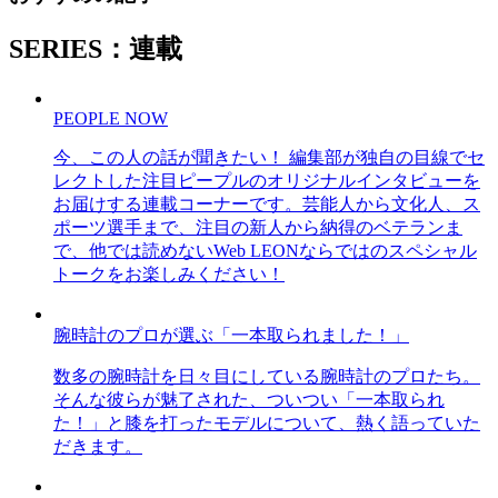
SERIES：連載
PEOPLE NOW
今、この人の話が聞きたい！ 編集部が独自の目線でセ
レクトした注目ピープルのオリジナルインタビューを
お届けする連載コーナーです。芸能人から文化人、ス
ポーツ選手まで、注目の新人から納得のベテランま
で、他では読めないWeb LEONならではのスペシャル
トークをお楽しみください！
腕時計のプロが選ぶ「一本取られました！」
数多の腕時計を日々目にしている腕時計のプロたち。
そんな彼らが魅了された、ついつい「一本取られ
た！」と膝を打ったモデルについて、熱く語っていた
だきます。