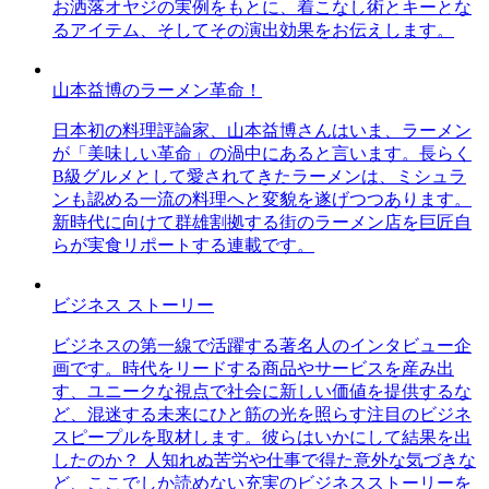
お洒落オヤジの実例をもとに、着こなし術とキーとな
るアイテム、そしてその演出効果をお伝えします。
山本益博のラーメン革命！
日本初の料理評論家、山本益博さんはいま、ラーメン
が「美味しい革命」の渦中にあると言います。長らく
B級グルメとして愛されてきたラーメンは、ミシュラ
ンも認める一流の料理へと変貌を遂げつつあります。
新時代に向けて群雄割拠する街のラーメン店を巨匠自
らが実食リポートする連載です。
ビジネス ストーリー
ビジネスの第一線で活躍する著名人のインタビュー企
画です。時代をリードする商品やサービスを産み出
す、ユニークな視点で社会に新しい価値を提供するな
ど、混迷する未来にひと筋の光を照らす注目のビジネ
スピープルを取材します。彼らはいかにして結果を出
したのか？ 人知れぬ苦労や仕事で得た意外な気づきな
ど、ここでしか読めない充実のビジネスストーリーを