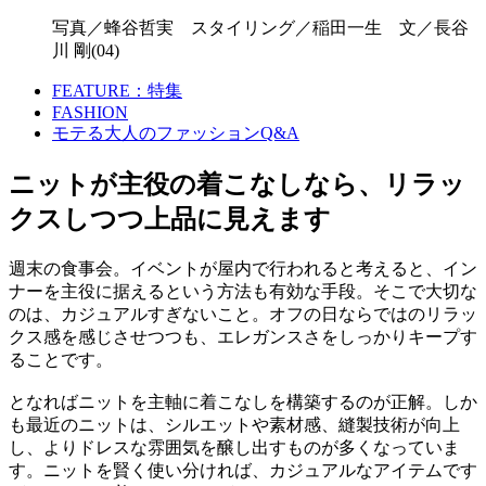
写真／蜂谷哲実 スタイリング／稲田一生 文／長谷
川 剛(04)
FEATURE：特集
FASHION
モテる大人のファッションQ&A
ニットが主役の着こなしなら、リラッ
クスしつつ上品に見えます
週末の食事会。イベントが屋内で行われると考えると、イン
ナーを主役に据えるという方法も有効な手段。そこで大切な
のは、カジュアルすぎないこと。オフの日ならではのリラッ
クス感を感じさせつつも、エレガンスさをしっかりキープす
ることです。
となればニットを主軸に着こなしを構築するのが正解。しか
も最近のニットは、シルエットや素材感、縫製技術が向上
し、よりドレスな雰囲気を醸し出すものが多くなっていま
す。ニットを賢く使い分ければ、カジュアルなアイテムです