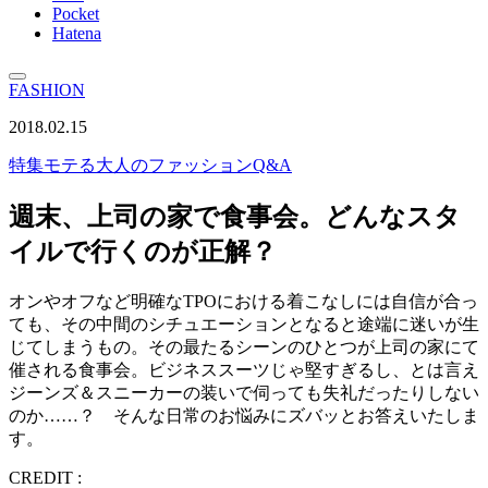
Pocket
Hatena
FASHION
2018.02.15
特集
モテる大人のファッションQ&A
週末、上司の家で食事会。どんなスタ
イルで行くのが正解？
オンやオフなど明確なTPOにおける着こなしには自信が合っ
ても、その中間のシチュエーションとなると途端に迷いが生
じてしまうもの。その最たるシーンのひとつが上司の家にて
催される食事会。ビジネススーツじゃ堅すぎるし、とは言え
ジーンズ＆スニーカーの装いで伺っても失礼だったりしない
のか……？ そんな日常のお悩みにズバッとお答えいたしま
す。
CREDIT :