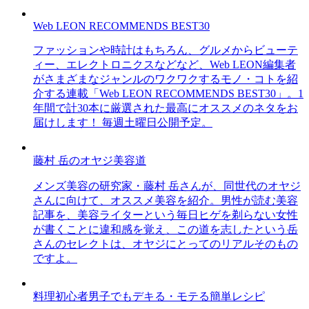
Web LEON RECOMMENDS BEST30
ファッションや時計はもちろん、グルメからビューテ
ィー、エレクトロニクスなどなど、Web LEON編集者
がさまざまなジャンルのワクワクするモノ・コトを紹
介する連載「Web LEON RECOMMENDS BEST30」。1
年間で計30本に厳選された最高にオススメのネタをお
届けします！ 毎週土曜日公開予定。
藤村 岳のオヤジ美容道
メンズ美容の研究家・藤村 岳さんが、同世代のオヤジ
さんに向けて、オススメ美容を紹介。男性が読む美容
記事を、美容ライターという毎日ヒゲを剃らない女性
が書くことに違和感を覚え、この道を志したという岳
さんのセレクトは、オヤジにとってのリアルそのもの
ですよ。
料理初心者男子でもデキる・モテる簡単レシピ