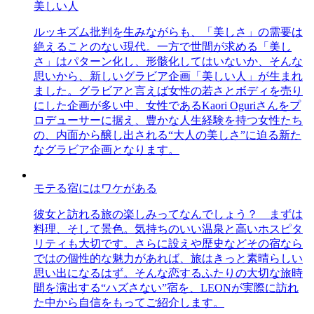
美しい人
ルッキズム批判を生みながらも、「美しさ」の需要は
絶えることのない現代。一方で世間が求める「美し
さ」はパターン化し、形骸化してはいないか、そんな
思いから、新しいグラビア企画「美しい人」が生まれ
ました。グラビアと言えば女性の若さとボディを売り
にした企画が多い中、女性であるKaori Oguriさんをプ
ロデューサーに据え、豊かな人生経験を持つ女性たち
の、内面から醸し出される“大人の美しさ”に迫る新た
なグラビア企画となります。
モテる宿にはワケがある
彼女と訪れる旅の楽しみってなんでしょう？ まずは
料理、そして景色。気持ちのいい温泉と高いホスピタ
リティも大切です。さらに設えや歴史などその宿なら
ではの個性的な魅力があれば、旅はきっと素晴らしい
思い出になるはず。そんな恋するふたりの大切な旅時
間を演出する“ハズさない”宿を、LEONが実際に訪れ
た中から自信をもってご紹介します。