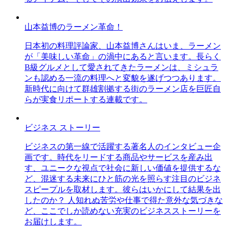
山本益博のラーメン革命！
日本初の料理評論家、山本益博さんはいま、ラーメン
が「美味しい革命」の渦中にあると言います。長らく
B級グルメとして愛されてきたラーメンは、ミシュラ
ンも認める一流の料理へと変貌を遂げつつあります。
新時代に向けて群雄割拠する街のラーメン店を巨匠自
らが実食リポートする連載です。
ビジネス ストーリー
ビジネスの第一線で活躍する著名人のインタビュー企
画です。時代をリードする商品やサービスを産み出
す、ユニークな視点で社会に新しい価値を提供するな
ど、混迷する未来にひと筋の光を照らす注目のビジネ
スピープルを取材します。彼らはいかにして結果を出
したのか？ 人知れぬ苦労や仕事で得た意外な気づきな
ど、ここでしか読めない充実のビジネスストーリーを
お届けします。