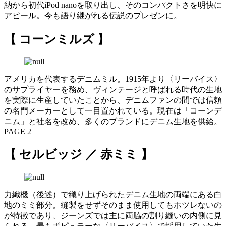
納から初代iPod nanoを取り出し、そのコンパクトさを明快に
アピール。今も語り継がれる伝説のプレゼンに。
【 コーンミルズ 】
アメリカを代表するデニムミル。1915年より〈リーバイス〉
のサプライヤーを務め、ヴィンテージと呼ばれる時代の生地
を実際に生産していたことから、デニムファンの間では信頼
の名門メーカーとして一目置かれている。現在は「コーンデ
ニム」と社名を改め、多くのブランドにデニム生地を供給。
PAGE 2
【 セルビッジ ／ 赤ミミ 】
力織機（後述）で織り上げられたデニム生地の両端にある白
地のミミ部分。縫製をせずそのまま使用してもホツレないの
が特徴であり、ジーンズでは主に両脇の割り縫いの内側に見