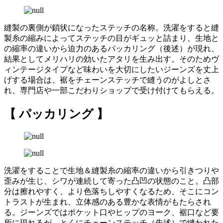
縫製の裏側が鎖状になったステッチの名称。洗濯をすると縫
製糸の縮みによってステッチの目がギュッと詰まり、生地と
の縮率の違いから迫力のあるパッカリング（後述）が現れ、
結果としてメリハリの効いたアタリを生み出す。そのためヴ
ィンテージタイプなど味わいを大切にしたいジーンズを丈上
げする場合は、裾をチェーンステッチで縫うのがよしとさ
れ、専門店や一部こだわりショップで受け付けてもらえる。
【 パッカリング 】
洗濯をすることで生地＆縫製糸の縮率の違いから引きつりや
歪みが生じ、シワが連続して寄った凸凹の状態のこと。凸部
分は擦れやすく、より色落ちしやすくなるため、そこにコン
トラストが生まれ、立体感のある豊かな表情がもたらされ
る。ジーンズではポケット口やヒップのヨーク、裾口など要
所に現れるが、とくにチェーンステッチ（先述）で縫われた