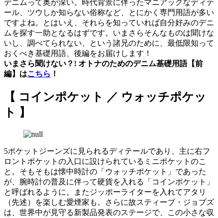
デニムって奥が深い。時代背景に伴ったマニアックなディテ
ール、ツウしか知らない俗称など、とにかく専門用語が多い
ですよね。とはいえ、それらを知っていれば自分好みのデニ
ムを探す一助となるはずです。いまさらそんなものは聞けな
いし、調べてられない、という諸兄のために、最低限知って
おくべき基礎用語、後編をお届けします！
いまさら聞けない？! オトナのためのデニム基礎用語【前
編】は
こちら
！
【 コインポケット ／ ウォッチポケッ
ト 】
5ポケットジーンズに見られるディテールであり、主に右フ
ロントポケットの入口に設けられているミニポケットのこ
と。そもそもは懐中時計の「ウォッチポケット」であった
が、腕時計の普及に伴って硬貨を入れる「コインポケット」
と呼ばれるように。またジッポーライターを入れてアタリ
（先述）を楽しむ愛煙家も。さらに故スティーブ・ジョブズ
は、世界中が見守る新製品発表のステージで、この小さな収