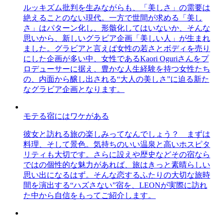
ルッキズム批判を生みながらも、「美しさ」の需要は
絶えることのない現代。一方で世間が求める「美し
さ」はパターン化し、形骸化してはいないか、そんな
思いから、新しいグラビア企画「美しい人」が生まれ
ました。グラビアと言えば女性の若さとボディを売り
にした企画が多い中、女性であるKaori Oguriさんをプ
ロデューサーに据え、豊かな人生経験を持つ女性たち
の、内面から醸し出される“大人の美しさ”に迫る新た
なグラビア企画となります。
モテる宿にはワケがある
彼女と訪れる旅の楽しみってなんでしょう？ まずは
料理、そして景色。気持ちのいい温泉と高いホスピタ
リティも大切です。さらに設えや歴史などその宿なら
ではの個性的な魅力があれば、旅はきっと素晴らしい
思い出になるはず。そんな恋するふたりの大切な旅時
間を演出する“ハズさない”宿を、LEONが実際に訪れ
た中から自信をもってご紹介します。