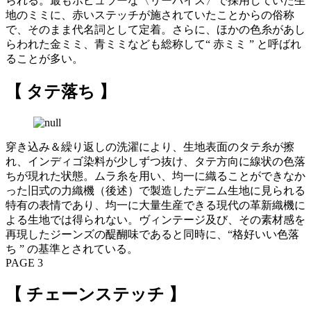
られる。最もポピュラーな〈リーバイス〉で採用していた生
地のミミに、赤いステッチが施されていたことからの俗称
で、そのまま代名詞として定着。さらに、ほかの色糸があし
らわれた金ミミ、青ミミなども総称して“ 赤ミミ ” と呼ばれ
ることが多い。
【 タテ落ち 】
穿き込み＆繰り返しの洗濯により、生地表面のタテ糸が擦
れ、インディゴ染料が少しずつ抜け、タテ方向に線状の色落
ちが現れた状態。ムラ糸を用い、均一に織ることができなか
った旧式の力織機（後述）で製造したデニム生地に見られる
特有の表情であり、均一に大量生産できる現代の革新織機に
よる生地では得られない。ヴィンテージ及び、その素材感を
再現したジーンズの醍醐味であると同時に、“格好いい色落
ち ” の基準とされている。
PAGE 3
【 チェーンステッチ 】