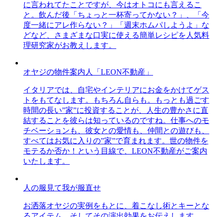
に言われてたことですが、今はオトコにも言えるこ
と。飲んだ後「ちょっと一杯寄ってかない？」、「今
度一緒にアレ作らない？」「週末ホムパしようよ」な
どなど、さまざまな口実に使える簡単レシピを人気料
理研究家がお教えします。
オヤジの物件案内人「LEON不動産」
イタリアでは、自宅やインテリアにお金をかけてゲス
トをもてなします。もちろん自らも。もっとも過ごす
時間の長い”家”に投資することが、人生の豊かさに直
結することを彼らは知っているのですね。仕事へのモ
チベーションも、彼女との愛情も、仲間との遊びも、
すべてはお気に入りの”家”で育まれます。世の物件を
モテるか否か！という目線で、LEON不動産がご案内
いたします。
人の服見て我が服直せ
お洒落オヤジの実例をもとに、着こなし術とキーとな
るアイテム、そしてその演出効果をお伝えします。