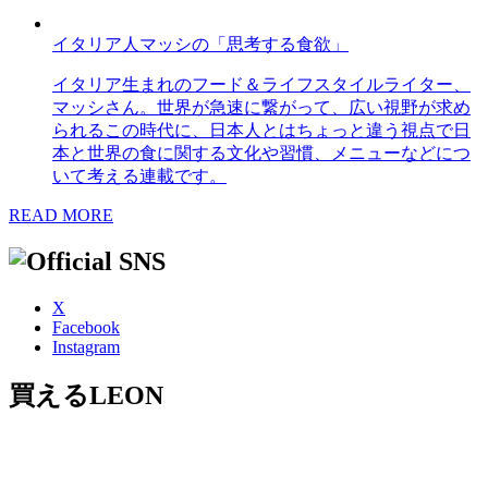
イタリア人マッシの「思考する食欲」
イタリア生まれのフード＆ライフスタイルライター、
マッシさん。世界が急速に繋がって、広い視野が求め
られるこの時代に、日本人とはちょっと違う視点で日
本と世界の食に関する文化や習慣、メニューなどにつ
いて考える連載です。
READ MORE
X
Facebook
Instagram
買えるLEON