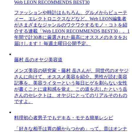
Web LEON RECOMMENDS BEST30
ファッションや時計はもちろん、グルメからビューテ
ィー、エレクトロニクスなどなど、Web LEON編集者
がさまざまなジャンルのワクワクするモノ・コトを紹
介する連載「Web LEON RECOMMENDS BEST30」。1
年間で計30本に厳選された最高にオススメのネタをお
届けします！ 毎週土曜日公開予定。
藤村 岳のオヤジ美容道
メンズ美容の研究家・藤村 岳さんが、同世代のオヤジ
さんに向けて、オススメ美容を紹介。男性が読む美容
記事を、美容ライターという毎日ヒゲを剃らない女性
が書くことに違和感を覚え、この道を志したという岳
さんのセレクトは、オヤジにとってのリアルそのもの
ですよ。
料理初心者男子でもデキる・モテる簡単レシピ
「好きな相手は胃の腑からつかめ」って、昔はオンナ