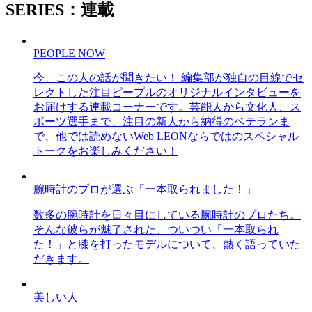
SERIES：連載
PEOPLE NOW
今、この人の話が聞きたい！ 編集部が独自の目線でセ
レクトした注目ピープルのオリジナルインタビューを
お届けする連載コーナーです。芸能人から文化人、ス
ポーツ選手まで、注目の新人から納得のベテランま
で、他では読めないWeb LEONならではのスペシャル
トークをお楽しみください！
腕時計のプロが選ぶ「一本取られました！」
数多の腕時計を日々目にしている腕時計のプロたち。
そんな彼らが魅了された、ついつい「一本取られ
た！」と膝を打ったモデルについて、熱く語っていた
だきます。
美しい人