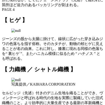
箇所ほど迫力のあるパッカリングが刻まれる。
PAGE 4
【 ヒゲ 】
ジーンズの股から太腿に掛けて、線状に広がった穿き込みジ
ワの色落ちを指す俗称。そのカタチが、動物の頰ヒゲに見え
ることが名の由来。これに対し、膝裏に現れる同様の色落ち
を“ 裏ヒゲ ”、またハニカム模様に似るため “ ハチノス ” と
も呼ばれる。
【 力織機 ／ シャトル織機 】
写真提供／KAIHARA CORPORATION
セルビッジ（先述）付きのデニム生地を織ることができ、ヴ
ィンテージと呼ばれる時代の生地を実際に製織していた旧式
織機のこと。より効率的に大量生産できる最新の革新織機と