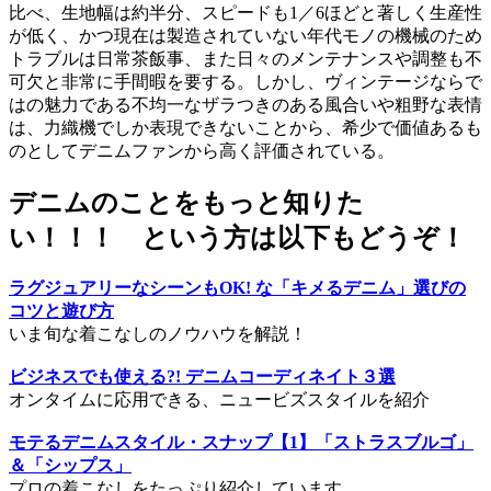
比べ、生地幅は約半分、スピードも1／6ほどと著しく生産性
が低く、かつ現在は製造されていない年代モノの機械のため
トラブルは日常茶飯事、また日々のメンテナンスや調整も不
可欠と非常に手間暇を要する。しかし、ヴィンテージならで
はの魅力である不均一なザラつきのある風合いや粗野な表情
は、力織機でしか表現できないことから、希少で価値あるも
のとしてデニムファンから高く評価されている。
デニムのことをもっと知りた
い！！！ という方は以下もどうぞ！
ラグジュアリーなシーンもOK! な「キメるデニム」選びの
コツと遊び方
いま旬な着こなしのノウハウを解説！
ビジネスでも使える?! デニムコーディネイト３選
オンタイムに応用できる、ニュービズスタイルを紹介
モテるデニムスタイル・スナップ【1】「ストラスブルゴ」
＆「シップス」
プロの着こなしをたっぷり紹介しています