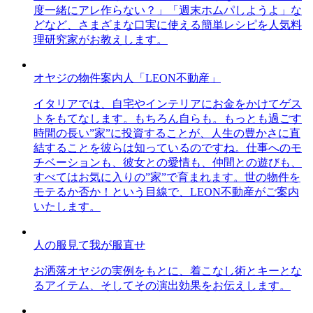
度一緒にアレ作らない？」「週末ホムパしようよ」な
どなど、さまざまな口実に使える簡単レシピを人気料
理研究家がお教えします。
オヤジの物件案内人「LEON不動産」
イタリアでは、自宅やインテリアにお金をかけてゲス
トをもてなします。もちろん自らも。もっとも過ごす
時間の長い”家”に投資することが、人生の豊かさに直
結することを彼らは知っているのですね。仕事へのモ
チベーションも、彼女との愛情も、仲間との遊びも、
すべてはお気に入りの”家”で育まれます。世の物件を
モテるか否か！という目線で、LEON不動産がご案内
いたします。
人の服見て我が服直せ
お洒落オヤジの実例をもとに、着こなし術とキーとな
るアイテム、そしてその演出効果をお伝えします。