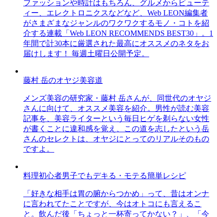
ファッションや時計はもちろん、グルメからビューテ
ィー、エレクトロニクスなどなど、Web LEON編集者
がさまざまなジャンルのワクワクするモノ・コトを紹
介する連載「Web LEON RECOMMENDS BEST30」。1
年間で計30本に厳選された最高にオススメのネタをお
届けします！ 毎週土曜日公開予定。
藤村 岳のオヤジ美容道
メンズ美容の研究家・藤村 岳さんが、同世代のオヤジ
さんに向けて、オススメ美容を紹介。男性が読む美容
記事を、美容ライターという毎日ヒゲを剃らない女性
が書くことに違和感を覚え、この道を志したという岳
さんのセレクトは、オヤジにとってのリアルそのもの
ですよ。
料理初心者男子でもデキる・モテる簡単レシピ
「好きな相手は胃の腑からつかめ」って、昔はオンナ
に言われてたことですが、今はオトコにも言えるこ
と。飲んだ後「ちょっと一杯寄ってかない？」、「今