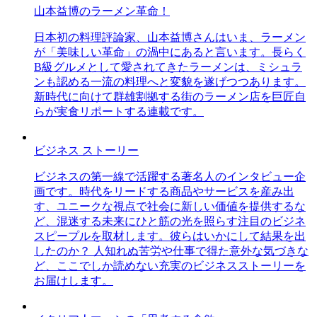
山本益博のラーメン革命！
日本初の料理評論家、山本益博さんはいま、ラーメン
が「美味しい革命」の渦中にあると言います。長らく
B級グルメとして愛されてきたラーメンは、ミシュラ
ンも認める一流の料理へと変貌を遂げつつあります。
新時代に向けて群雄割拠する街のラーメン店を巨匠自
らが実食リポートする連載です。
ビジネス ストーリー
ビジネスの第一線で活躍する著名人のインタビュー企
画です。時代をリードする商品やサービスを産み出
す、ユニークな視点で社会に新しい価値を提供するな
ど、混迷する未来にひと筋の光を照らす注目のビジネ
スピープルを取材します。彼らはいかにして結果を出
したのか？ 人知れぬ苦労や仕事で得た意外な気づきな
ど、ここでしか読めない充実のビジネスストーリーを
お届けします。