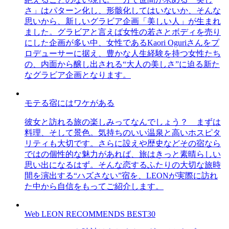
さ」はパターン化し、形骸化してはいないか、そんな
思いから、新しいグラビア企画「美しい人」が生まれ
ました。グラビアと言えば女性の若さとボディを売り
にした企画が多い中、女性であるKaori Oguriさんをプ
ロデューサーに据え、豊かな人生経験を持つ女性たち
の、内面から醸し出される“大人の美しさ”に迫る新た
なグラビア企画となります。
モテる宿にはワケがある
彼女と訪れる旅の楽しみってなんでしょう？ まずは
料理、そして景色。気持ちのいい温泉と高いホスピタ
リティも大切です。さらに設えや歴史などその宿なら
ではの個性的な魅力があれば、旅はきっと素晴らしい
思い出になるはず。そんな恋するふたりの大切な旅時
間を演出する“ハズさない”宿を、LEONが実際に訪れ
た中から自信をもってご紹介します。
Web LEON RECOMMENDS BEST30