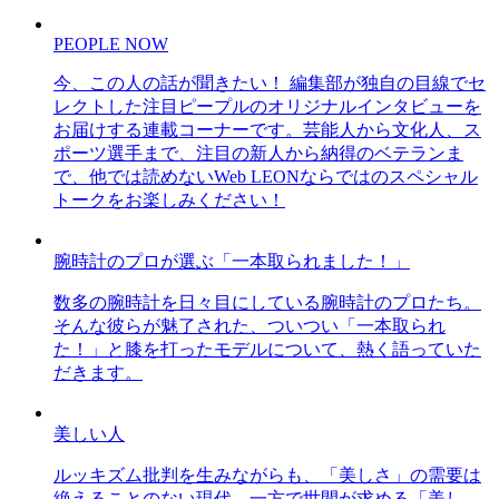
PEOPLE NOW
今、この人の話が聞きたい！ 編集部が独自の目線でセ
レクトした注目ピープルのオリジナルインタビューを
お届けする連載コーナーです。芸能人から文化人、ス
ポーツ選手まで、注目の新人から納得のベテランま
で、他では読めないWeb LEONならではのスペシャル
トークをお楽しみください！
腕時計のプロが選ぶ「一本取られました！」
数多の腕時計を日々目にしている腕時計のプロたち。
そんな彼らが魅了された、ついつい「一本取られ
た！」と膝を打ったモデルについて、熱く語っていた
だきます。
美しい人
ルッキズム批判を生みながらも、「美しさ」の需要は
絶えることのない現代。一方で世間が求める「美し