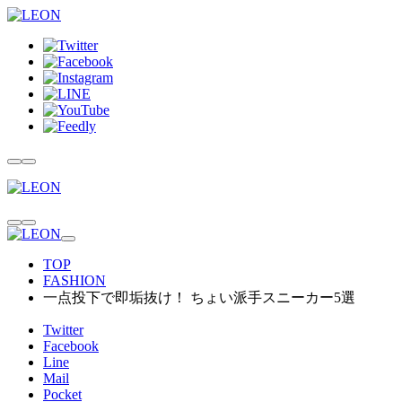
TOP
FASHION
一点投下で即垢抜け！ ちょい派手スニーカー5選
Twitter
Facebook
Line
Mail
Pocket