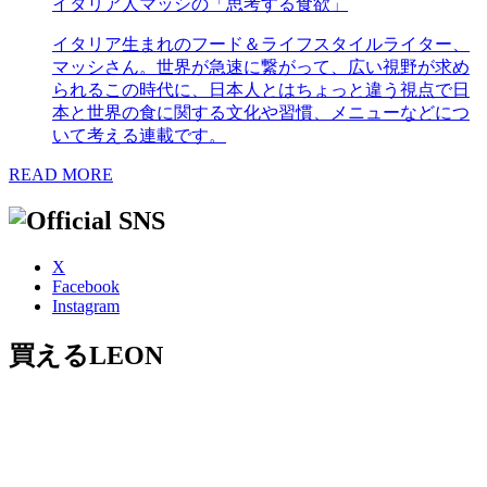
イタリア人マッシの「思考する食欲」
イタリア生まれのフード＆ライフスタイルライター、
マッシさん。世界が急速に繋がって、広い視野が求め
られるこの時代に、日本人とはちょっと違う視点で日
本と世界の食に関する文化や習慣、メニューなどにつ
いて考える連載です。
READ MORE
X
Facebook
Instagram
買えるLEON