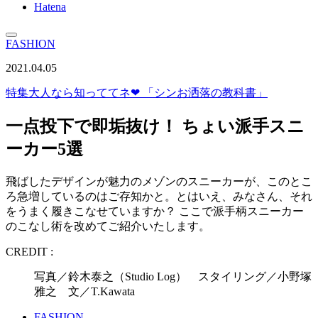
Hatena
FASHION
2021.04.05
特集
大人なら知っててネ❤︎ 「シンお洒落の教科書」
一点投下で即垢抜け！ ちょい派手スニ
ーカー5選
飛ばしたデザインが魅力のメゾンのスニーカーが、このとこ
ろ急増しているのはご存知かと。とはいえ、みなさん、それ
をうまく履きこなせていますか？ ここで派手柄スニーカー
のこなし術を改めてご紹介いたします。
CREDIT :
写真／鈴木泰之（Studio Log） スタイリング／小野塚
雅之 文／T.Kawata
FASHION