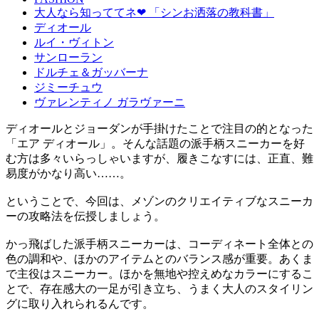
大人なら知っててネ❤︎ 「シンお洒落の教科書」
ディオール
ルイ・ヴィトン
サンローラン
ドルチェ＆ガッバーナ
ジミーチュウ
ヴァレンティノ ガラヴァーニ
ディオールとジョーダンが手掛けたことで注目の的となった
「エア ディオール」。そんな話題の派手柄スニーカーを好
む方は多々いらっしゃいますが、履きこなすには、正直、難
易度がかなり高い……。
ということで、今回は、メゾンのクリエイティブなスニーカ
ーの攻略法を伝授しましょう。
かっ飛ばした派手柄スニーカーは、コーディネート全体との
色の調和や、ほかのアイテムとのバランス感が重要。あくま
で主役はスニーカー。ほかを無地や控えめなカラーにするこ
とで、存在感大の一足が引き立ち、うまく大人のスタイリン
グに取り入れられるんです。