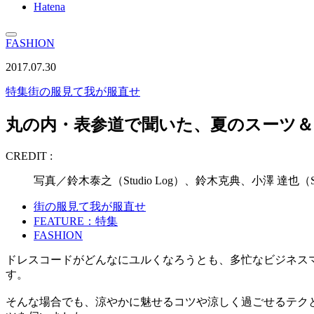
Hatena
FASHION
2017.07.30
特集
街の服見て我が服直せ
丸の内・表参道で聞いた、夏のスーツ
CREDIT :
写真／鈴木泰之（Studio Log）、鈴木克典、小澤 達也（
街の服見て我が服直せ
FEATURE：特集
FASHION
ドレスコードがどんなにユルくなろうとも、多忙なビジネス
す。
そんな場合でも、涼やかに魅せるコツや涼しく過ごせるテク