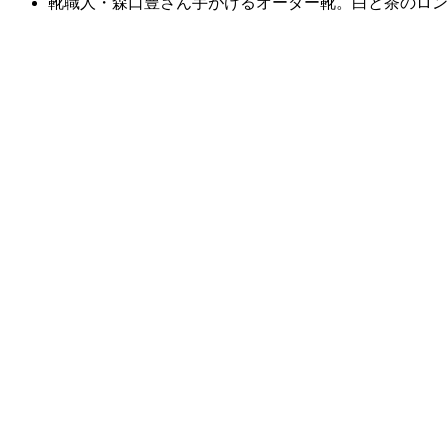
靴職人・森口豊さん手がけるオーダー靴。白と茶のロン