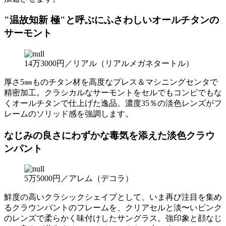
"温故知新 極"と呼ぶにふさわしいオールチタンの
サーモント
14万3000円／リアル（リアルメガネタートル）
厚さ5㎜ものチタン材を高度なプレス＆マシニングセンタで
精密加工。クラシカルなサーモントをセルでもコンビでもな
くオールチタンで仕上げた逸品。濃度35％の淡色レンズがフ
レームのソリッド感を強調します。
なじみの良さにわずかな毒気を添えた淡色クラウ
ンパント
5万5000円／アレム（デコラ）
鮮度の高いクラシックシェイプとして、いま再び注目を集め
るクラウンパントのフレームを、クリアセルと淡〜いピンク
のレンズで柔らかく味付けしたサングラス。強印象と顔なじ