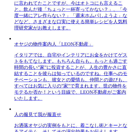
に言われてたことですが、今はオトコにも言えるこ
と。飲んだ後「ちょっと一杯寄ってかない？」、「今
度一緒にアレ作らない？」「週末ホムパしようよ」な
どなど、さまざまな口実に使える簡単レシピを人気料
理研究家がお教えします。
オヤジの物件案内人「LEON不動産」
イタリアでは、自宅やインテリアにお金をかけてゲス
トをもてなします。もちろん自らも。もっとも過ごす
時間の長い”家”に投資することが、人生の豊かさに直
結することを彼らは知っているのですね。仕事へのモ
チベーションも、彼女との愛情も、仲間との遊びも、
すべてはお気に入りの”家”で育まれます。世の物件を
モテるか否か！という目線で、LEON不動産がご案内
いたします。
人の服見て我が服直せ
お洒落オヤジの実例をもとに、着こなし術とキーとな
るアイテム、そしてその演出効果をお伝えします。