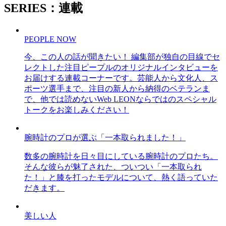
SERIES：連載
PEOPLE NOW
今、この人の話が聞きたい！ 編集部が独自の目線でセ
レクトした注目ピープルのオリジナルインタビューを
お届けする連載コーナーです。芸能人から文化人、ス
ポーツ選手まで、注目の新人から納得のベテランま
で、他では読めないWeb LEONならではのスペシャル
トークをお楽しみください！
腕時計のプロが選ぶ「一本取られました！」
数多の腕時計を日々目にしている腕時計のプロたち。
そんな彼らが魅了された、ついつい「一本取られ
た！」と膝を打ったモデルについて、熱く語っていた
だきます。
美しい人