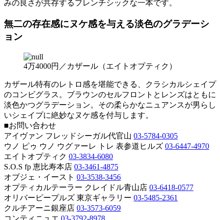
みの良さが共存するフレンチシックな一本です。
無二の存在感にヌケ感を与える淡色のグラデーシ
ョン
4万4000円／カザール（エイトオプティク）
カザール特有のレトロ感を堪能できる、クラシカルシェイプ
のコンビグラス。ブラウンのセルフロントとレンズはともに
淡色かつグラデーション。その柔らかなニュアンスが男らし
いシェイプに絶妙なヌケ感を付与します。
■お問い合わせ
アイヴァン フレッドシーガル代官山
03-5784-0305
ウノ ピゥ ウノ ウグァーレ トレ 表参道ヒルズ
03-6447-4970
エイトオプティク
03-3834-6080
S.O.S fp 恵比寿本店
03-3461-4875
オブジェ・イースト
03-3538-3456
オプティカルテーラー クレイドル青山店
03-6418-0577
オリバーピープルズ 東京ギャラリー
03-5485-2361
クルチアーニ銀座店
03-3573-6059
コンティニュエ
03-3792-8978