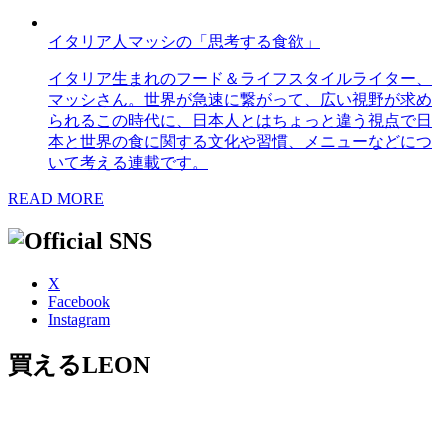
イタリア人マッシの「思考する食欲」
イタリア生まれのフード＆ライフスタイルライター、
マッシさん。世界が急速に繋がって、広い視野が求め
られるこの時代に、日本人とはちょっと違う視点で日
本と世界の食に関する文化や習慣、メニューなどにつ
いて考える連載です。
READ MORE
X
Facebook
Instagram
買えるLEON