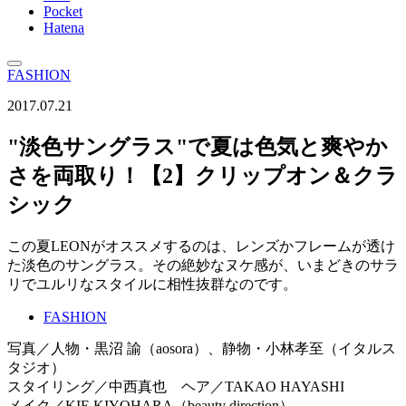
Pocket
Hatena
FASHION
2017.07.21
"淡色サングラス"で夏は色気と爽やか
さを両取り！【2】クリップオン＆クラ
シック
この夏LEONがオススメするのは、レンズかフレームが透け
た淡色のサングラス。その絶妙なヌケ感が、いまどきのサラ
リでユルリなスタイルに相性抜群なのです。
FASHION
写真／人物・黒沼 諭（aosora）、静物・小林孝至（イタルス
タジオ）
スタイリング／中西真也 ヘア／TAKAO HAYASHI
メイク／KIE KIYOHARA（beauty direction）