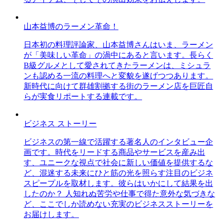
山本益博のラーメン革命！
日本初の料理評論家、山本益博さんはいま、ラーメン
が「美味しい革命」の渦中にあると言います。長らく
B級グルメとして愛されてきたラーメンは、ミシュラ
ンも認める一流の料理へと変貌を遂げつつあります。
新時代に向けて群雄割拠する街のラーメン店を巨匠自
らが実食リポートする連載です。
ビジネス ストーリー
ビジネスの第一線で活躍する著名人のインタビュー企
画です。時代をリードする商品やサービスを産み出
す、ユニークな視点で社会に新しい価値を提供するな
ど、混迷する未来にひと筋の光を照らす注目のビジネ
スピープルを取材します。彼らはいかにして結果を出
したのか？ 人知れぬ苦労や仕事で得た意外な気づきな
ど、ここでしか読めない充実のビジネスストーリーを
お届けします。