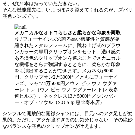
そ、ぜひ1本は持っていただきたい。
そんな機能優先に、いまっぽさを添えてくれるのが、ズバリ
淡色レンズです。
メカニカルなオトコらしさと柔らかな印象を両取
り
/ フォーナインズの誇る高い機能性と質感が凝
縮されたメタルフレームに、跳ね上げ式のブラウ
ンカラーの専用クリップオンをセット。透け感の
ある淡色のクリップオンを選ぶことでメカニカル
な機構をさらに強調するとともに、柔らかな印象
をも演出することができます。メガネ3万8000
円、クリップオン2万3000円／ともにフォーナイ
ンズ、シャツ4万5000円／ウノ ピゥ ウノ ウグァ
ーレ トレ（ウノ ピゥ ウノ ウグァーレ トレ 表参
道ヒルズ）、ネックレス13万5000円／シンパシ
ー・オブ・ソウル（S.O.S fp 恵比寿本店）
シンプルで開放的な開襟シャツには、目元へのアク足しが効
果的。ただし、アクが強すぎるのは気分じゃない。その絶妙
なバランスを淡色のクリップオンが叶えます。