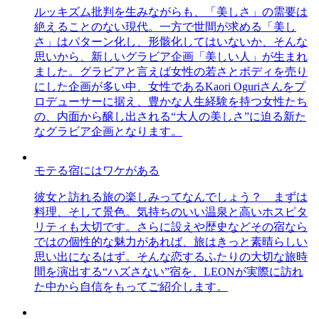
ルッキズム批判を生みながらも、「美しさ」の需要は
絶えることのない現代。一方で世間が求める「美し
さ」はパターン化し、形骸化してはいないか、そんな
思いから、新しいグラビア企画「美しい人」が生まれ
ました。グラビアと言えば女性の若さとボディを売り
にした企画が多い中、女性であるKaori Oguriさんをプ
ロデューサーに据え、豊かな人生経験を持つ女性たち
の、内面から醸し出される“大人の美しさ”に迫る新た
なグラビア企画となります。
モテる宿にはワケがある
彼女と訪れる旅の楽しみってなんでしょう？ まずは
料理、そして景色。気持ちのいい温泉と高いホスピタ
リティも大切です。さらに設えや歴史などその宿なら
ではの個性的な魅力があれば、旅はきっと素晴らしい
思い出になるはず。そんな恋するふたりの大切な旅時
間を演出する“ハズさない”宿を、LEONが実際に訪れ
た中から自信をもってご紹介します。