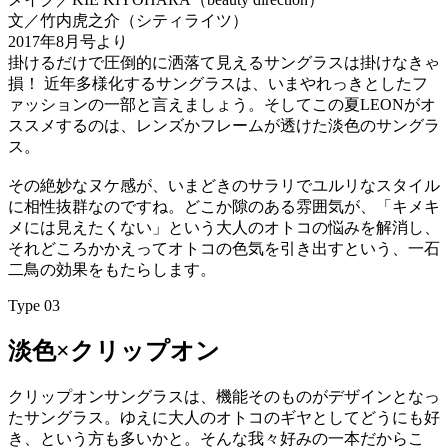
文／竹内虎之介（シティライツ）
2017年8月号より
掛けるだけで圧倒的に洒落て見えるサングラスは掛けなきゃ
損！ 近年多様化するサングラスは、いまやれっきとしたフ
ァッションの一部と言えましょう。そしてこの夏LEONがオ
ススメするのは、レンズかフレームが透けた淡色のサングラ
ス。
その絶妙なヌケ感が、いまどきのサラリでユルリなスタイル
に相性抜群なのですね。どこか隙のある雰囲気が、「キメキ
メには見えたくない」という大人のオトコの悩みを解消し、
それどころかかえってオトコの色気を引き出すという、一石
二鳥の効果をもたらします。
Type 03
淡色×クリップオン
クリップオンサングラスは、機能そのものがデザインとなっ
たサングラス。ゆえに大人のオトコのギヤとしてどうにも好
き、という方も多いかと。そんな我々好みの一本だからこ