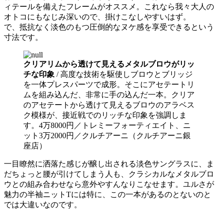
ィテールを備えたフレームがオススメ。これなら我々大人の
オトコにもなじみ深いので、掛けこなしやすいはず。
で、抵抗なく淡色のもつ圧倒的なヌケ感を享受できるという
寸法です。
クリアリムから透けて見えるメタルブロウがリッ
チな印象
/ 高度な技術を駆使しブロウとブリッジ
を一体プレスパーツで成形。そこにアセテートリ
ムを組み込んだ、非常に手の込んだ一本。クリア
のアセテートから透けて見えるブロウのアラベス
ク模様が、接近戦でのリッチな印象を強調しま
す。4万8000円／トレミーフォーティエイト、ニ
ット3万2000円／クルチアーニ（クルチアーニ銀
座店）
一目瞭然に洒落た感じが醸し出される淡色サングラスに、ま
だちょっと腰が引けてしまう人も、クラシカルなメタルブロ
ウとの組み合わせなら意外やすんなりこなせます。ユルさが
魅力の半袖ニットTには特に、この一本があるのとないのと
では大違いなのです。