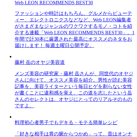
Web LEON RECOMMENDS BEST30
ファッションや時計はもちろん、グルメからビューテ
ィー、エレクトロニクスなどなど、Web LEON編集者
がさまざまなジャンルのワクワクするモノ・コトを紹
介する連載「Web LEON RECOMMENDS BEST30」。1
年間で計30本に厳選された最高にオススメのネタをお
届けします！ 毎週土曜日公開予定。
藤村 岳のオヤジ美容道
メンズ美容の研究家・藤村 岳さんが、同世代のオヤジ
さんに向けて、オススメ美容を紹介。男性が読む美容
記事を、美容ライターという毎日ヒゲを剃らない女性
が書くことに違和感を覚え、この道を志したという岳
さんのセレクトは、オヤジにとってのリアルそのもの
ですよ。
料理初心者男子でもデキる・モテる簡単レシピ
「好きな相手は胃の腑からつかめ」って、昔はオンナ