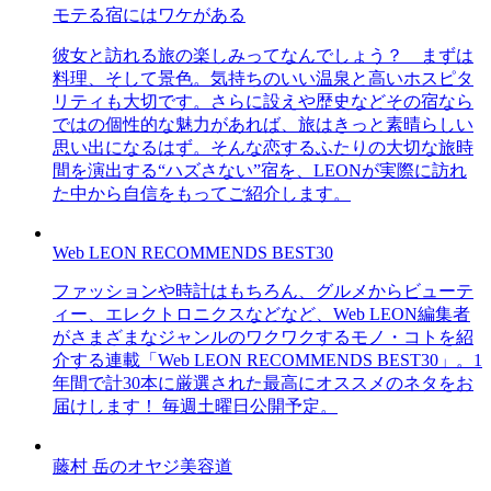
モテる宿にはワケがある
彼女と訪れる旅の楽しみってなんでしょう？ まずは
料理、そして景色。気持ちのいい温泉と高いホスピタ
リティも大切です。さらに設えや歴史などその宿なら
ではの個性的な魅力があれば、旅はきっと素晴らしい
思い出になるはず。そんな恋するふたりの大切な旅時
間を演出する“ハズさない”宿を、LEONが実際に訪れ
た中から自信をもってご紹介します。
Web LEON RECOMMENDS BEST30
ファッションや時計はもちろん、グルメからビューテ
ィー、エレクトロニクスなどなど、Web LEON編集者
がさまざまなジャンルのワクワクするモノ・コトを紹
介する連載「Web LEON RECOMMENDS BEST30」。1
年間で計30本に厳選された最高にオススメのネタをお
届けします！ 毎週土曜日公開予定。
藤村 岳のオヤジ美容道