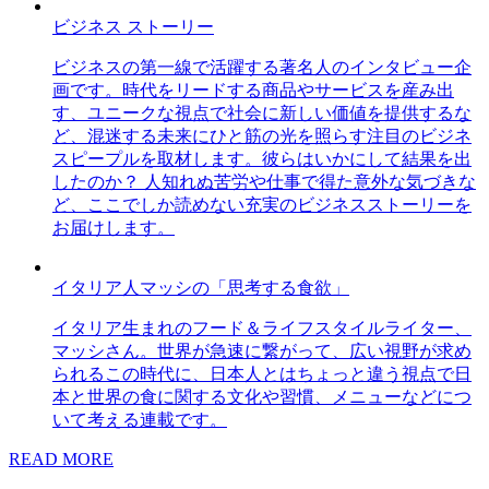
ビジネス ストーリー
ビジネスの第一線で活躍する著名人のインタビュー企
画です。時代をリードする商品やサービスを産み出
す、ユニークな視点で社会に新しい価値を提供するな
ど、混迷する未来にひと筋の光を照らす注目のビジネ
スピープルを取材します。彼らはいかにして結果を出
したのか？ 人知れぬ苦労や仕事で得た意外な気づきな
ど、ここでしか読めない充実のビジネスストーリーを
お届けします。
イタリア人マッシの「思考する食欲」
イタリア生まれのフード＆ライフスタイルライター、
マッシさん。世界が急速に繋がって、広い視野が求め
られるこの時代に、日本人とはちょっと違う視点で日
本と世界の食に関する文化や習慣、メニューなどにつ
いて考える連載です。
READ MORE