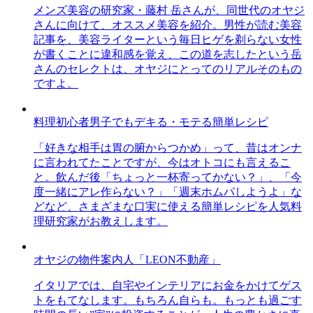
メンズ美容の研究家・藤村 岳さんが、同世代のオヤジ
さんに向けて、オススメ美容を紹介。男性が読む美容
記事を、美容ライターという毎日ヒゲを剃らない女性
が書くことに違和感を覚え、この道を志したという岳
さんのセレクトは、オヤジにとってのリアルそのもの
ですよ。
料理初心者男子でもデキる・モテる簡単レシピ
「好きな相手は胃の腑からつかめ」って、昔はオンナ
に言われてたことですが、今はオトコにも言えるこ
と。飲んだ後「ちょっと一杯寄ってかない？」、「今
度一緒にアレ作らない？」「週末ホムパしようよ」な
どなど、さまざまな口実に使える簡単レシピを人気料
理研究家がお教えします。
オヤジの物件案内人「LEON不動産」
イタリアでは、自宅やインテリアにお金をかけてゲス
トをもてなします。もちろん自らも。もっとも過ごす