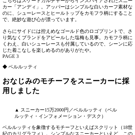
こちらはスケートカルチャーからインスパイアされたスニー
カー「アンディ」。アッパーはシンプルな白いカーフ素材な
のに、シューレースとヒールトップをカモフラ柄にすること
で、絶妙な遊び心が漂っています。
さらにサイドには控えめなゴールド色のロゴプリントで、さ
り気なくブランドをアピールした塩梅も見事。カモフラ柄に
くわえ、白いシューレースも付属しているので、シーンに応
じた着こなしを楽しめるのがありがたや。
PAGE 3
◆ ベルルッティ
おなじみのモチーフをスニーカーに採
用しました
▲ スニーカー15万2000円／ベルルッティ（ベル
ルッティ・インフォメーション・デスク）
ベルルッティを象徴するモチーフといえばスクリット（18世
紀のカリグラフィ）。シンプルなスニーカーといえど、この