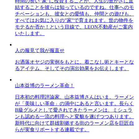
時間の長い”家”に投資することが、人生の豊かさに直
結することを彼らは知っているのですね。仕事へのモ
チベーションも、彼女との愛情も、仲間との遊びも、
すべてはお気に入りの”家”で育まれます。世の物件を
モテるか否か！という目線で、LEON不動産がご案内
いたします。
人の服見て我が服直せ
お洒落オヤジの実例をもとに、着こなし術とキーとな
るアイテム、そしてその演出効果をお伝えします。
山本益博のラーメン革命！
日本初の料理評論家、山本益博さんはいま、ラーメン
が「美味しい革命」の渦中にあると言います。長らく
B級グルメとして愛されてきたラーメンは、ミシュラ
ンも認める一流の料理へと変貌を遂げつつあります。
新時代に向けて群雄割拠する街のラーメン店を巨匠自
らが実食リポートする連載です。