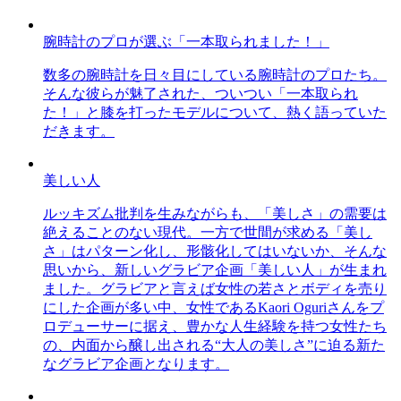
腕時計のプロが選ぶ「一本取られました！」
数多の腕時計を日々目にしている腕時計のプロたち。
そんな彼らが魅了された、ついつい「一本取られ
た！」と膝を打ったモデルについて、熱く語っていた
だきます。
美しい人
ルッキズム批判を生みながらも、「美しさ」の需要は
絶えることのない現代。一方で世間が求める「美し
さ」はパターン化し、形骸化してはいないか、そんな
思いから、新しいグラビア企画「美しい人」が生まれ
ました。グラビアと言えば女性の若さとボディを売り
にした企画が多い中、女性であるKaori Oguriさんをプ
ロデューサーに据え、豊かな人生経験を持つ女性たち
の、内面から醸し出される“大人の美しさ”に迫る新た
なグラビア企画となります。