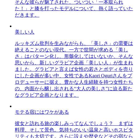
そんな彼らが魅了された、ついつい「一本取られ
た！」と膝を打ったモデルについて、熱く語っていた
だきます。
美しい人
ルッキズム批判を生みながらも、「美しさ」の需要は
絶えることのない現代。一方で世間が求める「美し
さ」はパターン化し、形骸化してはいないか、そんな
思いから、新しいグラビア企画「美しい人」が生まれ
ました。グラビアと言えば女性の若さとボディを売り
にした企画が多い中、女性であるKaori Oguriさんをプ
ロデューサーに据え、豊かな人生経験を持つ女性たち
の、内面から醸し出される“大人の美しさ”に迫る新た
なグラビア企画となります。
モテる宿にはワケがある
彼女と訪れる旅の楽しみってなんでしょう？ まずは
料理、そして景色。気持ちのいい温泉と高いホスピタ
リティも大切です。さらに設えや歴史などその宿なら