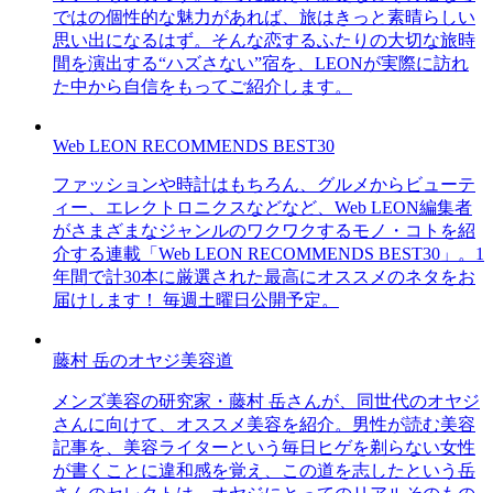
ではの個性的な魅力があれば、旅はきっと素晴らしい
思い出になるはず。そんな恋するふたりの大切な旅時
間を演出する“ハズさない”宿を、LEONが実際に訪れ
た中から自信をもってご紹介します。
Web LEON RECOMMENDS BEST30
ファッションや時計はもちろん、グルメからビューテ
ィー、エレクトロニクスなどなど、Web LEON編集者
がさまざまなジャンルのワクワクするモノ・コトを紹
介する連載「Web LEON RECOMMENDS BEST30」。1
年間で計30本に厳選された最高にオススメのネタをお
届けします！ 毎週土曜日公開予定。
藤村 岳のオヤジ美容道
メンズ美容の研究家・藤村 岳さんが、同世代のオヤジ
さんに向けて、オススメ美容を紹介。男性が読む美容
記事を、美容ライターという毎日ヒゲを剃らない女性
が書くことに違和感を覚え、この道を志したという岳