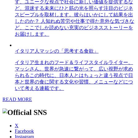
す、ユニークな視点で社会に新しい価値を提供するな
ど、混迷する未来にひと筋の光を照らす注目のビジネ
スピープルを取材します。彼らはいかにして結果を出
したのか？ 人知れぬ苦労や仕事で得た意外な気づきな
ど、ここでしか読めない充実のビジネスストーリーを
お届けします。
イタリア人マッシの「思考する食欲」
イタリア生まれのフード＆ライフスタイルライター、
マッシさん。世界が急速に繋がって、広い視野が求め
られるこの時代に、日本人とはちょっと違う視点で日
本と世界の食に関する文化や習慣、メニューなどにつ
いて考える連載です。
READ MORE
X
Facebook
Instagram