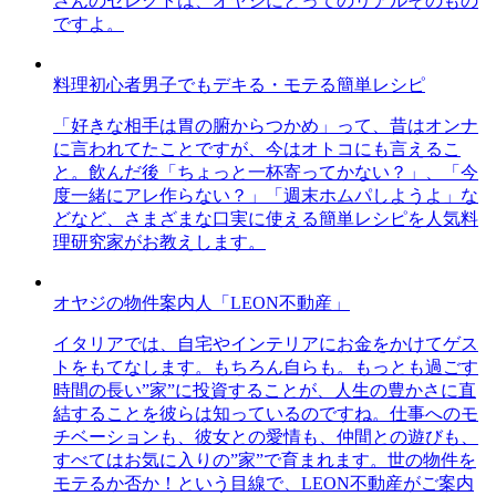
さんのセレクトは、オヤジにとってのリアルそのもの
ですよ。
料理初心者男子でもデキる・モテる簡単レシピ
「好きな相手は胃の腑からつかめ」って、昔はオンナ
に言われてたことですが、今はオトコにも言えるこ
と。飲んだ後「ちょっと一杯寄ってかない？」、「今
度一緒にアレ作らない？」「週末ホムパしようよ」な
どなど、さまざまな口実に使える簡単レシピを人気料
理研究家がお教えします。
オヤジの物件案内人「LEON不動産」
イタリアでは、自宅やインテリアにお金をかけてゲス
トをもてなします。もちろん自らも。もっとも過ごす
時間の長い”家”に投資することが、人生の豊かさに直
結することを彼らは知っているのですね。仕事へのモ
チベーションも、彼女との愛情も、仲間との遊びも、
すべてはお気に入りの”家”で育まれます。世の物件を
モテるか否か！という目線で、LEON不動産がご案内