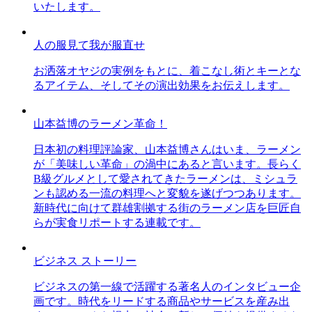
いたします。
人の服見て我が服直せ
お洒落オヤジの実例をもとに、着こなし術とキーとな
るアイテム、そしてその演出効果をお伝えします。
山本益博のラーメン革命！
日本初の料理評論家、山本益博さんはいま、ラーメン
が「美味しい革命」の渦中にあると言います。長らく
B級グルメとして愛されてきたラーメンは、ミシュラ
ンも認める一流の料理へと変貌を遂げつつあります。
新時代に向けて群雄割拠する街のラーメン店を巨匠自
らが実食リポートする連載です。
ビジネス ストーリー
ビジネスの第一線で活躍する著名人のインタビュー企
画です。時代をリードする商品やサービスを産み出