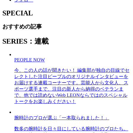
SPECIAL
おすすめの記事
SERIES：連載
PEOPLE NOW
今、この人の話が聞きたい！ 編集部が独自の目線でセ
レクトした注目ピープルのオリジナルインタビューを
お届けする連載コーナーです。芸能人から文化人、ス
ポーツ選手まで、注目の新人から納得のベテランま
で、他では読めないWeb LEONならではのスペシャル
トークをお楽しみください！
腕時計のプロが選ぶ「一本取られました！」
数多の腕時計を日々目にしている腕時計のプロたち。