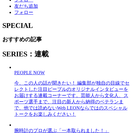
友だち追加
フォロー
SPECIAL
おすすめの記事
SERIES：連載
PEOPLE NOW
今、この人の話が聞きたい！ 編集部が独自の目線でセ
レクトした注目ピープルのオリジナルインタビューを
お届けする連載コーナーです。芸能人から文化人、ス
ポーツ選手まで、注目の新人から納得のベテランま
で、他では読めないWeb LEONならではのスペシャル
トークをお楽しみください！
腕時計のプロが選ぶ「一本取られました！」