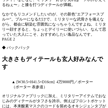
るねぇ〜」と膝を打つディテールが満載。
なかでもリコメンドしたいのが、その新色"エアフォースブ
ルー"。ブルーになるだけで、ミリタリーな武骨さを備えな
がら、都会に馴染む雰囲気になっちゃうんですよね。ミリタ
リー顔すぎると、ちょっとデイリーに使いづらい、なんて思
っていた大人にこそ、おすすめしたい逸品なんです。
PAGE 2
◆ バックパック
大きさもディテールも玄人好みなんで
す
▲ [W30.5×H41.5×D16cm] 4万9000円／ポーター
（ポーター 表参道）
オリジナルファブリックに加え、ミリタリーアイテムでおな
じみのディテールがタフさを誇示。例えばフロントポケット
には、本来酸素マスクのコードを留めるオキシジェンタブが