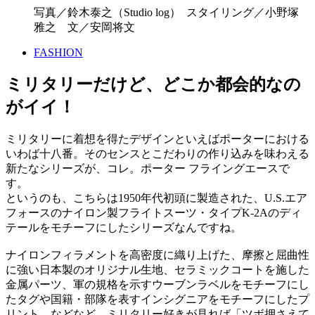
写真／鈴木泰之（Studio log） スタイリング／小野塚
雅之 文／安岡将文
FASHION
ミリタリーだけど、どこか都会的なの
がイイ！
ミリタリーに着想を得たデザインといえばポーターにおける
いわば十八番。そのセンスとこだわりの作り込みを味わえる
新たなシリーズが、コレ。ポーター フライングエースで
す。
というのも、こちらは1950年代初頭に製造された、U.S.エア
フォースのナイロン製フライトスーツ・タイプK-2Aのディ
テールをモチーフにしたシリーズなんですね。
ナイロンフィラメントを高密度に織り上げた、摩擦と屈曲性
に強い日本製のオリジナル生地、セラミックコートを施した
金属パーツ、軍の規格を示すウーブンラベルをモチーフにし
たタグや国籍・部隊を表すインシグニアをモチーフにしたプ
リント。などなど、ミリタリー好きが見れば「ツボ押さえて