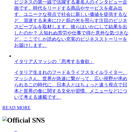
ビジネスの第一線で活躍する著名人のインタビュー企
画です。時代をリードする商品やサービスを産み出
す、ユニークな視点で社会に新しい価値を提供するな
ど、混迷する未来にひと筋の光を照らす注目のビジネ
スピープルを取材します。彼らはいかにして結果を出
したのか？ 人知れぬ苦労や仕事で得た意外な気づきな
ど、ここでしか読めない充実のビジネスストーリーを
お届けします。
イタリア人マッシの「思考する食欲」
イタリア生まれのフード＆ライフスタイルライター、
マッシさん。世界が急速に繋がって、広い視野が求め
られるこの時代に、日本人とはちょっと違う視点で日
本と世界の食に関する文化や習慣、メニューなどにつ
いて考える連載です。
READ MORE