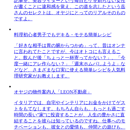
記事を、美容ライターという毎日ヒゲを剃らない女性
が書くことに違和感を覚え、この道を志したという岳
さんのセレクトは、オヤジにとってのリアルそのもの
ですよ。
料理初心者男子でもデキる・モテる簡単レシピ
「好きな相手は胃の腑からつかめ」って、昔はオンナ
に言われてたことですが、今はオトコにも言えるこ
と。飲んだ後「ちょっと一杯寄ってかない？」、「今
度一緒にアレ作らない？」「週末ホムパしようよ」な
どなど、さまざまな口実に使える簡単レシピを人気料
理研究家がお教えします。
オヤジの物件案内人「LEON不動産」
イタリアでは、自宅やインテリアにお金をかけてゲス
トをもてなします。もちろん自らも。もっとも過ごす
時間の長い”家”に投資することが、人生の豊かさに直
結することを彼らは知っているのですね。仕事へのモ
チベーションも、彼女との愛情も、仲間との遊びも、