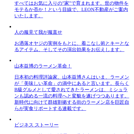
すべてはお気に入りの”家”で育まれます。世の物件を
モテるか否か！という目線で、LEON不動産がご案内
いたします。
人の服見て我が服直せ
お洒落オヤジの実例をもとに、着こなし術とキーとな
るアイテム、そしてその演出効果をお伝えします。
山本益博のラーメン革命！
日本初の料理評論家、山本益博さんはいま、ラーメン
が「美味しい革命」の渦中にあると言います。長らく
B級グルメとして愛されてきたラーメンは、ミシュラ
ンも認める一流の料理へと変貌を遂げつつあります。
新時代に向けて群雄割拠する街のラーメン店を巨匠自
らが実食リポートする連載です。
ビジネス ストーリー