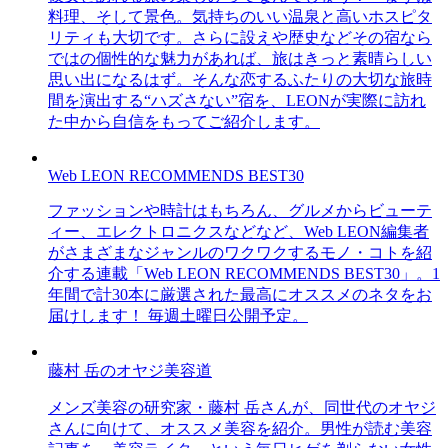
料理、そして景色。気持ちのいい温泉と高いホスピタ
リティも大切です。さらに設えや歴史などその宿なら
ではの個性的な魅力があれば、旅はきっと素晴らしい
思い出になるはず。そんな恋するふたりの大切な旅時
間を演出する“ハズさない”宿を、LEONが実際に訪れ
た中から自信をもってご紹介します。
Web LEON RECOMMENDS BEST30
ファッションや時計はもちろん、グルメからビューテ
ィー、エレクトロニクスなどなど、Web LEON編集者
がさまざまなジャンルのワクワクするモノ・コトを紹
介する連載「Web LEON RECOMMENDS BEST30」。1
年間で計30本に厳選された最高にオススメのネタをお
届けします！ 毎週土曜日公開予定。
藤村 岳のオヤジ美容道
メンズ美容の研究家・藤村 岳さんが、同世代のオヤジ
さんに向けて、オススメ美容を紹介。男性が読む美容