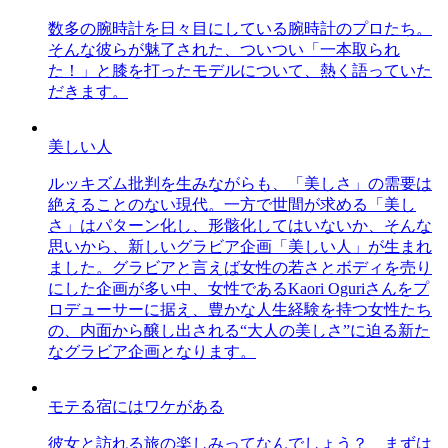
数多の腕時計を日々目にしている腕時計のプロたち。
そんな彼らが魅了された、ついつい「一本取られ
た！」と膝を打ったモデルについて、熱く語っていた
だきます。
美しい人
ルッキズム批判を生みながらも、「美しさ」の需要は
絶えることのない現代。一方で世間が求める「美し
さ」はパターン化し、形骸化してはいないか、そんな
思いから、新しいグラビア企画「美しい人」が生まれ
ました。グラビアと言えば女性の若さとボディを売り
にした企画が多い中、女性であるKaori Oguriさんをプ
ロデューサーに据え、豊かな人生経験を持つ女性たち
の、内面から醸し出される“大人の美しさ”に迫る新た
なグラビア企画となります。
モテる宿にはワケがある
彼女と訪れる旅の楽しみってなんでしょう？ まずは