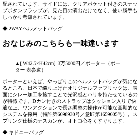
配されています。サイドには、クリアポケット付きのスナッ
プボタンフラップが。見た目の演出だけでなく、使い勝手も
しっかり考慮されています。
◆ 2WAYヘルメットバッグ
おなじみのこちらも一味違います
▲[ W42.5×H42cm] 3万5000円／ポーター（ポー
ター 表参道）
ポーターといえば、やっぱりこのヘルメットバッグが気にな
るところ。日本で織り上げたオリジナルファブリックは、表
面にシレー加工を施すことで光沢感とハリを持たせているの
が特徴です。Dカン付きのストラップはクッション入りで快
適な上、ワンアクションで長さ調整の操作が可能な画期的な
システムを採用（特許第6698930号／意匠第1659605号）。ス
プリング仕様のナスカンが、オトコ心をくすぐります。
◆ キドニーバッグ