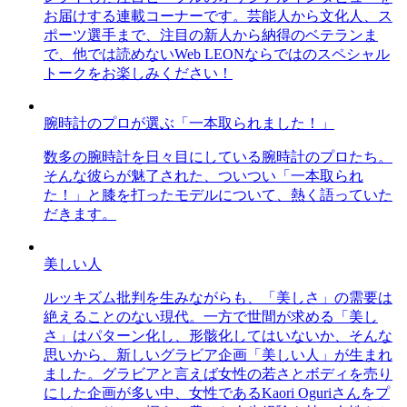
お届けする連載コーナーです。芸能人から文化人、ス
ポーツ選手まで、注目の新人から納得のベテランま
で、他では読めないWeb LEONならではのスペシャル
トークをお楽しみください！
腕時計のプロが選ぶ「一本取られました！」
数多の腕時計を日々目にしている腕時計のプロたち。
そんな彼らが魅了された、ついつい「一本取られ
た！」と膝を打ったモデルについて、熱く語っていた
だきます。
美しい人
ルッキズム批判を生みながらも、「美しさ」の需要は
絶えることのない現代。一方で世間が求める「美し
さ」はパターン化し、形骸化してはいないか、そんな
思いから、新しいグラビア企画「美しい人」が生まれ
ました。グラビアと言えば女性の若さとボディを売り
にした企画が多い中、女性であるKaori Oguriさんをプ