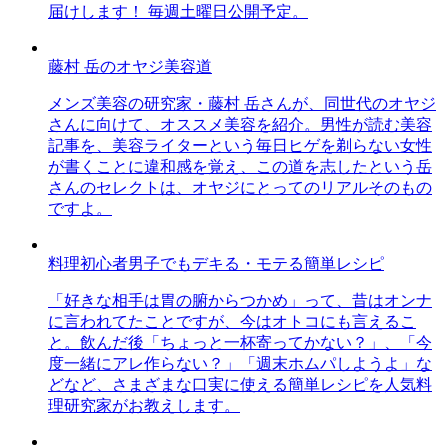
届けします！ 毎週土曜日公開予定。
藤村 岳のオヤジ美容道
メンズ美容の研究家・藤村 岳さんが、同世代のオヤジ
さんに向けて、オススメ美容を紹介。男性が読む美容
記事を、美容ライターという毎日ヒゲを剃らない女性
が書くことに違和感を覚え、この道を志したという岳
さんのセレクトは、オヤジにとってのリアルそのもの
ですよ。
料理初心者男子でもデキる・モテる簡単レシピ
「好きな相手は胃の腑からつかめ」って、昔はオンナ
に言われてたことですが、今はオトコにも言えるこ
と。飲んだ後「ちょっと一杯寄ってかない？」、「今
度一緒にアレ作らない？」「週末ホムパしようよ」な
どなど、さまざまな口実に使える簡単レシピを人気料
理研究家がお教えします。