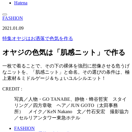
Hatena
FASHION
2021.01.09
特集
オヤジはお洒落で色気を作る
オヤジの色気は「肌感ニット」で作る
一枚で着ることで、その下の裸体を強烈に想像させる危うげ
なニットを、「肌感ニット」と命名。その選びの条件は、極
上素材＆ミドルゲージ＆ちょいユルシルエット！
CREDIT :
写真／人物・GO TANABE、静物・蜂谷哲実 スタイ
リング／四方章敬 ヘア／JUN GOTO（太田事務
所） メイク／KeN Nakano 文／竹石安宏 撮影協力
／セルリアンタワー東急ホテル
FASHION