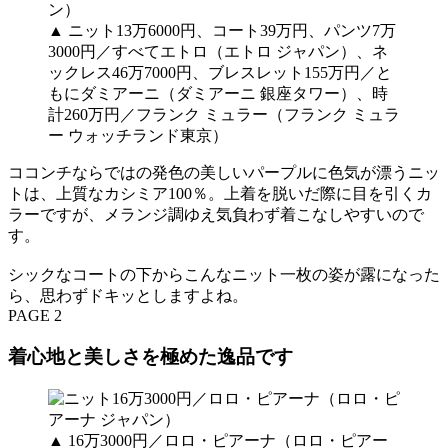
▲ ニット13万6000円、コート39万円、パンツ7万
3000円／すべてエトロ（エトロ ジャパン）、ネ
ックレス46万7000円、ブレスレット155万円／と
もにダミアーニ（ダミアーニ 銀座タワー）、時
計260万円／フランク ミュラー（フランク ミュラ
ー ウォッチランド東京）
ココンチならではの発色の美しいパープルに色気が漂うニッ
トは、上質なカシミア100％。上着を脱いだ際に目を引くカ
ラーですが、メランジ調ゆえ気負わず着こなしやすいので
す。
シックなコートの下からこんなニット一枚の姿が露になった
ら、思わずドキッとしますよね。
PAGE 2
着心地と美しさを極めた逸品です
▲ 16万3000円／ロロ・ピアーナ（ロロ・ピアー