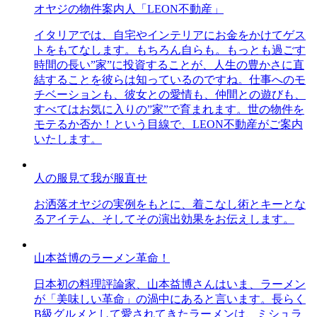
オヤジの物件案内人「LEON不動産」
イタリアでは、自宅やインテリアにお金をかけてゲス
トをもてなします。もちろん自らも。もっとも過ごす
時間の長い”家”に投資することが、人生の豊かさに直
結することを彼らは知っているのですね。仕事へのモ
チベーションも、彼女との愛情も、仲間との遊びも、
すべてはお気に入りの”家”で育まれます。世の物件を
モテるか否か！という目線で、LEON不動産がご案内
いたします。
人の服見て我が服直せ
お洒落オヤジの実例をもとに、着こなし術とキーとな
るアイテム、そしてその演出効果をお伝えします。
山本益博のラーメン革命！
日本初の料理評論家、山本益博さんはいま、ラーメン
が「美味しい革命」の渦中にあると言います。長らく
B級グルメとして愛されてきたラーメンは、ミシュラ