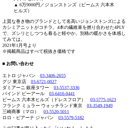
▲ 6万9000円／ジョンストンズ（ビームス 六本木
ヒルズ）
上質な巻き物のブランドとして名高いジョンストンズによる
カシミアニットがコチラ。4本の繊維束を撚り合わせた4PLY
で、ズシリとしつつも着ると軽やか。別格の暖かさを体感し
てみては。
2021年1月号より
※掲載商品はすべて税抜き価格です
■ お問い合わせ
エトロ ジャパン
03-3406-2655
グジ 東京店
03-6721-0027
ダミアーニ 銀座タワー
03-5537-3336
バインド ピーアール
03-6416-0441
ビームス 六本木ヒルズ（ドレスフロア）
03-5775-1623
フランク ミュラー ウォッチランド東京
03-3549-1949
三崎商事（マロ）
03-5520-5011
ロロ・ピアーナ ジャパン
03-5579-5182