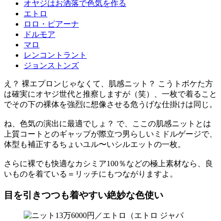
オヤジはお洒落で色気を作る
エトロ
ロロ・ピアーナ
ドルモア
マロ
レンコントラント
ジョンストンズ
え？ 裸エプロンじゃなくて、肌感ニット？ こうトボケた方
は確実にオヤジ世代と推察しますが（笑）、一枚で着ること
でその下の裸体を強烈に想像させる危うげな仕掛けは同じ。
ね、色気の演出に最適でしょ？ で、ここの肌感ニットとは
上質コートとのギャップが際立つ男らしいミドルゲージで、
体型も補正するちょいユル〜いシルエットの一枚。
さらに裸でも快適なカシミア100％などの極上素材なら、良
いものを着ている＝リッチにもつながりますよ。
目を引きつつも着やすい絶妙な色使い