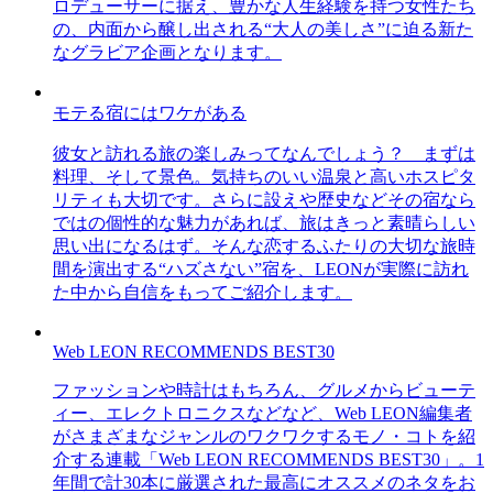
ロデューサーに据え、豊かな人生経験を持つ女性たち
の、内面から醸し出される“大人の美しさ”に迫る新た
なグラビア企画となります。
モテる宿にはワケがある
彼女と訪れる旅の楽しみってなんでしょう？ まずは
料理、そして景色。気持ちのいい温泉と高いホスピタ
リティも大切です。さらに設えや歴史などその宿なら
ではの個性的な魅力があれば、旅はきっと素晴らしい
思い出になるはず。そんな恋するふたりの大切な旅時
間を演出する“ハズさない”宿を、LEONが実際に訪れ
た中から自信をもってご紹介します。
Web LEON RECOMMENDS BEST30
ファッションや時計はもちろん、グルメからビューテ
ィー、エレクトロニクスなどなど、Web LEON編集者
がさまざまなジャンルのワクワクするモノ・コトを紹
介する連載「Web LEON RECOMMENDS BEST30」。1
年間で計30本に厳選された最高にオススメのネタをお