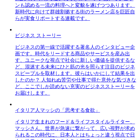
ンも認める一流の料理へと変貌を遂げつつあります。
新時代に向けて群雄割拠する街のラーメン店を巨匠自
らが実食リポートする連載です。
ビジネス ストーリー
ビジネスの第一線で活躍する著名人のインタビュー企
画です。時代をリードする商品やサービスを産み出
す、ユニークな視点で社会に新しい価値を提供するな
ど、混迷する未来にひと筋の光を照らす注目のビジネ
スピープルを取材します。彼らはいかにして結果を出
したのか？ 人知れぬ苦労や仕事で得た意外な気づきな
ど、ここでしか読めない充実のビジネスストーリーを
お届けします。
イタリア人マッシの「思考する食欲」
イタリア生まれのフード＆ライフスタイルライター、
マッシさん。世界が急速に繋がって、広い視野が求め
られるこの時代に、日本人とはちょっと違う視点で日