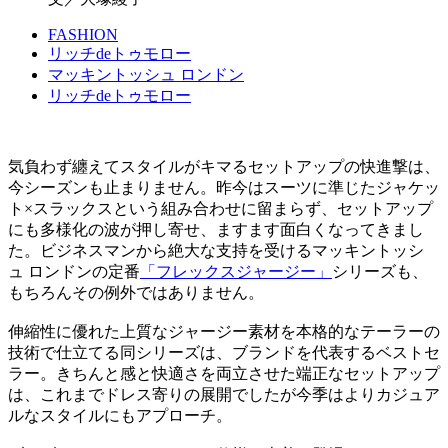
FASHION
リッチdeトゥモロー
マッキントッシュ ロンドン
リッチdeトゥモロー
気負わず纏えてスタイルがキマるセットアップの快進撃は、
今シーズンも止まりません。昨今はスーツに準じたジャケッ
ト×スラックスという組み合わせに留まらず、セットアップ
にも多様化の波が押し寄せ、ますます面白くなってきまし
た。ビジネスマンから絶大な支持を受けるマッキントッシ
ュ ロンドンの定番
「フレックスジャージー」
シリーズも、
もちろんその例外ではありません。
伸縮性に優れた上質なジャージー素材を本格的なテーラーの
技術で仕立てる同シリーズは、ブランドを代表するベストセ
ラー。きちんと感と快適さを両立させた端正なセットアップ
は、これまでドレス寄りの展開でしたが今季はよりカジュア
ルなスタイルにもアプローチ。