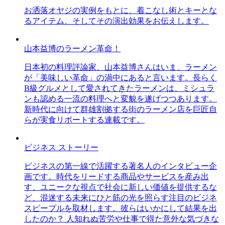
お洒落オヤジの実例をもとに、着こなし術とキーとな
るアイテム、そしてその演出効果をお伝えします。
山本益博のラーメン革命！
日本初の料理評論家、山本益博さんはいま、ラーメン
が「美味しい革命」の渦中にあると言います。長らく
B級グルメとして愛されてきたラーメンは、ミシュラ
ンも認める一流の料理へと変貌を遂げつつあります。
新時代に向けて群雄割拠する街のラーメン店を巨匠自
らが実食リポートする連載です。
ビジネス ストーリー
ビジネスの第一線で活躍する著名人のインタビュー企
画です。時代をリードする商品やサービスを産み出
す、ユニークな視点で社会に新しい価値を提供するな
ど、混迷する未来にひと筋の光を照らす注目のビジネ
スピープルを取材します。彼らはいかにして結果を出
したのか？ 人知れぬ苦労や仕事で得た意外な気づきな