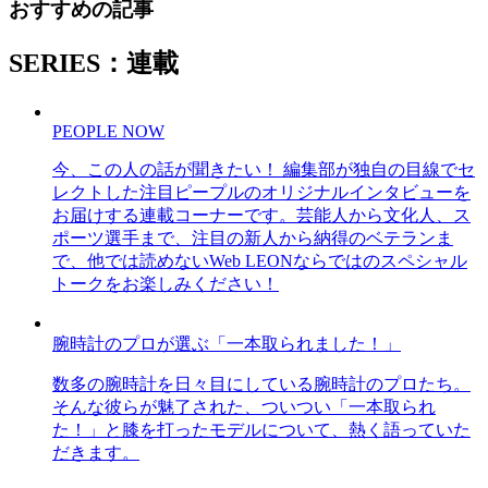
おすすめの記事
SERIES：連載
PEOPLE NOW
今、この人の話が聞きたい！ 編集部が独自の目線でセ
レクトした注目ピープルのオリジナルインタビューを
お届けする連載コーナーです。芸能人から文化人、ス
ポーツ選手まで、注目の新人から納得のベテランま
で、他では読めないWeb LEONならではのスペシャル
トークをお楽しみください！
腕時計のプロが選ぶ「一本取られました！」
数多の腕時計を日々目にしている腕時計のプロたち。
そんな彼らが魅了された、ついつい「一本取られ
た！」と膝を打ったモデルについて、熱く語っていた
だきます。