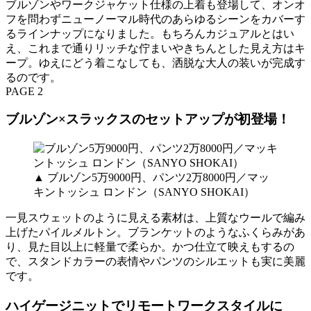
ブルゾンやワークジャケット仕様の上着も登場して、オンオ
フを問わずニューノーマル時代のあらゆるシーンをカバーす
るラインナップになりました。もちろんカジュアルとはい
え、これまで通りリッチな佇まいやきちんとした見え方はキ
ープ。ゆえにどう着こなしても、洒脱な大人の装いが完成す
るのです。
PAGE 2
ブルゾン×スラックスのセットアップが初登場！
▲ ブルゾン5万9000円、パンツ2万8000円／マッ
キントッシュ ロンドン（SANYO SHOKAI）
一見スウェットのように見える素材は、上質なウールで編み
上げたパイルメルトン。ブランケットのようなふくらみがあ
り、見た目以上に軽量で柔らか。かつ仕立て映えもするの
で、スタンドカラーの表情やパンツのシルエットも実に美麗
です。
ハイゲージニットでリモートワークスタイルに