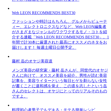
Web LEON RECOMMENDS BEST30
ファッションや時計はもちろん、グルメからビューテ
ィー、エレクトロニクスなどなど、Web LEON編集者
がさまざまなジャンルのワクワクするモノ・コトを紹
介する連載「Web LEON RECOMMENDS BEST30」。1
年間で計30本に厳選された最高にオススメのネタをお
届けします！ 毎週土曜日公開予定。
藤村 岳のオヤジ美容道
メンズ美容の研究家・藤村 岳さんが、同世代のオヤジ
さんに向けて、オススメ美容を紹介。男性が読む美容
記事を、美容ライターという毎日ヒゲを剃らない女性
が書くことに違和感を覚え、この道を志したという岳
さんのセレクトは、オヤジにとってのリアルそのもの
ですよ。
料理初心者男子でもデキる・モテる簡単レシピ