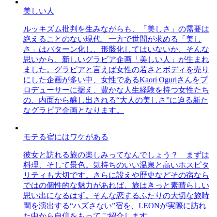
美しい人
ルッキズム批判を生みながらも、「美しさ」の需要は
絶えることのない現代。一方で世間が求める「美し
さ」はパターン化し、形骸化してはいないか、そんな
思いから、新しいグラビア企画「美しい人」が生まれ
ました。グラビアと言えば女性の若さとボディを売り
にした企画が多い中、女性であるKaori Oguriさんをプ
ロデューサーに据え、豊かな人生経験を持つ女性たち
の、内面から醸し出される“大人の美しさ”に迫る新た
なグラビア企画となります。
モテる宿にはワケがある
彼女と訪れる旅の楽しみってなんでしょう？ まずは
料理、そして景色。気持ちのいい温泉と高いホスピタ
リティも大切です。さらに設えや歴史などその宿なら
ではの個性的な魅力があれば、旅はきっと素晴らしい
思い出になるはず。そんな恋するふたりの大切な旅時
間を演出する“ハズさない”宿を、LEONが実際に訪れ
た中から自信をもってご紹介します。