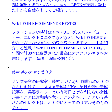
間を演出する“ハズさない”宿を、LEONが実際に訪れ
た中から自信をもってご紹介します。
Web LEON RECOMMENDS BEST30
ファッションや時計はもちろん、グルメからビューテ
ィー、エレクトロニクスなどなど、Web LEON編集者
がさまざまなジャンルのワクワクするモノ・コトを紹
介する連載「Web LEON RECOMMENDS BEST30」。1
年間で計30本に厳選された最高にオススメのネタをお
届けします！ 毎週土曜日公開予定。
藤村 岳のオヤジ美容道
メンズ美容の研究家・藤村 岳さんが、同世代のオヤジ
さんに向けて、オススメ美容を紹介。男性が読む美容
記事を、美容ライターという毎日ヒゲを剃らない女性
が書くことに違和感を覚え、この道を志したという岳
さんのセレクトは、オヤジにとってのリアルそのもの
ですよ。