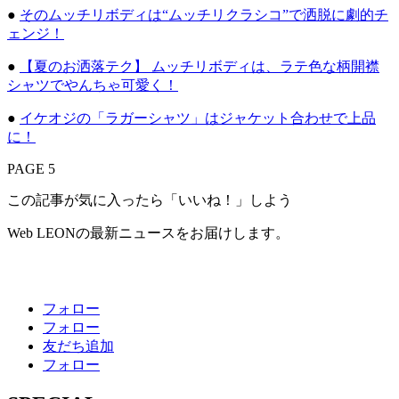
●
そのムッチリボディは“ムッチリクラシコ”で洒脱に劇的チ
ェンジ！
●
【夏のお洒落テク】 ムッチリボディは、ラテ色な柄開襟
シャツでやんちゃ可愛く！
●
イケオジの「ラガーシャツ」はジャケット合わせで上品
に！
PAGE 5
この記事が気に入ったら「いいね！」しよう
Web LEONの最新ニュースをお届けします。
フォロー
フォロー
友だち追加
フォロー