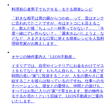
料理初心者男子でもデキる・モテる簡単レシピ
「好きな相手は胃の腑からつかめ」って、昔はオンナ
に言われてたことですが、今はオトコにも言えるこ
と。飲んだ後「ちょっと一杯寄ってかない？」、「今
度一緒にアレ作らない？」「週末ホムパしようよ」な
どなど、さまざまな口実に使える簡単レシピを人気料
理研究家がお教えします。
オヤジの物件案内人「LEON不動産」
イタリアでは、自宅やインテリアにお金をかけてゲス
トをもてなします。もちろん自らも。もっとも過ごす
時間の長い”家”に投資することが、人生の豊かさに直
結することを彼らは知っているのですね。仕事へのモ
チベーションも、彼女との愛情も、仲間との遊びも、
すべてはお気に入りの”家”で育まれます。世の物件を
モテるか否か！という目線で、LEON不動産がご案内
いたします。