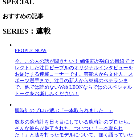
SPECIAL
おすすめの記事
SERIES：連載
PEOPLE NOW
今、この人の話が聞きたい！ 編集部が独自の目線でセ
レクトした注目ピープルのオリジナルインタビューを
お届けする連載コーナーです。芸能人から文化人、ス
ポーツ選手まで、注目の新人から納得のベテランま
で、他では読めないWeb LEONならではのスペシャル
トークをお楽しみください！
腕時計のプロが選ぶ「一本取られました！」
数多の腕時計を日々目にしている腕時計のプロたち。
そんな彼らが魅了された、ついつい「一本取られ
た！」と膝を打ったモデルについて、熱く語っていた