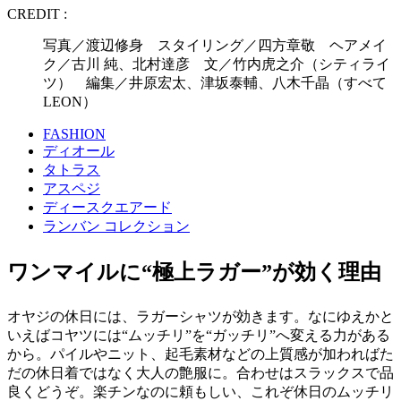
CREDIT :
写真／渡辺修身 スタイリング／四方章敬 ヘアメイ
ク／古川 純、北村達彦 文／竹内虎之介（シティライ
ツ） 編集／井原宏太、津坂泰輔、八木千晶（すべて
LEON）
FASHION
ディオール
タトラス
アスペジ
ディースクエアード
ランバン コレクション
ワンマイルに“極上ラガー”が効く理由
オヤジの休日には、ラガーシャツが効きます。なにゆえかと
いえばコヤツには“ムッチリ”を“ガッチリ”へ変える力がある
から。パイルやニット、起毛素材などの上質感が加わればた
だの休日着ではなく大人の艶服に。合わせはスラックスで品
良くどうぞ。楽チンなのに頼もしい、これぞ休日のムッチリ