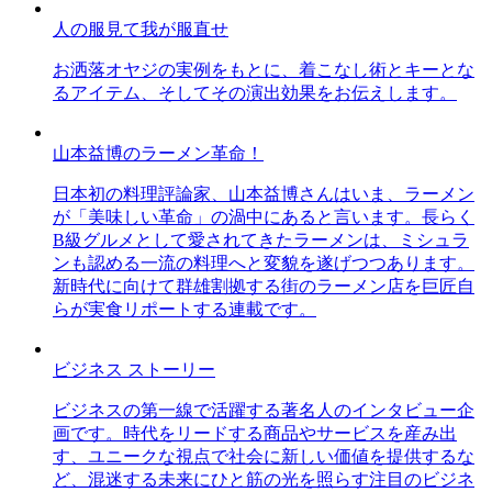
人の服見て我が服直せ
お洒落オヤジの実例をもとに、着こなし術とキーとな
るアイテム、そしてその演出効果をお伝えします。
山本益博のラーメン革命！
日本初の料理評論家、山本益博さんはいま、ラーメン
が「美味しい革命」の渦中にあると言います。長らく
B級グルメとして愛されてきたラーメンは、ミシュラ
ンも認める一流の料理へと変貌を遂げつつあります。
新時代に向けて群雄割拠する街のラーメン店を巨匠自
らが実食リポートする連載です。
ビジネス ストーリー
ビジネスの第一線で活躍する著名人のインタビュー企
画です。時代をリードする商品やサービスを産み出
す、ユニークな視点で社会に新しい価値を提供するな
ど、混迷する未来にひと筋の光を照らす注目のビジネ