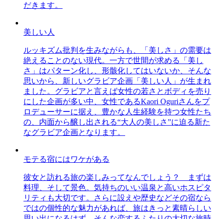
だきます。
美しい人
ルッキズム批判を生みながらも、「美しさ」の需要は
絶えることのない現代。一方で世間が求める「美し
さ」はパターン化し、形骸化してはいないか、そんな
思いから、新しいグラビア企画「美しい人」が生まれ
ました。グラビアと言えば女性の若さとボディを売り
にした企画が多い中、女性であるKaori Oguriさんをプ
ロデューサーに据え、豊かな人生経験を持つ女性たち
の、内面から醸し出される“大人の美しさ”に迫る新た
なグラビア企画となります。
モテる宿にはワケがある
彼女と訪れる旅の楽しみってなんでしょう？ まずは
料理、そして景色。気持ちのいい温泉と高いホスピタ
リティも大切です。さらに設えや歴史などその宿なら
ではの個性的な魅力があれば、旅はきっと素晴らしい
思い出になるはず。そんな恋するふたりの大切な旅時