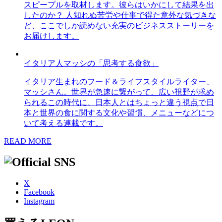
スピープルを取材します。彼らはいかにして結果を出
したのか？ 人知れぬ苦労や仕事で得た意外な気づきな
ど、ここでしか読めない充実のビジネスストーリーを
お届けします。
イタリア人マッシの「思考する食欲」
イタリア生まれのフード＆ライフスタイルライター、
マッシさん。世界が急速に繋がって、広い視野が求め
られるこの時代に、日本人とはちょっと違う視点で日
本と世界の食に関する文化や習慣、メニューなどにつ
いて考える連載です。
READ MORE
X
Facebook
Instagram