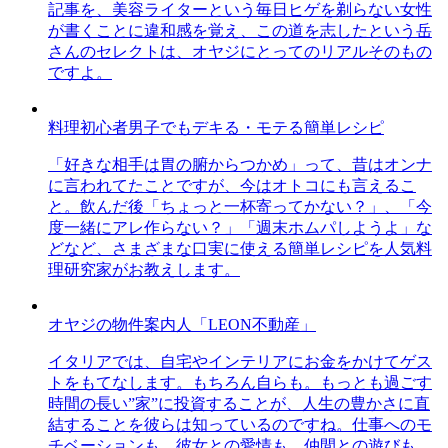
記事を、美容ライターという毎日ヒゲを剃らない女性
が書くことに違和感を覚え、この道を志したという岳
さんのセレクトは、オヤジにとってのリアルそのもの
ですよ。
料理初心者男子でもデキる・モテる簡単レシピ
「好きな相手は胃の腑からつかめ」って、昔はオンナ
に言われてたことですが、今はオトコにも言えるこ
と。飲んだ後「ちょっと一杯寄ってかない？」、「今
度一緒にアレ作らない？」「週末ホムパしようよ」な
どなど、さまざまな口実に使える簡単レシピを人気料
理研究家がお教えします。
オヤジの物件案内人「LEON不動産」
イタリアでは、自宅やインテリアにお金をかけてゲス
トをもてなします。もちろん自らも。もっとも過ごす
時間の長い”家”に投資することが、人生の豊かさに直
結することを彼らは知っているのですね。仕事へのモ
チベーションも、彼女との愛情も、仲間との遊びも、