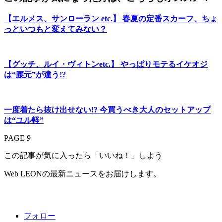
【エルメス、サンローラン etc.】 春夏の定番スカーフ、ちょ
っといつもと変えてみない？
【グッチ、ルイ・ヴィトンetc.】 やっぱりモテるイケオジ
は“腰元”が違う!?
一度着たら抜け出せない!? 今買うべき大人のセットアップ
は“ユル軽”
PAGE 9
この記事が気に入ったら「いいね！」しよう
Web LEONの最新ニュースをお届けします。
フォロー