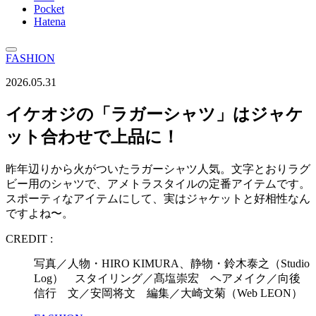
Pocket
Hatena
FASHION
2026.05.31
イケオジの「ラガーシャツ」はジャケ
ット合わせで上品に！
昨年辺りから火がついたラガーシャツ人気。文字とおりラグ
ビー用のシャツで、アメトラスタイルの定番アイテムです。
スポーティなアイテムにして、実はジャケットと好相性なん
ですよね〜。
CREDIT :
写真／人物・HIRO KIMURA、静物・鈴木泰之（Studio
Log） スタイリング／髙塩崇宏 ヘアメイク／向後
信行 文／安岡将文 編集／大崎文菊（Web LEON）