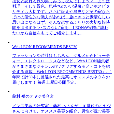
彼女と訪れる旅の楽しみってなんでしょう？ まずは
料理、そして景色。気持ちのいい温泉と高いホスピタ
リティも大切です。さらに設えや歴史などその宿なら
ではの個性的な魅力があれば、旅はきっと素晴らしい
思い出になるはず。そんな恋するふたりの大切な旅時
間を演出する“ハズさない”宿を、LEONが実際に訪れ
た中から自信をもってご紹介します。
Web LEON RECOMMENDS BEST30
ファッションや時計はもちろん、グルメからビューテ
ィー、エレクトロニクスなどなど、Web LEON編集者
がさまざまなジャンルのワクワクするモノ・コトを紹
介する連載「Web LEON RECOMMENDS BEST30」。1
年間で計30本に厳選された最高にオススメのネタをお
届けします！ 毎週土曜日公開予定。
藤村 岳のオヤジ美容道
メンズ美容の研究家・藤村 岳さんが、同世代のオヤジ
さんに向けて、オススメ美容を紹介。男性が読む美容