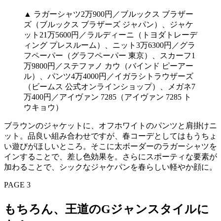
▲ ラガーシャツ2万900円／ブルックス ブラザー
ズ（ブルックス ブラザーズ ジャパン）、ジャケ
ット21万5600円／ラルディーニ（トヨダトレーデ
ィング プレスルーム）、ニット3万6300円／グラ
フペーパー（グラフペーパー 東京）、スカーフ1
万9800円／ステファノ カウ（バインド ピーアー
ル）、パンツ4万4000円／イガラシトラウザーズ
（ビームス 公式オンラインショップ）、メガネ7
万400円／アイヴァン 7285（アイヴァン 7285 ト
ウキョウ）
ブラウンのジャケットに、オフホワイトのパンツと肩掛けニ
ット。品良い組み合わせですが、春コーデとしてはもうちょ
い遊びがほしいところ。そこに太ボーダーのラガーシャツを
インすることで、差し色効果を。さらにスポーティな要素が
加わることで、シックなジャケパンを春らしい軽やか顔に。
PAGE 3
もちろん、王道のGジャンスタイルに