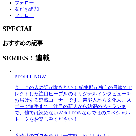
フォロー
友だち追加
フォロー
SPECIAL
おすすめの記事
SERIES：連載
PEOPLE NOW
今、この人の話が聞きたい！ 編集部が独自の目線でセ
レクトした注目ピープルのオリジナルインタビューを
お届けする連載コーナーです。芸能人から文化人、ス
ポーツ選手まで、注目の新人から納得のベテランま
で、他では読めないWeb LEONならではのスペシャル
トークをお楽しみください！
腕時計のプロが選ぶ「一本取られました！」