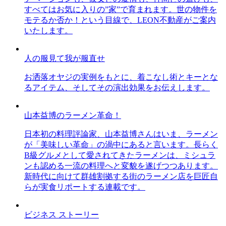
すべてはお気に入りの”家”で育まれます。世の物件を
モテるか否か！という目線で、LEON不動産がご案内
いたします。
人の服見て我が服直せ
お洒落オヤジの実例をもとに、着こなし術とキーとな
るアイテム、そしてその演出効果をお伝えします。
山本益博のラーメン革命！
日本初の料理評論家、山本益博さんはいま、ラーメン
が「美味しい革命」の渦中にあると言います。長らく
B級グルメとして愛されてきたラーメンは、ミシュラ
ンも認める一流の料理へと変貌を遂げつつあります。
新時代に向けて群雄割拠する街のラーメン店を巨匠自
らが実食リポートする連載です。
ビジネス ストーリー