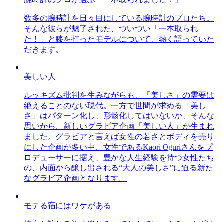
数多の腕時計を日々目にしている腕時計のプロたち。
そんな彼らが魅了された、ついつい「一本取られ
た！」と膝を打ったモデルについて、熱く語っていた
だきます。
美しい人
ルッキズム批判を生みながらも、「美しさ」の需要は
絶えることのない現代。一方で世間が求める「美し
さ」はパターン化し、形骸化してはいないか、そんな
思いから、新しいグラビア企画「美しい人」が生まれ
ました。グラビアと言えば女性の若さとボディを売り
にした企画が多い中、女性であるKaori Oguriさんをプ
ロデューサーに据え、豊かな人生経験を持つ女性たち
の、内面から醸し出される“大人の美しさ”に迫る新た
なグラビア企画となります。
モテる宿にはワケがある