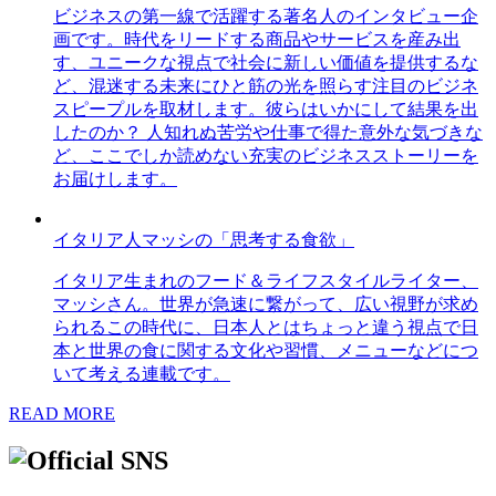
ビジネスの第一線で活躍する著名人のインタビュー企
画です。時代をリードする商品やサービスを産み出
す、ユニークな視点で社会に新しい価値を提供するな
ど、混迷する未来にひと筋の光を照らす注目のビジネ
スピープルを取材します。彼らはいかにして結果を出
したのか？ 人知れぬ苦労や仕事で得た意外な気づきな
ど、ここでしか読めない充実のビジネスストーリーを
お届けします。
イタリア人マッシの「思考する食欲」
イタリア生まれのフード＆ライフスタイルライター、
マッシさん。世界が急速に繋がって、広い視野が求め
られるこの時代に、日本人とはちょっと違う視点で日
本と世界の食に関する文化や習慣、メニューなどにつ
いて考える連載です。
READ MORE