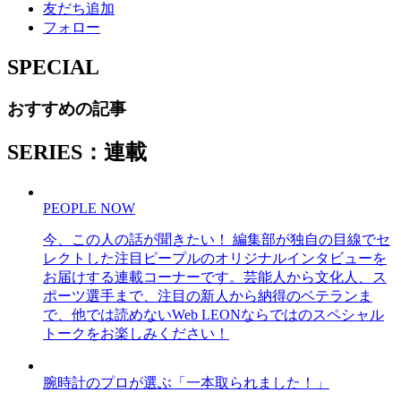
友だち追加
フォロー
SPECIAL
おすすめの記事
SERIES：連載
PEOPLE NOW
今、この人の話が聞きたい！ 編集部が独自の目線でセ
レクトした注目ピープルのオリジナルインタビューを
お届けする連載コーナーです。芸能人から文化人、ス
ポーツ選手まで、注目の新人から納得のベテランま
で、他では読めないWeb LEONならではのスペシャル
トークをお楽しみください！
腕時計のプロが選ぶ「一本取られました！」