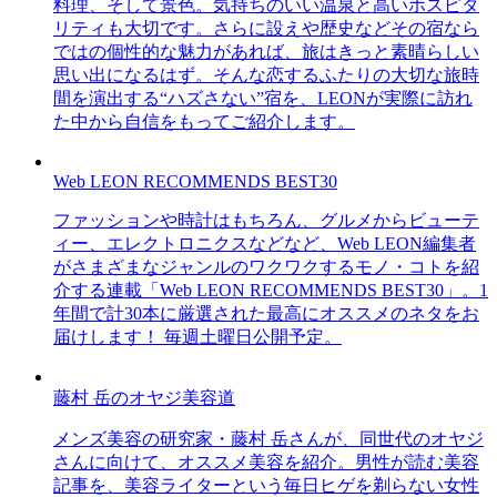
料理、そして景色。気持ちのいい温泉と高いホスピタ
リティも大切です。さらに設えや歴史などその宿なら
ではの個性的な魅力があれば、旅はきっと素晴らしい
思い出になるはず。そんな恋するふたりの大切な旅時
間を演出する“ハズさない”宿を、LEONが実際に訪れ
た中から自信をもってご紹介します。
Web LEON RECOMMENDS BEST30
ファッションや時計はもちろん、グルメからビューテ
ィー、エレクトロニクスなどなど、Web LEON編集者
がさまざまなジャンルのワクワクするモノ・コトを紹
介する連載「Web LEON RECOMMENDS BEST30」。1
年間で計30本に厳選された最高にオススメのネタをお
届けします！ 毎週土曜日公開予定。
藤村 岳のオヤジ美容道
メンズ美容の研究家・藤村 岳さんが、同世代のオヤジ
さんに向けて、オススメ美容を紹介。男性が読む美容
記事を、美容ライターという毎日ヒゲを剃らない女性