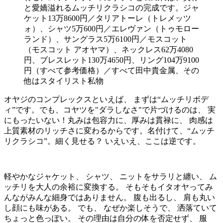
と愛嬌溢れるムッチリクラシコの完成です。ジャ
ケット13万8600円／タリアトーレ（トレメッツ
ォ）、シャツ5万600円／エレヴァン（トゥモロー
ランド）、サングラス5万6100円／モスコット
（モスコット アオヤマ）、ネックレス62万4080
円、ブレスレット130万4650円、リング104万9100
円（すべて参考価格）／すべて田中貴金属、その
他はスタイリスト私物
オヤジのコンプレックスといえば、 まずは“ムッチリボデ
ィ”です。でも、コヤツを"ダラしなさ"で片づけるのは、 実
にもったいない！丸みは包容力に、厚みは貫禄に、 肉感は
上質素材のリッチさに変わるからです。名付けて、“ムッチ
リクラシコ”。細く見せる？ いえいえ、ここは逆です。
軽やかなジャケット、 シャツ、 ニットをサラリと纏い、 ム
ッチリを大人の余裕に変換する。 そもそもイタオヤってみ
んながみんな細身ではありません。 腹も出るし、 肩も丸い
し顔にも味がある。 でも、 なぜか楽しそうで、 洒落ていて
ちょっと色っぽい。 その理由は自分の体を否定せず、 服