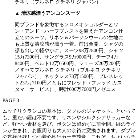
▲
清涼感漂うアンコンスーツ
同ブランドを象徴するソロメオショルダーとワ
ン・アンド・ハーフブレストを備えたアンコン仕
立てのスーツ。リネン＆バージンウールの生地に
も上質な清涼感が漂う一着。前は全開。シャツの
裾も出して軽やかに。スーツ98万7800円、シャツ
15万7300円、サングラス9万9000円、チーフ4万
8400円、ベルト12万6500円、シューズ20万200円
／すべてブルネロ クチネリ（ブルネロ クチネリ
ジャパン）、ネックレス73万1500円、ブレスレッ
ト237万7100円／ともにフレッド（フレッド カス
タマーサービス）、時計606万7600円／ゼニス
PAGE 3
ムッチリクラシコの基本は、ダブルのジャケット。といって
も、重たい鎧は不要です。リネンやシルクシアサッカーな
ど、軽〜い素材を選び、ボタンは留めずに前全開。縦のライ
ンが生まれ、お腹周りも大人の余裕に変換されます。ダブル
の貫禄は残しつつ着心地はカーデ感覚。これぞ、ちょいムチ