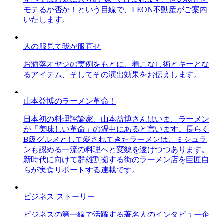
モテるか否か！という目線で、LEON不動産がご案内
いたします。
人の服見て我が服直せ
お洒落オヤジの実例をもとに、着こなし術とキーとな
るアイテム、そしてその演出効果をお伝えします。
山本益博のラーメン革命！
日本初の料理評論家、山本益博さんはいま、ラーメン
が「美味しい革命」の渦中にあると言います。長らく
B級グルメとして愛されてきたラーメンは、ミシュラ
ンも認める一流の料理へと変貌を遂げつつあります。
新時代に向けて群雄割拠する街のラーメン店を巨匠自
らが実食リポートする連載です。
ビジネス ストーリー
ビジネスの第一線で活躍する著名人のインタビュー企