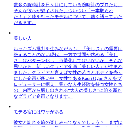
数多の腕時計を日々目にしている腕時計のプロたち。
そんな彼らが魅了された、ついつい「一本取られ
た！」と膝を打ったモデルについて、熱く語っていた
だきます。
美しい人
ルッキズム批判を生みながらも、「美しさ」の需要は
絶えることのない現代。一方で世間が求める「美し
さ」はパターン化し、形骸化してはいないか、そんな
思いから、新しいグラビア企画「美しい人」が生まれ
ました。グラビアと言えば女性の若さとボディを売り
にした企画が多い中、女性であるKaori Oguriさんをプ
ロデューサーに据え、豊かな人生経験を持つ女性たち
の、内面から醸し出される“大人の美しさ”に迫る新た
なグラビア企画となります。
モテる宿にはワケがある
彼女と訪れる旅の楽しみってなんでしょう？ まずは