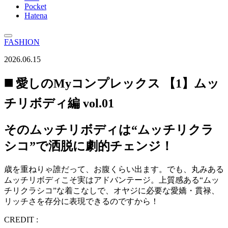
Pocket
Hatena
FASHION
2026.06.15
◼️ 愛しのMyコンプレックス 【1】ムッ
チリボディ編 vol.01
そのムッチリボディは“ムッチリクラ
シコ”で洒脱に劇的チェンジ！
歳を重ねりゃ誰だって、お腹くらい出ます。でも、丸みある
ムッチリボディこそ実はアドバンテージ。上質感ある“ムッ
チリクラシコ”な着こなしで、オヤジに必要な愛嬌・貫禄、
リッチさを存分に表現できるのですから！
CREDIT :