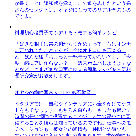
が書くことに違和感を覚え、この道を志したという岳
さんのセレクトは、オヤジにとってのリアルそのもの
ですよ。
料理初心者男子でもデキる・モテる簡単レシピ
「好きな相手は胃の腑からつかめ」って、昔はオンナ
に言われてたことですが、今はオトコにも言えるこ
と。飲んだ後「ちょっと一杯寄ってかない？」、「今
度一緒にアレ作らない？」「週末ホムパしようよ」な
どなど、さまざまな口実に使える簡単レシピを人気料
理研究家がお教えします。
オヤジの物件案内人「LEON不動産」
イタリアでは、自宅やインテリアにお金をかけてゲス
トをもてなします。もちろん自らも。もっとも過ごす
時間の長い”家”に投資することが、人生の豊かさに直
結することを彼らは知っているのですね。仕事へのモ
チベーションも、彼女との愛情も、仲間との遊びも、
すべてはお気に入りの”家”で育まれます。世の物件を