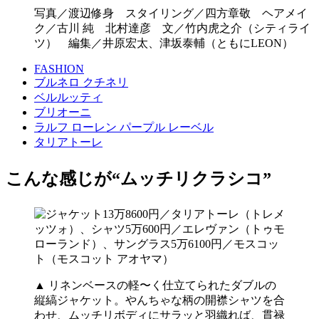
写真／渡辺修身 スタイリング／四方章敬 ヘアメイ
ク／古川 純 北村達彦 文／竹内虎之介（シティライ
ツ） 編集／井原宏太、津坂泰輔（ともにLEON）
FASHION
ブルネロ クチネリ
ベルルッティ
ブリオーニ
ラルフ ローレン パープル レーベル
タリアトーレ
こんな感じが“ムッチリクラシコ”
▲ リネンベースの軽〜く仕立てられたダブルの
縦縞ジャケット。やんちゃな柄の開襟シャツを合
わせ、ムッチリボディにサラッと羽織れば、貫禄