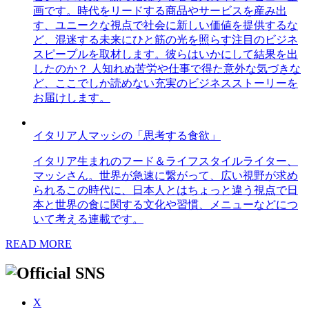
画です。時代をリードする商品やサービスを産み出
す、ユニークな視点で社会に新しい価値を提供するな
ど、混迷する未来にひと筋の光を照らす注目のビジネ
スピープルを取材します。彼らはいかにして結果を出
したのか？ 人知れぬ苦労や仕事で得た意外な気づきな
ど、ここでしか読めない充実のビジネスストーリーを
お届けします。
イタリア人マッシの「思考する食欲」
イタリア生まれのフード＆ライフスタイルライター、
マッシさん。世界が急速に繋がって、広い視野が求め
られるこの時代に、日本人とはちょっと違う視点で日
本と世界の食に関する文化や習慣、メニューなどにつ
いて考える連載です。
READ MORE
X