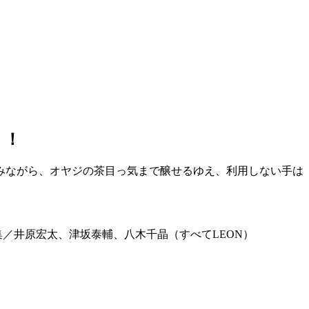
く！
みながら、オヤジの茶目っ気まで醸せるゆえ、利用しない手は
／井原宏太、津坂泰輔、八木千晶（すべてLEON）