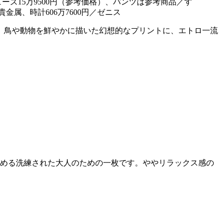
ーズ15万9500円（参考価格）、パンツは参考商品／す
金属、時計606万7600円／ゼニス
、鳥や動物を鮮やかに描いた幻想的なプリントに、エトロ一流
込める洗練された大人のための一枚です。ややリラックス感の