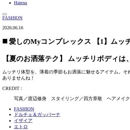
Hatena
FASHION
2026.06.16
◼️ 愛しのMyコンプレックス 【1】ムッチリ
【夏のお洒落テク】 ムッチリボディは
ムッチリ体型を、薄着の季節もお洒落に魅せるアイテム。そ
ありませんね！
CREDIT :
写真／渡辺修身 スタイリング／四方章敬 ヘアメイク
FASHION
ドルチェ＆ガッバーナ
イザイア
エトロ