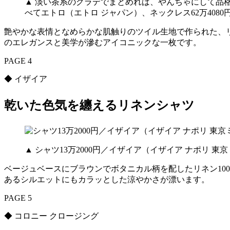
▲ 淡い茶系のグラデでまとめれば、やんちゃにして品格も
べてエトロ（エトロ ジャパン）、ネックレス62万4080
艶やかな表情となめらかな肌触りのツイル生地で作られた、
のエレガンスと美学が滲むアイコニックな一枚です。
PAGE 4
◆ イザイア
乾いた色気を纏えるリネンシャツ
▲ シャツ13万2000円／イザイア（イザイア ナポリ 東
ベージュベースにブラウンでボタニカル柄を配したリネン10
あるシルエットにもカラッとした涼やかさが漂います。
PAGE 5
◆ コロニー クロージング