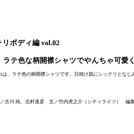
ボディ編 vol.02
、ラテ色な柄開襟シャツでやんちゃ可愛
れは、ラテ色の柄開襟シャツです。日焼け肌にシックリとなじ
／古川 純、北村達彦 文／竹内虎之介（シティライツ） 編集