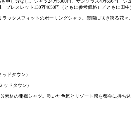
申し分なし。シャツ24万5300円、サングラス4万656円、シュ
円、ブレスレット130万4650円（ともに参考価格）／ともに田中貴
リラックスフィットのボーリングシャツ。楽園に咲き誇る花々
京ミッドタウン）
0％素材の開襟シャツ。乾いた色気とリゾート感を都会に持ち