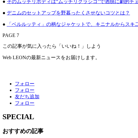
●
そのムッチリボディは“ムッチリクラシコ”で洒脱に劇的チ
●
デニムのセットアップを野暮ったくさせないコツとは？
●
「ベルルッティ」の柄なジャケットで、キニナルからスキ
PAGE 7
この記事が気に入ったら「いいね！」しよう
Web LEONの最新ニュースをお届けします。
フォロー
フォロー
友だち追加
フォロー
SPECIAL
おすすめの記事