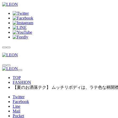
TOP
FASHION
【夏のお洒落テク】 ムッチリボディは、ラテ色な柄開
Twitter
Facebook
Line
Mail
Pocket