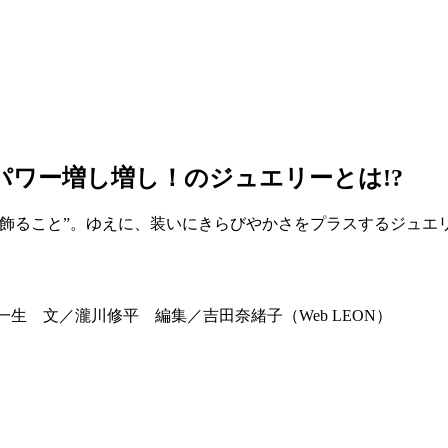
開運パワー増し増し！のジュエリーとは!?
着飾ること”。ゆえに、装いにきらびやかさをプラスするジュエ
／稲田一生 文／瀧川修平 編集／吉田奈緒子（Web LEON）