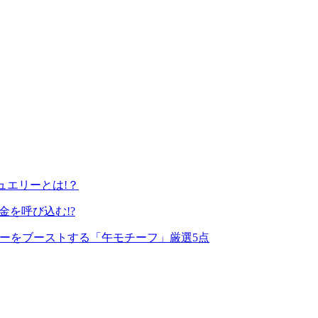
ュエリーとは!？
金を呼び込む!?
ワーをブーストする「午モチーフ」厳選5点