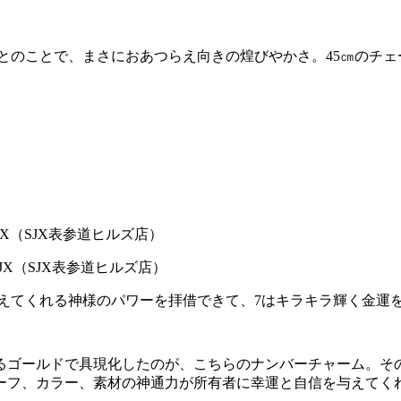
」とのことで、まさにおあつらえ向きの煌びやかさ。45㎝のチ
SJX（SJX表参道ヒルズ店）
せを与えてくれる神様のパワーを拝借できて、7はキラキラ輝く金運
たるゴールドで具現化したのが、こちらのナンバーチャーム。そ
ーフ、カラー、素材の神通力が所有者に幸運と自信を与えてく