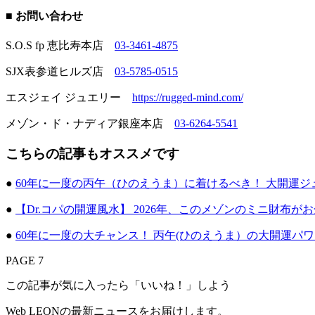
■ お問い合わせ
S.O.S fp 恵比寿本店
03-3461-4875
SJX表参道ヒルズ店
03-5785-0515
エスジェイ ジュエリー
https://rugged-mind.com/
メゾン・ド・ナディア銀座本店
03-6264-5541
こちらの記事もオススメです
●
60年に一度の丙午（ひのえうま）に着けるべき！ 大開運ジ
●
【Dr.コパの開運風水】 2026年、このメゾンのミニ財布がお
●
60年に一度の大チャンス！ 丙午(ひのえうま）の大開運パ
PAGE 7
この記事が気に入ったら「いいね！」しよう
Web LEONの最新ニュースをお届けします。