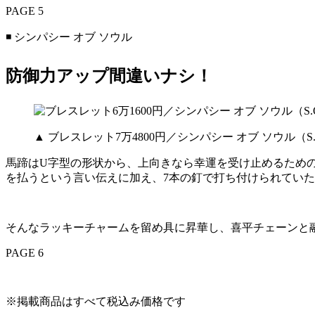
PAGE 5
◾️ シンパシー オブ ソウル
防御力アップ間違いナシ！
▲ ブレスレット7万4800円／シンパシー オブ ソウル（S.O
馬蹄はU字型の形状から、上向きなら幸運を受け止めるため
を払うという言い伝えに加え、7本の釘で打ち付けられてい
そんなラッキーチャームを留め具に昇華し、喜平チェーンと
PAGE 6
※掲載商品はすべて税込み価格です