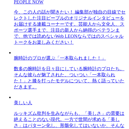
PEOPLE NOW
今、この人の話が聞きたい！ 編集部が独自の目線でセ
レクトした注目ピープルのオリジナルインタビューを
お届けする連載コーナーです。芸能人から文化人、ス
ポーツ選手まで、注目の新人から納得のベテランま
で、他では読めないWeb LEONならではのスペシャル
トークをお楽しみください！
腕時計のプロが選ぶ「一本取られました！」
数多の腕時計を日々目にしている腕時計のプロたち。
そんな彼らが魅了された、ついつい「一本取られ
た！」と膝を打ったモデルについて、熱く語っていた
だきます。
美しい人
ルッキズム批判を生みながらも、「美しさ」の需要は
絶えることのない現代。一方で世間が求める「美し
さ」はパターン化し、形骸化してはいないか、そんな