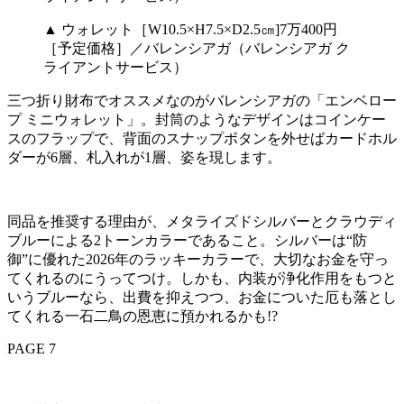
▲ ウォレット［W10.5×H7.5×D2.5㎝]7万400円
［予定価格］／バレンシアガ（バレンシアガ ク
ライアントサービス）
三つ折り財布でオススメなのがバレンシアガの「エンベロー
プ ミニウォレット」。封筒のようなデザインはコインケー
スのフラップで、背面のスナップボタンを外せばカードホル
ダーが6層、札入れが1層、姿を現します。
同品を推奨する理由が、メタライズドシルバーとクラウディ
ブルーによる2トーンカラーであること。シルバーは“防
御”に優れた2026年のラッキーカラーで、大切なお金を守っ
てくれるのにうってつけ。しかも、内装が浄化作用をもつと
いうブルーなら、出費を抑えつつ、お金についた厄も落とし
てくれる一石二鳥の恩恵に預かれるかも!?
PAGE 7