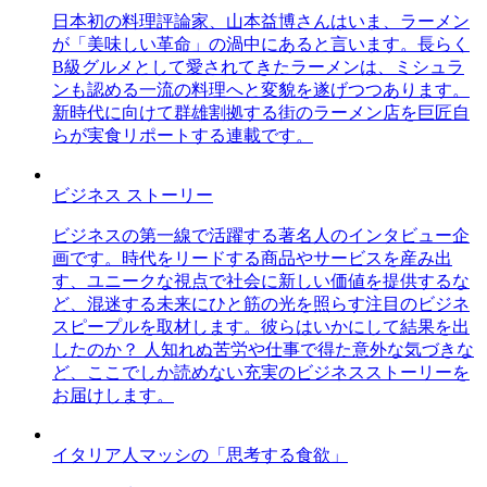
日本初の料理評論家、山本益博さんはいま、ラーメン
が「美味しい革命」の渦中にあると言います。長らく
B級グルメとして愛されてきたラーメンは、ミシュラ
ンも認める一流の料理へと変貌を遂げつつあります。
新時代に向けて群雄割拠する街のラーメン店を巨匠自
らが実食リポートする連載です。
ビジネス ストーリー
ビジネスの第一線で活躍する著名人のインタビュー企
画です。時代をリードする商品やサービスを産み出
す、ユニークな視点で社会に新しい価値を提供するな
ど、混迷する未来にひと筋の光を照らす注目のビジネ
スピープルを取材します。彼らはいかにして結果を出
したのか？ 人知れぬ苦労や仕事で得た意外な気づきな
ど、ここでしか読めない充実のビジネスストーリーを
お届けします。
イタリア人マッシの「思考する食欲」