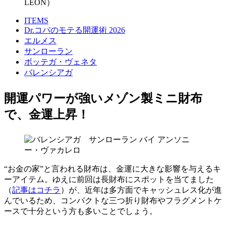
LEON）
ITEMS
Dr.コパのモテる開運術 2026
エルメス
サンローラン
ボッテガ・ヴェネタ
バレンシアガ
開運パワーが強いメゾン製ミニ財布
で、金運上昇！
“お金の家”と言われる財布は、金運に大きな影響を与えるキ
ーアイテム。ゆえに前回は長財布にスポットを当てました
（
記事はコチラ
）が、近年は多方面でキャッシュレス化が進
んでいるため、コンパクトな三つ折り財布やフラグメントケ
ースで十分という方も多いことでしょう。