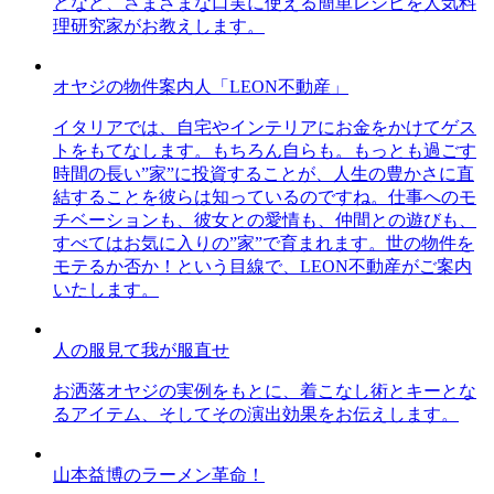
どなど、さまざまな口実に使える簡単レシピを人気料
理研究家がお教えします。
オヤジの物件案内人「LEON不動産」
イタリアでは、自宅やインテリアにお金をかけてゲス
トをもてなします。もちろん自らも。もっとも過ごす
時間の長い”家”に投資することが、人生の豊かさに直
結することを彼らは知っているのですね。仕事へのモ
チベーションも、彼女との愛情も、仲間との遊びも、
すべてはお気に入りの”家”で育まれます。世の物件を
モテるか否か！という目線で、LEON不動産がご案内
いたします。
人の服見て我が服直せ
お洒落オヤジの実例をもとに、着こなし術とキーとな
るアイテム、そしてその演出効果をお伝えします。
山本益博のラーメン革命！