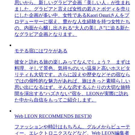
思いから、新しいグラビア企画「美しい人」が生まれ
ました。グラビアと言えば女性の若さとボディを売り
にした企画が多い中、女性であるKaori Oguriさんをプ
ロデューサーに据え、豊かな人生経験を持つ女性たち
の、内面から醸し出される“大人の美しさ”に迫る新た
なグラビア企画となります。
モテる宿にはワケがある
彼女と訪れる旅の楽しみってなんでしょう？ まずは
料理、そして景色。気持ちのいい温泉と高いホスピタ
リティも大切です。さらに設えや歴史などその宿なら
ではの個性的な魅力があれば、旅はきっと素晴らしい
思い出になるはず。そんな恋するふたりの大切な旅時
間を演出する“ハズさない”宿を、LEONが実際に訪れ
た中から自信をもってご紹介します。
Web LEON RECOMMENDS BEST30
ファッションや時計はもちろん、グルメからビューテ
ィー、エレクトロニクスなどなど、Web LEON編集者