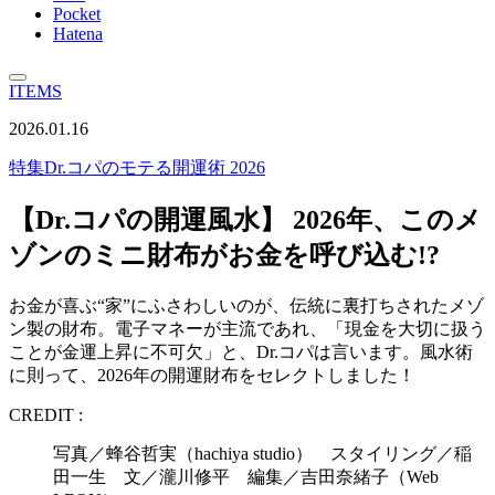
Pocket
Hatena
ITEMS
2026.01.16
特集
Dr.コパのモテる開運術 2026
【Dr.コパの開運風水】 2026年、このメ
ゾンのミニ財布がお金を呼び込む!?
お金が喜ぶ“家”にふさわしいのが、伝統に裏打ちされたメゾ
ン製の財布。電子マネーが主流であれ、「現金を大切に扱う
ことが金運上昇に不可欠」と、Dr.コパは言います。風水術
に則って、2026年の開運財布をセレクトしました！
CREDIT :
写真／蜂谷哲実（hachiya studio） スタイリング／稲
田一生 文／瀧川修平 編集／吉田奈緒子（Web