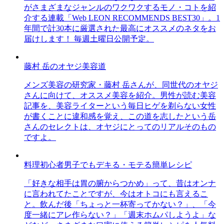
がさまざまなジャンルのワクワクするモノ・コトを紹
介する連載「Web LEON RECOMMENDS BEST30」。1
年間で計30本に厳選された最高にオススメのネタをお
届けします！ 毎週土曜日公開予定。
藤村 岳のオヤジ美容道
メンズ美容の研究家・藤村 岳さんが、同世代のオヤジ
さんに向けて、オススメ美容を紹介。男性が読む美容
記事を、美容ライターという毎日ヒゲを剃らない女性
が書くことに違和感を覚え、この道を志したという岳
さんのセレクトは、オヤジにとってのリアルそのもの
ですよ。
料理初心者男子でもデキる・モテる簡単レシピ
「好きな相手は胃の腑からつかめ」って、昔はオンナ
に言われてたことですが、今はオトコにも言えるこ
と。飲んだ後「ちょっと一杯寄ってかない？」、「今
度一緒にアレ作らない？」「週末ホムパしようよ」な