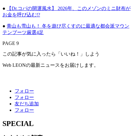
●
【Dr.コパの開運風水】 2026年、このメゾンのミニ財布が
お金を呼び込む!?
●
青山も雪山も！ 冬を遊び尽くすのに最適な都会派マウン
テンブーツ厳選4足
PAGE 9
この記事が気に入ったら「いいね！」しよう
Web LEONの最新ニュースをお届けします。
フォロー
フォロー
友だち追加
フォロー
SPECIAL