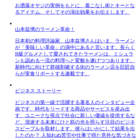
お洒落オヤジの実例をもとに、着こなし術とキーとな
るアイテム、そしてその演出効果をお伝えします。
山本益博のラーメン革命！
日本初の料理評論家、山本益博さんはいま、ラーメン
が「美味しい革命」の渦中にあると言います。長らく
B級グルメとして愛されてきたラーメンは、ミシュラ
ンも認める一流の料理へと変貌を遂げつつあります。
新時代に向けて群雄割拠する街のラーメン店を巨匠自
らが実食リポートする連載です。
ビジネス ストーリー
ビジネスの第一線で活躍する著名人のインタビュー企
画です。時代をリードする商品やサービスを産み出
す、ユニークな視点で社会に新しい価値を提供するな
ど、混迷する未来にひと筋の光を照らす注目のビジネ
スピープルを取材します。彼らはいかにして結果を出
したのか？ 人知れぬ苦労や仕事で得た意外な気づきな