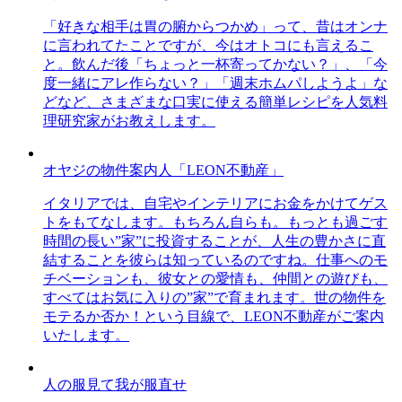
「好きな相手は胃の腑からつかめ」って、昔はオンナ
に言われてたことですが、今はオトコにも言えるこ
と。飲んだ後「ちょっと一杯寄ってかない？」、「今
度一緒にアレ作らない？」「週末ホムパしようよ」な
どなど、さまざまな口実に使える簡単レシピを人気料
理研究家がお教えします。
オヤジの物件案内人「LEON不動産」
イタリアでは、自宅やインテリアにお金をかけてゲス
トをもてなします。もちろん自らも。もっとも過ごす
時間の長い”家”に投資することが、人生の豊かさに直
結することを彼らは知っているのですね。仕事へのモ
チベーションも、彼女との愛情も、仲間との遊びも、
すべてはお気に入りの”家”で育まれます。世の物件を
モテるか否か！という目線で、LEON不動産がご案内
いたします。
人の服見て我が服直せ