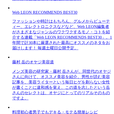
Web LEON RECOMMENDS BEST30
ファッションや時計はもちろん、グルメからビューテ
ィー、エレクトロニクスなどなど、Web LEON編集者
がさまざまなジャンルのワクワクするモノ・コトを紹
介する連載「Web LEON RECOMMENDS BEST30」。1
年間で計30本に厳選された最高にオススメのネタをお
届けします！ 毎週土曜日公開予定。
藤村 岳のオヤジ美容道
メンズ美容の研究家・藤村 岳さんが、同世代のオヤジ
さんに向けて、オススメ美容を紹介。男性が読む美容
記事を、美容ライターという毎日ヒゲを剃らない女性
が書くことに違和感を覚え、この道を志したという岳
さんのセレクトは、オヤジにとってのリアルそのもの
ですよ。
料理初心者男子でもデキる・モテる簡単レシピ