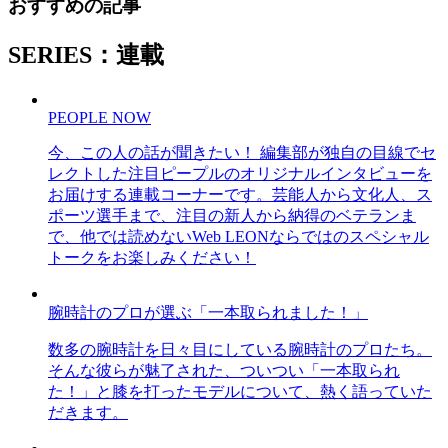
おすすめの記事
SERIES：連載
PEOPLE NOW
今、この人の話が聞きたい！ 編集部が独自の目線でセ
レクトした注目ピープルのオリジナルインタビューを
お届けする連載コーナーです。芸能人から文化人、ス
ポーツ選手まで、注目の新人から納得のベテランま
で、他では読めないWeb LEONならではのスペシャル
トークをお楽しみください！
腕時計のプロが選ぶ「一本取られました！」
数多の腕時計を日々目にしている腕時計のプロたち。
そんな彼らが魅了された、ついつい「一本取られ
た！」と膝を打ったモデルについて、熱く語っていた
だきます。