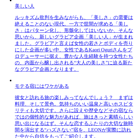
美しい人
ルッキズム批判を生みながらも、「美しさ」の需要は
絶えることのない現代。一方で世間が求める「美し
さ」はパターン化し、形骸化してはいないか、そんな
思いから、新しいグラビア企画「美しい人」が生まれ
ました。グラビアと言えば女性の若さとボディを売り
にした企画が多い中、女性であるKaori Oguriさんをプ
ロデューサーに据え、豊かな人生経験を持つ女性たち
の、内面から醸し出される“大人の美しさ”に迫る新た
なグラビア企画となります。
モテる宿にはワケがある
彼女と訪れる旅の楽しみってなんでしょう？ まずは
料理、そして景色。気持ちのいい温泉と高いホスピタ
リティも大切です。さらに設えや歴史などその宿なら
ではの個性的な魅力があれば、旅はきっと素晴らしい
思い出になるはず。そんな恋するふたりの大切な旅時
間を演出する“ハズさない”宿を、LEONが実際に訪れ
た中から自信をもってご紹介します。