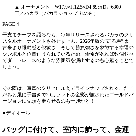
▲ オーナメント［W17.9×H12.5×D4.89㎝]9万6800
円／バカラ（バカラショップ 丸の内）
PAGE 4
干支モチーフを語るなら、毎年リリースされるバカラのクリ
スタルオーナメントも外せません。2026年版の“走る馬”は、
古来より躍動感と俊敏さ、そして勝負強さを象徴する幸運の
シンボルと位置付けられているため、余裕があれば数個並べ
てダートレースのような雰囲気を演出するのも心躍ることで
しょう。
その際は、写真のクリアに加えてラインナップされる、たて
がみと尾に手書きで20カラットの金彩が施されたゴールドバ
ージョンに先頭を走らせるのも一興かと！
◾️ ディオール
バッグに付けて、室内に飾って、金運