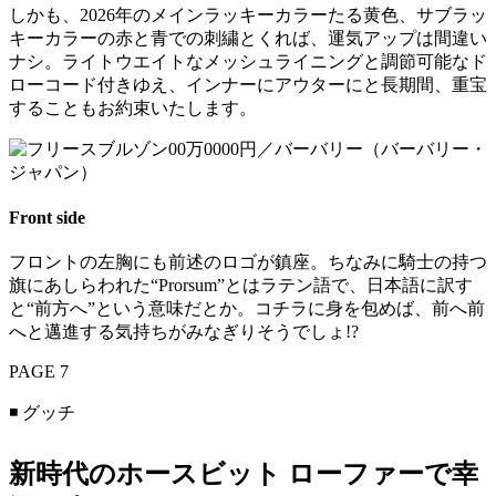
しかも、2026年のメインラッキーカラーたる黄色、サブラッ
キーカラーの赤と青での刺繍とくれば、運気アップは間違い
ナシ。ライトウエイトなメッシュライニングと調節可能なド
ローコード付きゆえ、インナーにアウターにと長期間、重宝
することもお約束いたします。
Front side
フロントの左胸にも前述のロゴが鎮座。ちなみに騎士の持つ
旗にあしらわれた“Prorsum”とはラテン語で、日本語に訳す
と“前方へ”という意味だとか。コチラに身を包めば、前へ前
へと邁進する気持ちがみなぎりそうでしょ!?
PAGE 7
◾️ グッチ
新時代のホースビット ローファーで幸