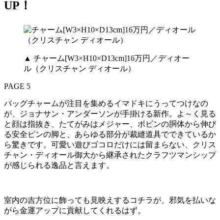
UP！
▲ チャーム[W3×H10×D13cm]16万円／ディオー
ル（クリスチャン ディオール）
PAGE 5
バッグチャームが注目を集めるイマドキにうってつけなの
が、ジョナサン・アンダーソンが手掛ける新作。よ～く見る
と顔は指抜き、たてがみはメジャー、ボビンの胴体から伸び
る安全ピンの脚と、あらゆる部分が裁縫道具でできているか
ら驚きです。可愛い遊びゴコロだけには留まらない、クリス
チャン・ディオール御大から継承されたクラフツマンシップ
が感じられる逸品と言えます。
室内の吉方位に飾っても見映えするコチラが、邪気を払いな
がら金運アップに貢献してくれるはず。