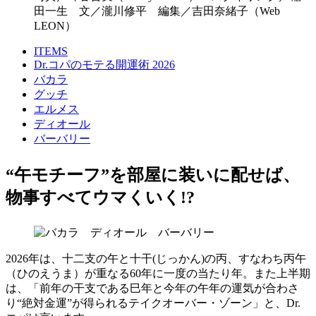
田一生 文／瀧川修平 編集／吉田奈緒子（Web
LEON）
ITEMS
Dr.コパのモテる開運術 2026
バカラ
グッチ
エルメス
ディオール
バーバリー
“午モチーフ”を部屋に装いに配せば、
物事すべてウマくいく!?
2026年は、十二支の午と十干(じっかん)の丙、すなわち丙午
（ひのえうま）が重なる60年に一度の当たり年。また上半期
は、「前年の干支である巳年と今年の午年の運気が合わさ
り“絶対金運”が得られるテイクオーバー・ゾーン」と、Dr.