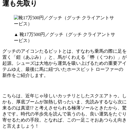
運も先取り
▲ 靴17万500円／グッチ（グッチ クライアントサ
ービス）
グッチのアイコンたるビットとは、すなわち乗馬の際に足を
置く「鎧（あぶみ）」と、馬がくわえる「轡（くつわ）」が
起源。シューズは大地から運気を吸い上げるための重要アイ
テムゆえ、最後に馬に紐づいたホースビット ローファーの
新作をご紹介します。
こちらは、近年じゃ珍しいカッチリとしたスクエアトゥ。し
かも、厚底ブームが加熱し切ったいま、先読みするなら次に
来るのは真逆!? と考えさせられる極薄ソールときたから、驚
きです。時代の半歩先を読んで装うのも、良い運気をたぐり
寄せるための手段。となれば、この一足こそおあつらえ向き
と言えましょう！