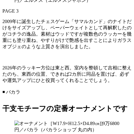
円／エルメス（エルメスジャポン）
PAGE 3
2009年に誕生したチェスゲーム「サマルカンド」のナイトだ
けをサイズアップし、ペーパーウェイトとして再解釈したの
がコチラの逸品。素材はウッドですが複数色のラッカーを幾
重にも塗り重ね、やすりがけで艶感を出すことによりガラス
オブジェのような上質さを演出しました。
2026年のラッキー方位は東と西。室内を整頓して吉相に整え
たのち、東西の位置、できれば2カ所に同品を置けば、必ず
や運気アップにひと役買ってくれることでしょう。
◾️ バカラ
干支モチーフの定番オーナメントです