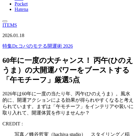
Pocket
Hatena
ITEMS
2026.01.18
特集
Dr.コパのモテる開運術 2026
60年に一度の大チャンス！ 丙午(ひのえ
うま）の大開運パワーをブーストする
「午モチーフ」厳選5点
2026年は60年に一度の当たり年、丙午(ひのえうま）。風水
的に、開運アクションによる効果が得られやすくなると考え
られています。まずは「午モチーフ」をインテリアや装いに
取り入れて、開運体質を作りませんか？
CREDIT :
写真／蜂谷哲実（hachiya studio） スタイリング／稲