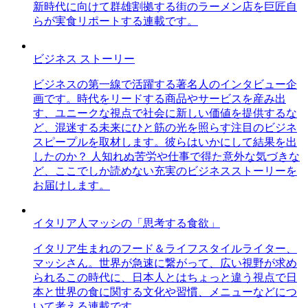
新時代に向けて群雄割拠する街のラーメン店を巨匠自
らが実食リポートする連載です。
ビジネス ストーリー
ビジネスの第一線で活躍する著名人のインタビュー企
画です。時代をリードする商品やサービスを産み出
す、ユニークな視点で社会に新しい価値を提供するな
ど、混迷する未来にひと筋の光を照らす注目のビジネ
スピープルを取材します。彼らはいかにして結果を出
したのか？ 人知れぬ苦労や仕事で得た意外な気づきな
ど、ここでしか読めない充実のビジネスストーリーを
お届けします。
イタリア人マッシの「思考する食欲」
イタリア生まれのフード＆ライフスタイルライター、
マッシさん。世界が急速に繋がって、広い視野が求め
られるこの時代に、日本人とはちょっと違う視点で日
本と世界の食に関する文化や習慣、メニューなどにつ
いて考える連載です。