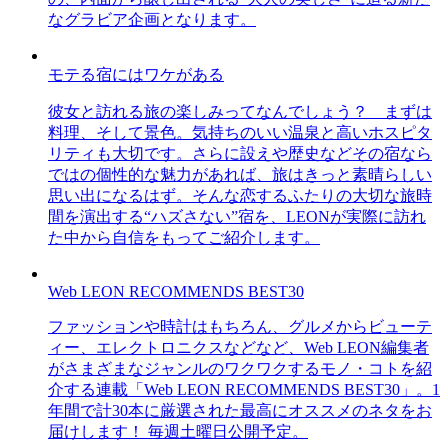
なグラビア企画となります。
モテる宿にはワケがある
彼女と訪れる旅の楽しみってなんでしょう？ まずは
料理、そして景色。気持ちのいい温泉と高いホスピタ
リティも大切です。さらに設えや歴史などその宿なら
ではの個性的な魅力があれば、旅はきっと素晴らしい
思い出になるはず。そんな恋するふたりの大切な旅時
間を演出する“ハズさない”宿を、LEONが実際に訪れ
た中から自信をもってご紹介します。
Web LEON RECOMMENDS BEST30
ファッションや時計はもちろん、グルメからビューテ
ィー、エレクトロニクスなどなど、Web LEON編集者
がさまざまなジャンルのワクワクするモノ・コトを紹
介する連載「Web LEON RECOMMENDS BEST30」。1
年間で計30本に厳選された最高にオススメのネタをお
届けします！ 毎週土曜日公開予定。