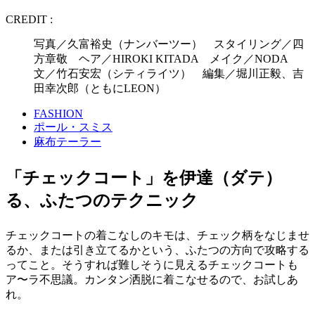
CREDIT :
写真／久富裕史（ナンバーツー） スタイリング／四
方章敬 ヘア／HIROKI KITADA メイク／NODA
文／竹石安宏（シティライツ） 編集／堀川正毅、吉
田幸次郎（ともにLEON）
FASHION
ポール・スミス
麻布テーラー
「チェックコート」を伊達（ダテ）
る、ふたつのテクニック
チェックコートの着こなしのキモは、チェック柄をなじませ
るか、または引き立てるかという、ふたつの方向で攻略する
ってこと。そうすれば難しそうに見えるチェックコートも
ア〜ラ不思議。カンタン洒脱に着こなせるので、お試しあ
れ。