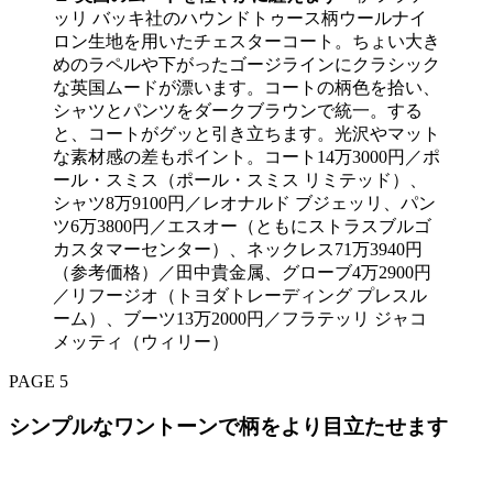
ッリ バッキ社のハウンドトゥース柄ウールナイ
ロン生地を用いたチェスターコート。ちょい大き
めのラペルや下がったゴージラインにクラシック
な英国ムードが漂います。コートの柄色を拾い、
シャツとパンツをダークブラウンで統一。する
と、コートがグッと引き立ちます。光沢やマット
な素材感の差もポイント。コート14万3000円／ポ
ール・スミス（ポール・スミス リミテッド）、
シャツ8万9100円／レオナルド ブジェッリ、パン
ツ6万3800円／エスオー（ともにストラスブルゴ
カスタマーセンター）、ネックレス71万3940円
（参考価格）／田中貴金属、グローブ4万2900円
／リフージオ（トヨダトレーディング プレスル
ーム）、ブーツ13万2000円／フラテッリ ジャコ
メッティ（ウィリー）
PAGE 5
シンプルなワントーンで柄をより目立たせます