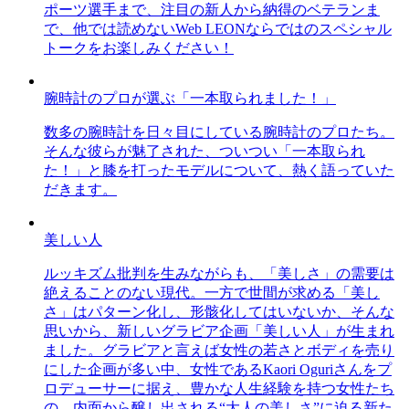
ポーツ選手まで、注目の新人から納得のベテランま
で、他では読めないWeb LEONならではのスペシャル
トークをお楽しみください！
腕時計のプロが選ぶ「一本取られました！」
数多の腕時計を日々目にしている腕時計のプロたち。
そんな彼らが魅了された、ついつい「一本取られ
た！」と膝を打ったモデルについて、熱く語っていた
だきます。
美しい人
ルッキズム批判を生みながらも、「美しさ」の需要は
絶えることのない現代。一方で世間が求める「美し
さ」はパターン化し、形骸化してはいないか、そんな
思いから、新しいグラビア企画「美しい人」が生まれ
ました。グラビアと言えば女性の若さとボディを売り
にした企画が多い中、女性であるKaori Oguriさんをプ
ロデューサーに据え、豊かな人生経験を持つ女性たち
の、内面から醸し出される“大人の美しさ”に迫る新た