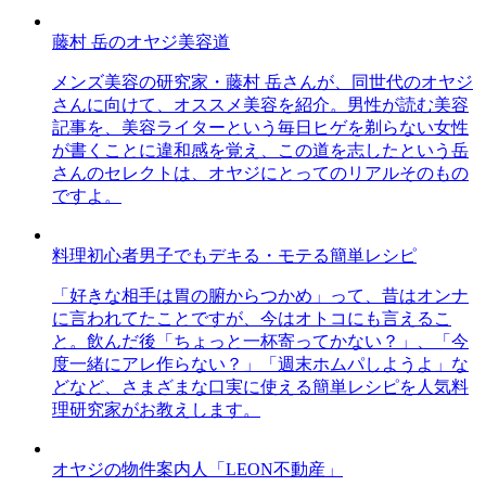
藤村 岳のオヤジ美容道
メンズ美容の研究家・藤村 岳さんが、同世代のオヤジ
さんに向けて、オススメ美容を紹介。男性が読む美容
記事を、美容ライターという毎日ヒゲを剃らない女性
が書くことに違和感を覚え、この道を志したという岳
さんのセレクトは、オヤジにとってのリアルそのもの
ですよ。
料理初心者男子でもデキる・モテる簡単レシピ
「好きな相手は胃の腑からつかめ」って、昔はオンナ
に言われてたことですが、今はオトコにも言えるこ
と。飲んだ後「ちょっと一杯寄ってかない？」、「今
度一緒にアレ作らない？」「週末ホムパしようよ」な
どなど、さまざまな口実に使える簡単レシピを人気料
理研究家がお教えします。
オヤジの物件案内人「LEON不動産」