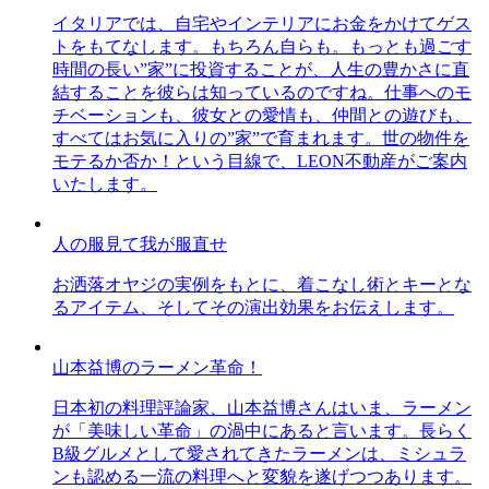
イタリアでは、自宅やインテリアにお金をかけてゲス
トをもてなします。もちろん自らも。もっとも過ごす
時間の長い”家”に投資することが、人生の豊かさに直
結することを彼らは知っているのですね。仕事へのモ
チベーションも、彼女との愛情も、仲間との遊びも、
すべてはお気に入りの”家”で育まれます。世の物件を
モテるか否か！という目線で、LEON不動産がご案内
いたします。
人の服見て我が服直せ
お洒落オヤジの実例をもとに、着こなし術とキーとな
るアイテム、そしてその演出効果をお伝えします。
山本益博のラーメン革命！
日本初の料理評論家、山本益博さんはいま、ラーメン
が「美味しい革命」の渦中にあると言います。長らく
B級グルメとして愛されてきたラーメンは、ミシュラ
ンも認める一流の料理へと変貌を遂げつつあります。